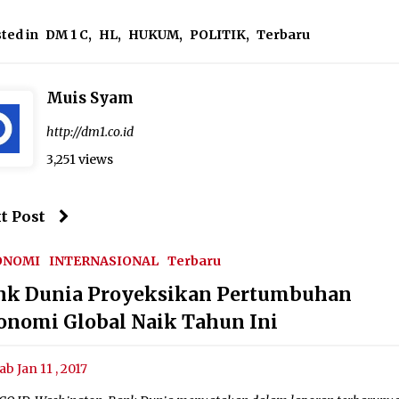
ted in
DM 1 C
,
HL
,
HUKUM
,
POLITIK
,
Terbaru
Muis Syam
http://dm1.co.id
3,251 views
t Post
ONOMI
INTERNASIONAL
Terbaru
nk Dunia Proyeksikan Pertumbuhan
onomi Global Naik Tahun Ini
ab Jan 11 , 2017