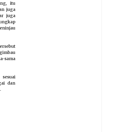
ng, itu
an juga
ar juga
 ungkap
eninjau
ersebut
ngimbau
ma-sama
 sesuai
gai dan
.