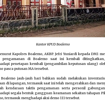
Kantor KPUD Boalemo
nurut Kapolres Boalemo, AKBP. Jefri Yuniardi kepada DM1 me
 pengamanan di Boalemo saat ini kembali ditingkatkan
adapi penetapan kembali (pengambilan keputusan ulang) ol
o pasca putusan MA tersebut.
 Boalemo jauh-jauh hari bahkan sudah melakukan inventaris
an di lapangan, termasuk saat ini telah mengerahkan dan men
lah kendaraan taktis pengamanan serta personil gabunga
dapi segala bentuk gangguan keamanan sekaitan tahapan Pil
o, termasuk menghadapi aksi demo 111 tersebut.