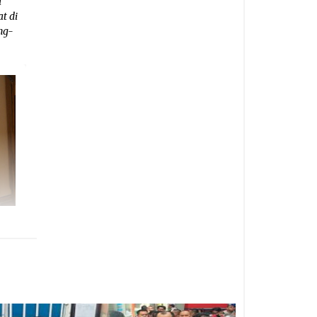
a
t di
ng-