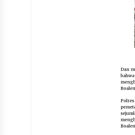
Dan me
bahwa
mengh
Boalem
Polres
pemeta
sejum
mengha
Boalem