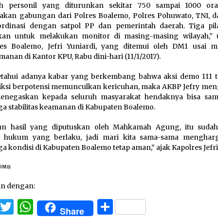
ah personil yang diturunkan sekitar 750 sampai 1000 ora
kan gabungan dari Polres Boalemo, Polres Pohuwato, TNI, d
rdinasi dengan satpol PP dan pemerintah daerah. Tiga pil
atkan untuk melakukan monitor di masing-masing wilayah,”
es Boalemo, Jefri Yuniardi, yang ditemui oleh DM1 usai m
anan di Kantor KPU, Rabu dini-hari (11/1/2017).
tahui adanya kabar yang berkembang bahwa aksi demo 111 t
iksi berpotensi memunculkan kericuhan, maka AKBP Jefry me
enegaskan kepada seluruh masyarakat hendaknya bisa sa
a stabilitas keamanan di Kabupaten Boalemo.
un hasil yang diputuskan oleh Mahkamah Agung, itu sudah
s hukum yang berlaku, jadi mari kita sama-sama menghar
a kondisi di Kabupaten Boalemo tetap aman,” ajak Kapolres Jefri
DM1)
an dengan:
Facebook
Twitter
WhatsApp
Share
Share