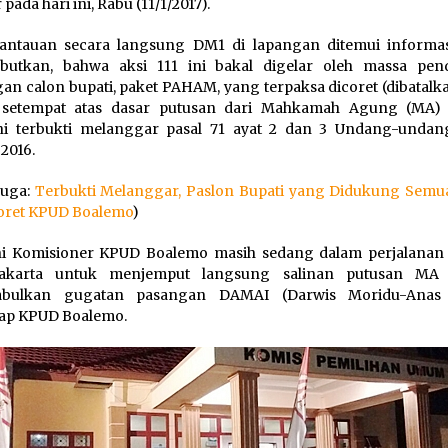
 pada hari ini, Rabu (11/1/2017).
pantauan secara langsung DM1 di lapangan ditemui informa
butkan, bahwa aksi 111 ini bakal digelar oleh massa pe
an calon bupati, paket PAHAM, yang terpaksa dicoret (dibatalk
setempat atas dasar putusan dari Mahkamah Agung (MA)
ni terbukti melanggar pasal 71 ayat 2 dan 3 Undang-undan
2016.
juga:
Terbukti Melanggar, Paslon Bupati yang Didukung Semua
coret KPUD Boalemo
)
ni Komisioner KPUD Boalemo masih sedang dalam perjalanan
Jakarta untuk menjemput langsung salinan putusan M
bulkan gugatan pasangan DAMAI (Darwis Moridu-Anas 
ap KPUD Boalemo.