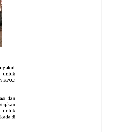
ngakui,
, untuk
eh KPUD
asi dan
yiapkan
n untuk
kada di