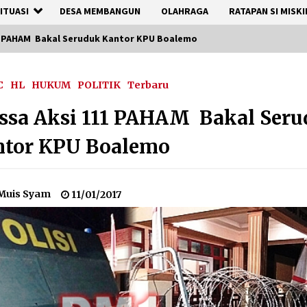
ITUASI
DESA MEMBANGUN
OLAHRAGA
RATAPAN SI MISKI
1 PAHAM Bakal Seruduk Kantor KPU Boalemo
C
HL
HUKUM
POLITIK
Terbaru
ssa Aksi 111 PAHAM Bakal Ser
ntor KPU Boalemo
Muis Syam
11/01/2017