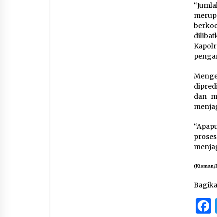
“Juml
merupa
berkoo
dilib
Kapolr
pengam
Menge
dipred
dan m
menjag
“Apap
prose
menjag
(Kisman/
Bagik