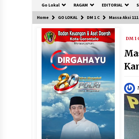
Go Lokal
RAGAM
EDITORIAL
S
Home
GO LOKAL
DM 1 C
Massa Aksi 11
DM 1 
Ma
Ka