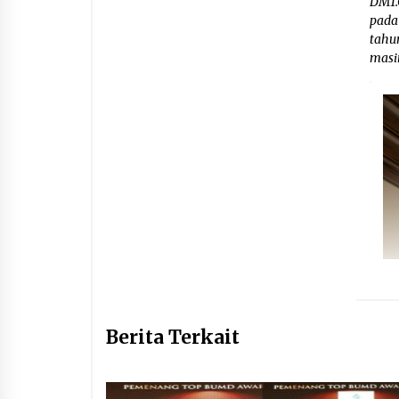
DM1.
pada
tahu
masin
Berita Terkait