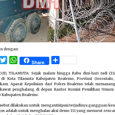
an dengan:
Facebook
Twitter
WhatsApp
Share
Share
.ID, TILAMUTA: Sejak malam hingga Rabu dini-hari tadi (11/1
i di Kota Tilamuta Kabupaten Boalemo, Provinsi Gorontalo,
am. Aparat Kepolisian dari Polres Boalemo telah memasang
 kawat penghalang di depan Kantor Komisi Pemilihan Umum
 Kabupaten Boalemo.
rsebut dilakukan untuk mengantisipasi terjadinya gangguan ke
gus adalah untuk menghalau aksi demo 111 yang menurut renca