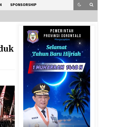
N
SPONSORSHIP
uduk