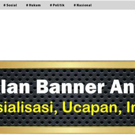
# Sosial
# Hukum
# Politik
# Nasional