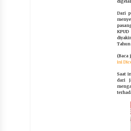
digelar
Dari 
menye
pasang
KPUD 
diyaki
Tahun 
(Baca 
ini Di
Saat i
dari 
menga
terhad