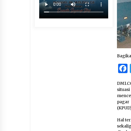
Bagik
DM1.CO
situas
mencek
pagar
(KPUD)
Hal te
sekali