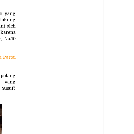
si yang
ndukung
an) oleh
 karena
g No.10
 Partai
 pulang
A yang
Yusuf)