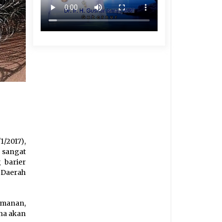
/2017),
 sangat
 barier
 Daerah
amanan,
na akan