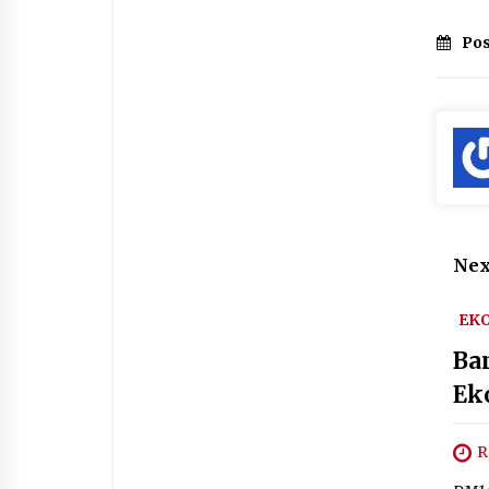
Pos
Nex
EK
Ba
Ek
R