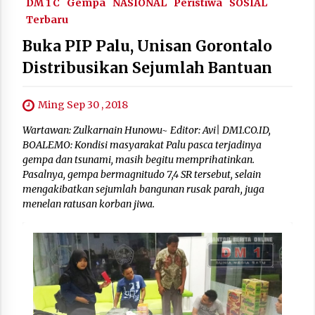
DM 1 C
Gempa
NASIONAL
Peristiwa
SOSIAL
Terbaru
Buka PIP Palu, Unisan Gorontalo
Distribusikan Sejumlah Bantuan
Ming Sep 30 , 2018
Wartawan: Zulkarnain Hunowu~ Editor: Avi| DM1.CO.ID,
BOALEMO: Kondisi masyarakat Palu pasca terjadinya
gempa dan tsunami, masih begitu memprihatinkan.
Pasalnya, gempa bermagnitudo 7,4 SR tersebut, selain
mengakibatkan sejumlah bangunan rusak parah, juga
menelan ratusan korban jiwa.