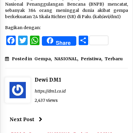
Nasional Penanggulangan Bencana (BNPB) mencatat,
sebanyak 384 orang meninggal dunia akibat gempa
berkekuatan 7,4 Skala Richter (SR) di Palu. (kab/avi/dm1)
Bagikan dengan:
Facebook
Twitter
WhatsApp
Share
Share
Posted in
Gempa
,
NASIONAL
,
Peristiwa
,
Terbaru
Dewi DM1
https://dm1.co.id
2,437 views
Next Post