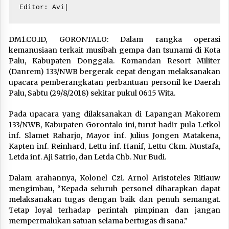
Editor: Avi|
DM1.CO.ID, GORONTALO: Dalam rangka operasi
kemanusiaan terkait musibah gempa dan tsunami di Kota
Palu, Kabupaten Donggala. Komandan Resort Militer
(Danrem) 133/NWB bergerak cepat dengan melaksanakan
upacara pemberangkatan perbantuan personil ke Daerah
Palu, Sabtu (29/8/2018) sekitar pukul 06:15 Wita.
Pada upacara yang dilaksanakan di Lapangan Makorem
133/NWB, Kabupaten Gorontalo ini, turut hadir pula Letkol
inf. Slamet Raharjo, Mayor inf. Julius Jongen Matakena,
Kapten inf. Reinhard, Lettu inf. Hanif, Lettu Ckm. Mustafa,
Letda inf. Aji Satrio, dan Letda Chb. Nur Budi.
Dalam arahannya, Kolonel Czi. Arnol Aristoteles Ritiauw
mengimbau, “Kepada seluruh personel diharapkan dapat
melaksanakan tugas dengan baik dan penuh semangat.
Tetap loyal terhadap perintah pimpinan dan jangan
mempermalukan satuan selama bertugas di sana.”