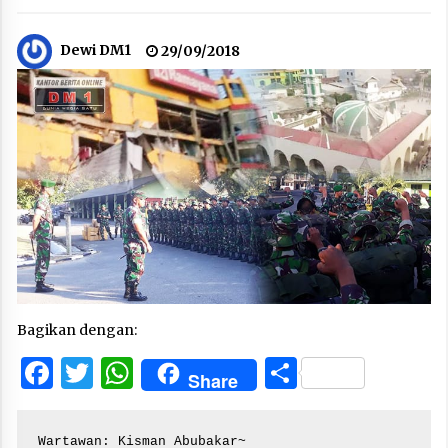
Dewi DM1
29/09/2018
Bagikan dengan:
Facebook
Twitter
WhatsApp
Share
Share
Wartawan: Kisman Abubakar~
