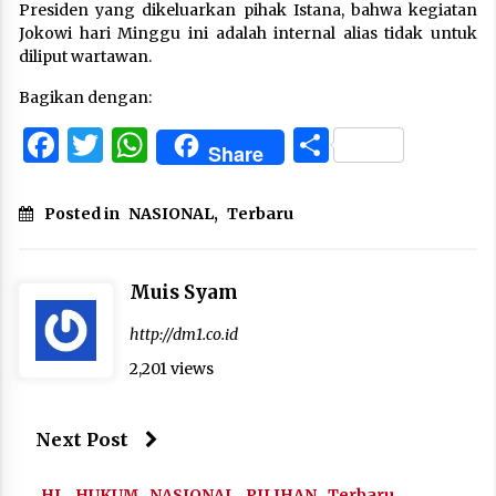
Presiden yang dikeluarkan pihak Istana, bahwa kegiatan
Jokowi hari Minggu ini adalah internal alias tidak untuk
diliput wartawan.
Bagikan dengan:
Facebook
Twitter
WhatsApp
Share
Share
Posted in
NASIONAL
,
Terbaru
Muis Syam
http://dm1.co.id
2,201 views
Next Post
HL
HUKUM
NASIONAL
PILIHAN
Terbaru