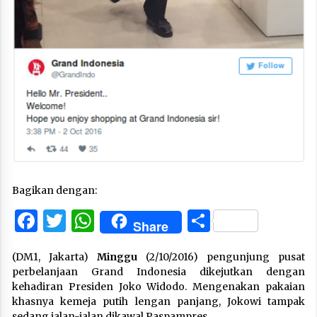
Bagikan dengan:
Facebook
Twitter
WhatsApp
Share
Share
(DM1, Jakarta)
Minggu
(2/10/2016) pengunjung pusat
perbelanjaan Grand Indonesia dikejutkan dengan
kehadiran Presiden Joko Widodo. Mengenakan pakaian
khasnya kemeja putih lengan panjang, Jokowi tampak
sedang jalan-jalan dikawal Paspampres.