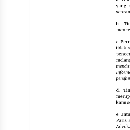
yang 
seoran
b. Ti
menced
c. Per
tidak 
pence
melang
mendis
Inform
penghi
d. Ti
merup
kami s
e. Unt
Paris
Advok