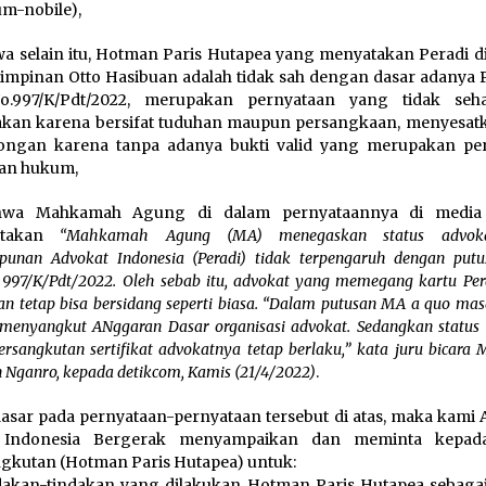
ium-nobile),
wa selain itu, Hotman Paris Hutapea yang menyatakan Peradi d
mpinan Otto Hasibuan adalah tidak sah dengan dasar adanya 
.997/K/Pdt/2022, merupakan pernyataan yang tidak seh
akan karena bersifat tuduhan maupun persangkaan, menyesat
ongan karena tanpa adanya bukti valid yang merupakan pe
an hukum,
hwa Mahkamah Agung di dalam pernyataannya di media 
atakan
“Mahkamah Agung (MA) menegaskan status advoka
punan Advokat Indonesia (Peradi) tidak terpengaruh dengan put
997/K/Pdt/2022. Oleh sebab itu, advokat yang memegang kartu Per
an tetap bisa bersidang seperti biasa. “Dalam putusan MA a quo ma
menyangkut ANggaran Dasar organisasi advokat. Sedangkan status
rsangkutan sertifikat advokatnya tetap berlaku,” kata juru bicara 
 Nganro, kepada detikcom, Kamis (21/4/2022)
.
dasar pada pernyataan-pernyataan tersebut di atas, maka kami 
Indonesia Bergerak menyampaikan dan meminta kepad
gkutan (Hotman Paris Hutapea) untuk:
dakan-tindakan yang dilakukan Hotman Paris Hutapea sebaga