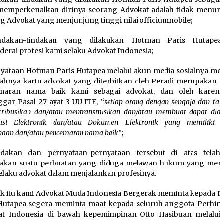
memperkenalkan dirinya seorang Advokat adalah tidak menu
g Advokat yang menjunjung tinggi nilai officiumnobile;
ndakan-tindakan yang dilakukan Hotman Paris Hutapea
erai profesi kami selaku Advokat Indonesia;
nyataan Hotman Paris Hutapea melalui akun media sosialnya m
sahnya kartu advokat yang diterbitkan oleh Peradi merupakan
maran nama baik kami sebagai advokat, dan oleh karen
gar Pasal 27 ayat 3 UU ITE, “
setiap orang dengan sengaja dan t
tribusikan dan/atau mentransmisikan dan/atau membuat dapat di
asi Elektronik dan/atau Dokumen Elektronik yang memiliki
naan dan/atau pencemaran nama baik
”;
ndakan dan pernyataan-pernyataan tersebut di atas tela
akan suatu perbuatan yang diduga melawan hukum yang me
elaku advokat dalam menjalankan profesinya.
uk itu kami Advokat Muda Indonesia Bergerak meminta kepada
 Hutapea segera meminta maaf kepada seluruh anggota Perh
at Indonesia di bawah kepemimpinan Otto Hasibuan melalu