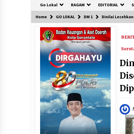
Go Lokal
RAGAM
EDITORIAL
S
Home
GO LOKAL
DM 1
Dinilai Lecehka
BERI
Sorot
Din
Dis
Dip