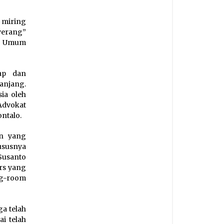
 miring
yerang”
ua Umum
ap dan
anjang.
ia oleh
Advokat
ntalo.
an yang
ususnya
Susanto
ers yang
ng-room
a telah
i telah