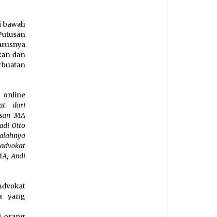
i bawah
Putusan
arusnya
kan dan
rbuatan
online
t dari
usan MA
adi Otto
salahnya
 advokat
MA, Andi
Advokat
a yang
i orang