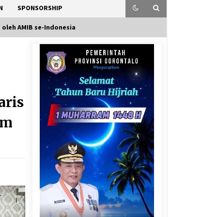
N
SPONSORSHIP
 oleh AMIB se-Indonesia
aris
am