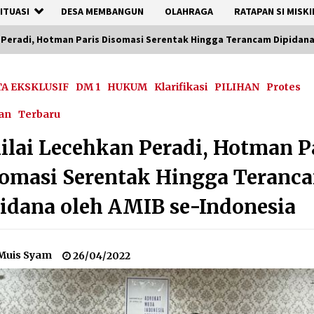
ITUASI
DESA MEMBANGUN
OLAHRAGA
RATAPAN SI MISKI
n Peradi, Hotman Paris Disomasi Serentak Hingga Terancam Dipidana
TA EKSKLUSIF
DM 1
HUKUM
Klarifikasi
PILIHAN
Protes
an
Terbaru
ilai Lecehkan Peradi, Hotman P
omasi Serentak Hingga Teranc
idana oleh AMIB se-Indonesia
Muis Syam
26/04/2022