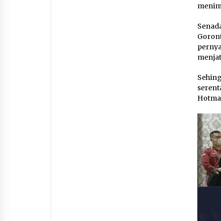
menimb
Senada
Goron
perny
menjat
Sehing
seren
Hotman