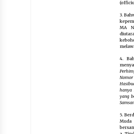
(offic
3. Bah
kepemi
MA No
diutar
keboh
melaw
4. Ba
meny
Perhim
Nomor 
Hasibu
hanya 
yang be
Samsan
5. Ber
Muda 
bersan
a. Tin