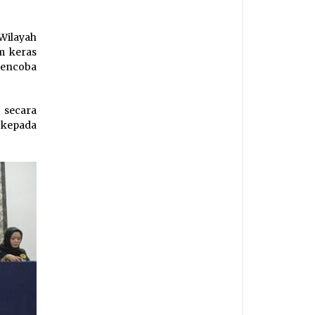
Wilayah
m keras
encoba
 secara
kepada