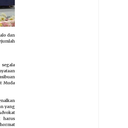
alo dan
ejumlah
 segala
nyataan
asibuan
at Muda
enalkan
an yang
Advokat
t harus
rhormat