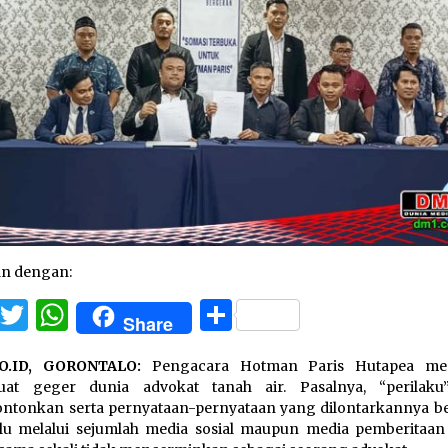
an dengan:
Facebook
Twitter
WhatsApp
Share
Share
O.ID, GORONTALO:
Pengacara Hotman Paris Hutapea me
at geger dunia advokat tanah air. Pasalnya, “perilak
ontonkan serta pernyataan-pernyataan yang dilontarkannya b
alu melalui sejumlah media sosial maupun media pemberitaan 