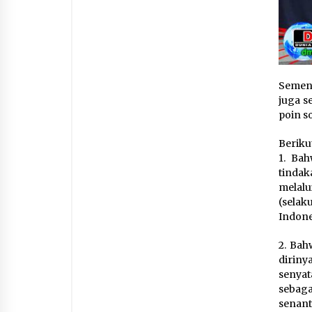
Sement
juga s
poin s
Beriku
1. Ba
tindak
melalu
(selak
Indone
2. Bah
diriny
senyat
sebag
senant