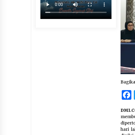
Bagik
DM1.C
membu
dipert
hari l