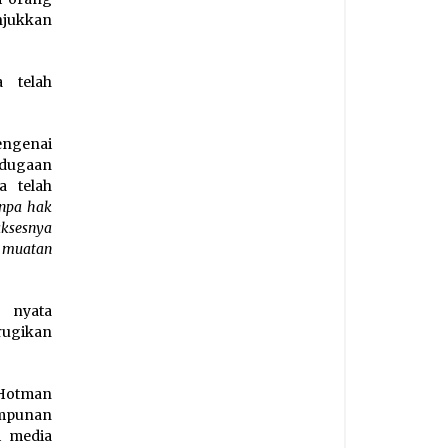
njukkan
 telah
engenai
 dugaan
a telah
anpa hak
aksesnya
 muatan
h nyata
rugikan
 Hotman
impunan
i media