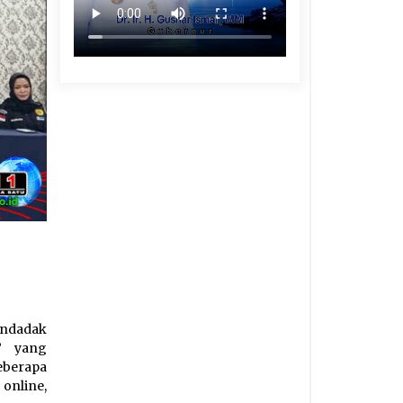
ndadak
u” yang
eberapa
online,