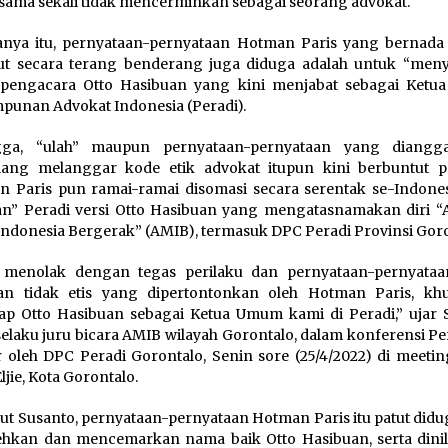
i sama sekali tidak mencerminkan sebagai seorang advokat.
nya itu, pernyataan-pernyataan Hotman Paris yang bernada
ut secara terang benderang juga diduga adalah untuk “men
 pengacara Otto Hasibuan yang kini menjabat sebagai Ket
punan Advokat Indonesia (Peradi).
gga, “ulah” maupun pernyataan-pernyataan yang diangg
dang melanggar kode etik advokat itupun kini berbuntut p
 Paris pun ramai-ramai disomasi secara serentak se-Indones
an” Peradi versi Otto Hasibuan yang mengatasnamakan diri “
ndonesia Bergerak” (AMIB), termasuk DPC Peradi Provinsi Goro
 menolak dengan tegas perilaku dan pernyataan-pernyata
san tidak etis yang dipertontonkan oleh Hotman Paris, kh
ap Otto Hasibuan sebagai Ketua Umum kami di Peradi,” ujar 
selaku juru bicara AMIB wilayah Gorontalo, dalam konferensi P
r oleh DPC Peradi Gorontalo, Senin sore (25/4/2022) di meeti
ljie, Kota Gorontalo.
t Susanto, pernyataan-pernyataan Hotman Paris itu patut didug
hkan dan mencemarkan nama baik Otto Hasibuan, serta dinila