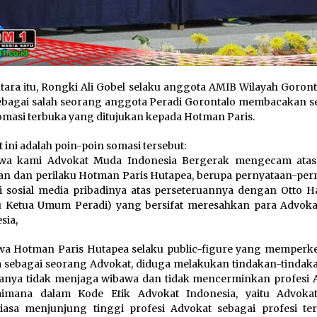
ara itu, Rongki Ali Gobel selaku anggota AMIB Wilayah Goront
ebagai salah seorang anggota Peradi Gorontalo membacakan s
omasi terbuka yang ditujukan kepada Hotman Paris.
t ini adalah poin-poin somasi tersebut:
hwa kami Advokat Muda Indonesia Bergerak mengecam atas
an dan perilaku Hotman Paris Hutapea, berupa pernyataan-per
i sosial media pribadinya atas perseteruannya dengan Otto H
u Ketua Umum Peradi) yang bersifat meresahkan para Advok
sia,
wa Hotman Paris Hutapea selaku public-figure yang memperk
a sebagai seorang Advokat, diduga melakukan tindakan-tindak
anya tidak menjaga wibawa dan tidak mencerminkan profesi 
aimana dalam Kode Etik Advokat Indonesia, yaitu Advoka
iasa menjunjung tinggi profesi Advokat sebagai profesi te