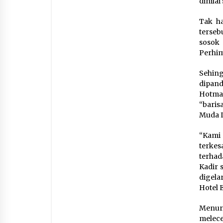
dinila
Tak ha
terseb
sosok
Perhim
Sehin
dipan
Hotman
“baris
Muda I
“Kami
terke
terhad
Kadir 
digela
Hotel E
Menuru
melece