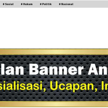
# Sosial
# Hukum
# Politik
# Nasional