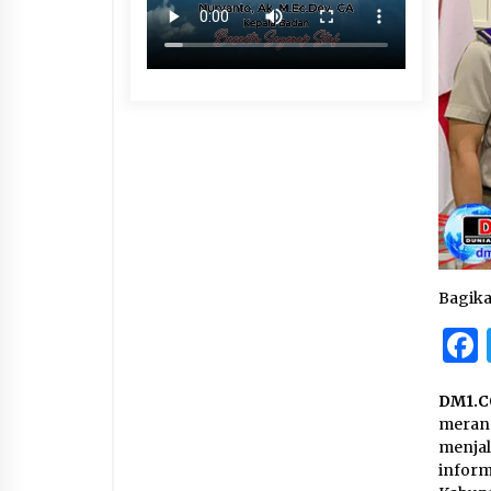
Bagik
DM1.C
merang
menja
infor