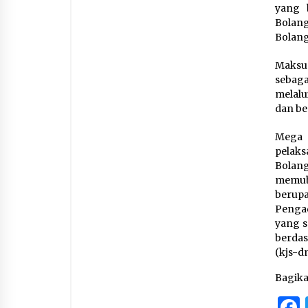
yang 
Bolan
Bolang
Maksud
sebaga
melalu
dan be
Mega 
pelak
Bolan
memub
berup
Penga
yang s
berda
(kjs-d
Bagik