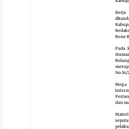
Kabupa
Kerja
ditand
Kabup
Redaks
Bone B
Pada k
Humas
Bolan
merup
No.14/
Mega 
infor
Perta
dan ma
Materi
seput
pelaks