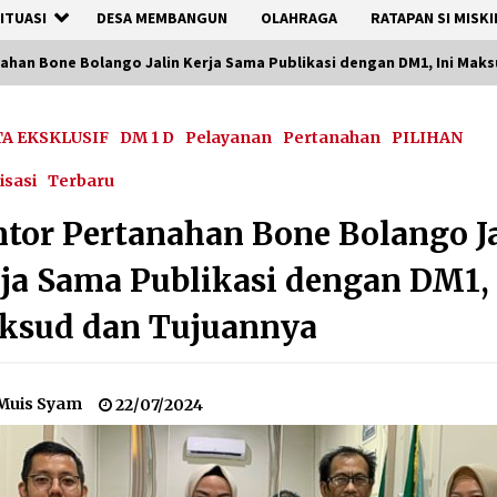
ITUASI
DESA MEMBANGUN
OLAHRAGA
RATAPAN SI MISKI
ahan Bone Bolango Jalin Kerja Sama Publikasi dengan DM1, Ini Mak
TA EKSKLUSIF
DM 1 D
Pelayanan
Pertanahan
PILIHAN
isasi
Terbaru
tor Pertanahan Bone Bolango J
ja Sama Publikasi dengan DM1, 
ksud dan Tujuannya
Muis Syam
22/07/2024