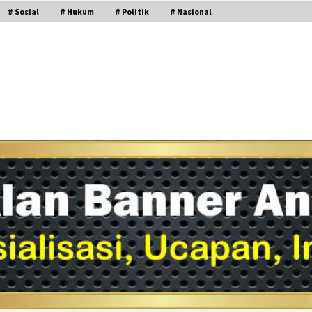
# Sosial
# Hukum
# Politik
# Nasional