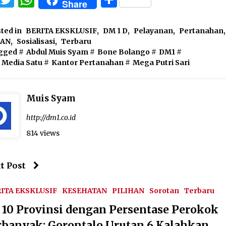
Share
ted in
BERITA EKSKLUSIF
,
DM 1 D
,
Pelayanan
,
Pertanahan
,
HAN
,
Sosialisasi
,
Terbaru
gged #
Abdul Muis Syam
#
Bone Bolango
#
DM1
#
 Media Satu
#
Kantor Pertanahan
#
Mega Putri Sari
Muis Syam
http://dm1.co.id
814 views
t Post
ITA EKSKLUSIF
KESEHATAN
PILIHAN
Sorotan
Terbaru
i 10 Provinsi dengan Persentase Perokok
rbanyak: Gorontalo Urutan 6 Kalahkan