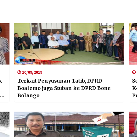
10/09/2019
k
Terkait Penyusunan Tatib, DPRD
S
Boalemo juga Stuban ke DPRD Bone
K
Bolango
P