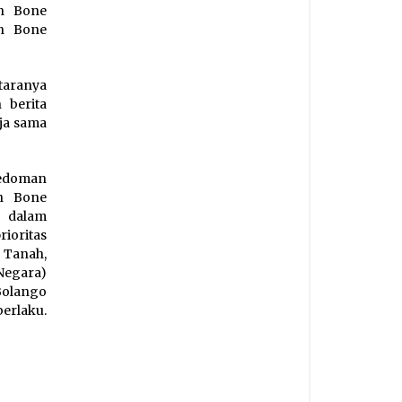
en Bone
en Bone
ntaranya
 berita
ja sama
edoman
en Bone
a dalam
ioritas
 Tanah,
Negara)
Bolango
erlaku.