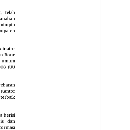
, telah
tanahan
mimpin
abupaten
dinator
en Bone
ra umum
008 (UU
yebaran
 Kantor
terbaik
a berisi
gis dan
formasi