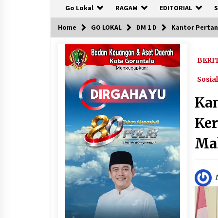
Go Lokal
RAGAM
EDITORIAL
S
Home
GO LOKAL
DM 1 D
Kantor Pertan
BERI
Sosial
Kan
Ker
Ma