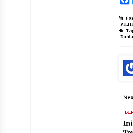
Pos
PILI
Ta
Dunia
Nex
BER
In
Te