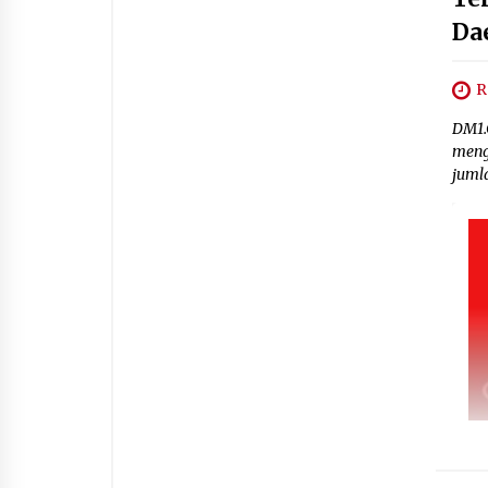
Da
R
DM1.
meng
juml