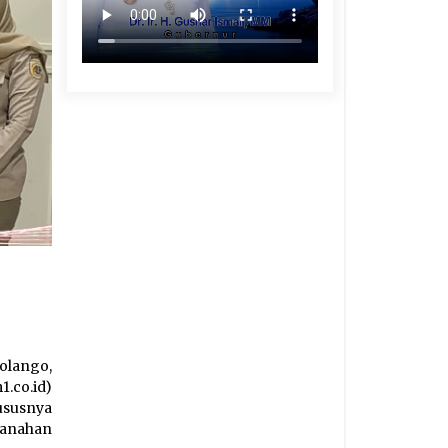
olango,
.co.id)
ususnya
tanahan