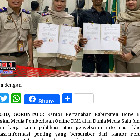
an dengan:
Facebook
Twitter
WhatsApp
Share
Share
O.ID, GORONTALO:
Kantor Pertanahan Kabupaten Bone B
kul Media Pemberitaan Online DM1 atau Dunia Media Satu (dm1
lin kerja sama publikasi atau penyebaran informasi, kh
masi-informasi penting yang bersumber dari Kantor Per