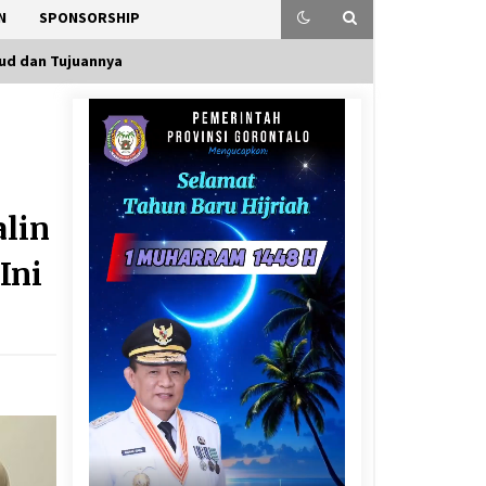
N
SPONSORSHIP
sud dan Tujuannya
alin
Ini