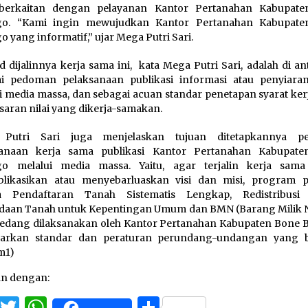
berkaitan dengan pelayanan Kantor Pertanahan Kabupat
go. “Kami ingin mewujudkan Kantor Pertanahan Kabupat
o yang informatif,” ujar Mega Putri Sari.
 dijalinnya kerja sama ini, kata Mega Putri Sari, adalah di a
i pedoman pelaksanaan publikasi informasi atau penyiaran
i media massa, dan sebagai acuan standar penetapan syarat ker
saran nilai yang dikerja-samakan.
Putri Sari juga menjelaskan tujuan ditetapkannya p
sanaan kerja sama publikasi Kantor Pertanahan Kabupat
go melalui media massa. Yaitu, agar terjalin kerja sam
likasikan atau menyebarluaskan visi dan misi, program pr
a Pendaftaran Tanah Sistematis Lengkap, Redistribusi
daan Tanah untuk Kepentingan Umum dan BMN (Barang Milik 
edang dilaksanakan oleh Kantor Pertanahan Kabupaten Bone 
sarkan standar dan peraturan perundang-undangan yang b
m1)
an dengan:
Facebook
Twitter
WhatsApp
Share