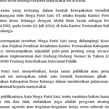
ten Bone Bolango kepada masyarakat secara luas.
 sama yang tertuang dalam bentuk kesepakatan tersebut
atangani oleh Mega Putri Sari, ST selaku Kepala Kantor Per
aten Bone Bolango dengan Abdul Muis Syam sebagai Pe
i DM1, pada Senin (22 Juli 2024), di Aula Kantor Pertanahan K
olango.
esempatan tersebut, Mega Putri Sari yang didampingi Koor
 dan Pejabat Pembuat Komitmen Kantor Pertanahan Kabupat
go, menyampaikan sejumlah poin-poin penting yang seca
akan implementasi dari Undang-Undang Nomor 14 Tahun 2
2008) Tentang Keterbukaan Informasi Publik.
Putri Sari menyebutkan, kerja sama publikasi atau pen
masi ini merupakan salah satu bentuk keseriusan pihak
nahan Kabupaten Bone Bolango dalam memberikan pelayanan 
ksimal kepada masyarakat.
 publikasinya, kata Mega Putri Sari, tentu nantinya bukan hany
ar visi dan misi, melainkan juga adalah program strate
anaan agenda atau kegiatan-kegiatan kerja, serta seluruh in