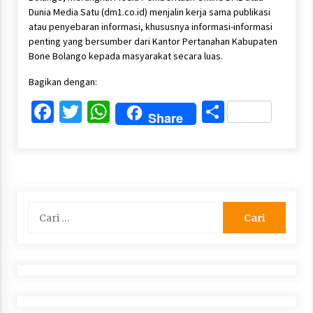
Dunia Media Satu (dm1.co.id) menjalin kerja sama publikasi
atau penyebaran informasi, khususnya informasi-informasi
penting yang bersumber dari Kantor Pertanahan Kabupaten
Bone Bolango kepada masyarakat secara luas.
Bagikan dengan:
Facebook
Twitter
WhatsApp
Share
Share
Cari
untuk: