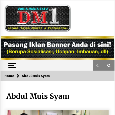
Skip
to
content
DM1
Home
Abdul Muis Syam
Abdul Muis Syam