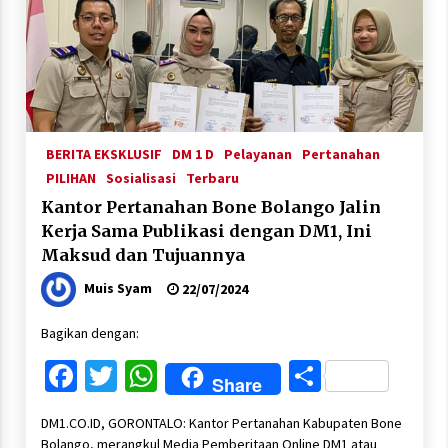
BERITA EKSKLUSIF
DM 1 D
Pelayanan
Pertanahan
PILIHAN
Sosialisasi
Terbaru
Kantor Pertanahan Bone Bolango Jalin
Kerja Sama Publikasi dengan DM1, Ini
Maksud dan Tujuannya
Muis Syam
22/07/2024
Bagikan dengan:
Facebook
Twitter
WhatsApp
Share
Share
DM1.CO.ID, GORONTALO: Kantor Pertanahan Kabupaten Bone
Bolango, merangkul Media Pemberitaan Online DM1 atau