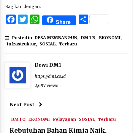
Bagikan dengan:
Facebook
Twitter
WhatsApp
Share
Share
Posted in
DESA MEMBANGUN
,
DM 1 B
,
EKONOMI
,
Infrastruktur
,
SOSIAL
,
Terbaru
Dewi DM1
https://dm1.co.id
2,697 views
Next Post
DM 1 C
EKONOMI
Pelayanan
SOSIAL
Terbaru
Kebutuhan Bahan Kimia Naik,