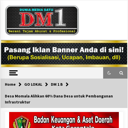
Skip
to
content
DM1
Home
GO LOKAL
DM 1 B
Desa Momala Alihkan 60% Dana Desa untuk Pembangunan
Infrastruktur