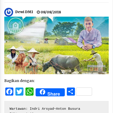
Dewi DM1
08/08/2018
Bagikan dengan:
Facebook
Twitter
WhatsApp
Share
Share
Wartawan: Indri Arsyad~Anton Busura
