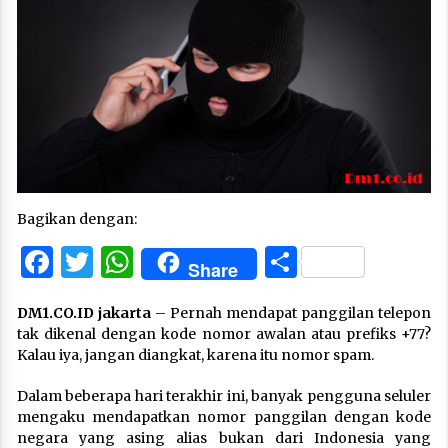
Bagikan dengan:
Facebook
Twitter
WhatsApp
Share
Share
DM1.CO.ID jakarta
– Pernah mendapat panggilan telepon
tak dikenal dengan kode nomor awalan atau prefiks +77?
Kalau iya, jangan diangkat, karena itu nomor spam.
Dalam beberapa hari terakhir ini, banyak pengguna seluler
mengaku mendapatkan nomor panggilan dengan kode
negara yang asing alias bukan dari Indonesia yang