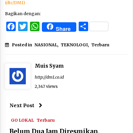
(dtc/DM1)
Bagikan dengan:
Facebook
Twitter
WhatsApp
Share
Share
Posted in
NASIONAL
,
TEKNOLOGI
,
Terbaru
Muis Syam
http://dm1.co.id
2,347 views
Next Post
GO LOKAL
Terbaru
Belum Dua Jam Diresmikan,