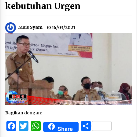
kebutuhan Urgen
Muis Syam
16/03/2021
Bagikan dengan:
Facebook
Twitter
WhatsApp
Share
Share