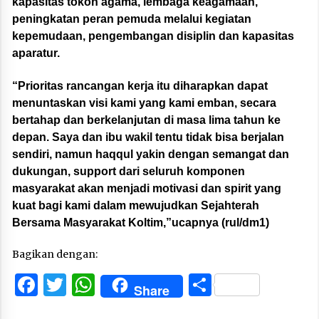
kapasitas tokoh agama, lembaga keagamaan,
peningkatan peran pemuda melalui kegiatan
kepemudaan, pengembangan disiplin dan kapasitas
aparatur.
“Prioritas rancangan kerja itu diharapkan dapat
menuntaskan visi kami yang kami emban, secara
bertahap dan berkelanjutan di masa lima tahun ke
depan. Saya dan ibu wakil tentu tidak bisa berjalan
sendiri, namun haqqul yakin dengan semangat dan
dukungan, support dari seluruh komponen
masyarakat akan menjadi motivasi dan spirit yang
kuat bagi kami dalam mewujudkan Sejahterah
Bersama Masyarakat Koltim,”ucapnya (rul/dm1)
Bagikan dengan:
Facebook
Twitter
WhatsApp
Share
Share