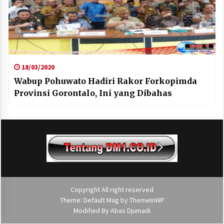
18/03/2020
Wabup Pohuwato Hadiri Rakor Forkopimda
Provinsi Gorontalo, Ini yang Dibahas
Copyright All right reserved
Theme: Default Mag by
ThemeInWP
Modified By
Abas Djumadi