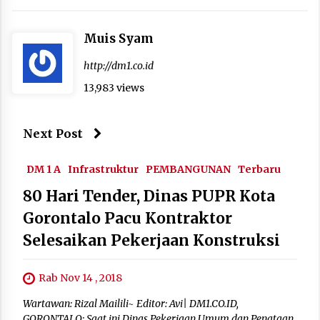
Muis Syam
http://dm1.co.id
13,983 views
Next Post
DM 1 A
Infrastruktur
PEMBANGUNAN
Terbaru
80 Hari Tender, Dinas PUPR Kota
Gorontalo Pacu Kontraktor
Selesaikan Pekerjaan Konstruksi
Rab Nov 14 , 2018
Wartawan: Rizal Mailili~ Editor: Avi| DM1.CO.ID,
GORONTALO: Saat ini Dinas Pekerjaan Umum dan Penataan