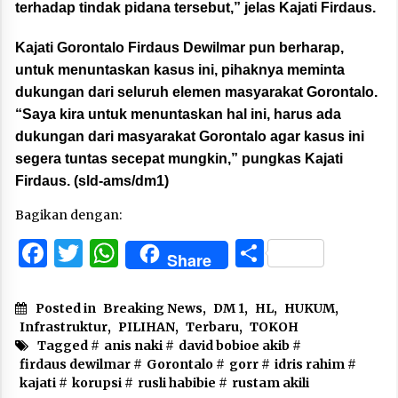
terhadap tindak pidana tersebut,” jelas Kajati Firdaus.
Kajati Gorontalo Firdaus Dewilmar pun berharap,
untuk menuntaskan kasus ini, pihaknya meminta
dukungan dari seluruh elemen masyarakat Gorontalo.
“Saya kira untuk menuntaskan hal ini, harus ada
dukungan dari masyarakat Gorontalo agar kasus ini
segera tuntas secepat mungkin,” pungkas Kajati
Firdaus. (sld-ams/dm1)
Bagikan dengan:
Facebook
Twitter
WhatsApp
Share
Share
Posted in
Breaking News
,
DM 1
,
HL
,
HUKUM
,
Infrastruktur
,
PILIHAN
,
Terbaru
,
TOKOH
Tagged #
anis naki
#
david bobioe akib
#
firdaus dewilmar
#
Gorontalo
#
gorr
#
idris rahim
#
kajati
#
korupsi
#
rusli habibie
#
rustam akili