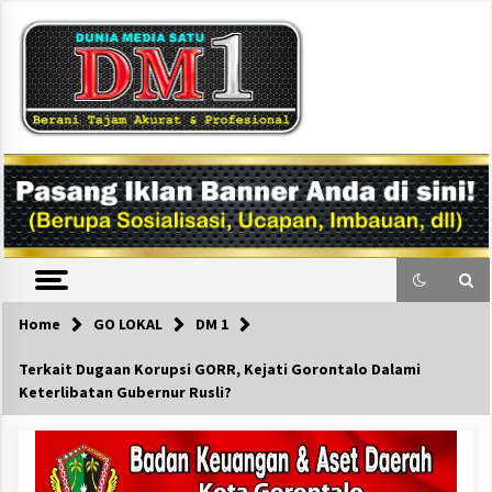
Skip
to
content
DM1
Home
GO LOKAL
DM 1
Terkait Dugaan Korupsi GORR, Kejati Gorontalo Dalami
Keterlibatan Gubernur Rusli?