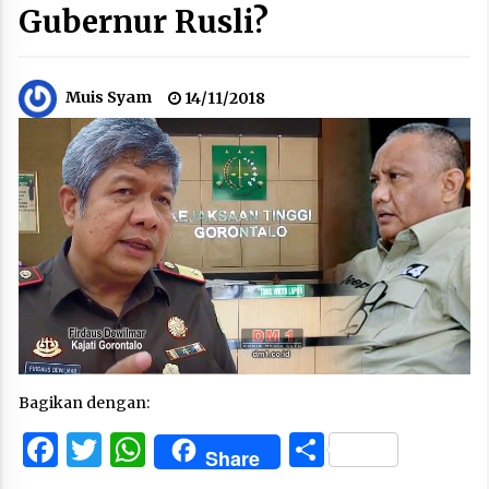
Gubernur Rusli?
Muis Syam
14/11/2018
Bagikan dengan:
Facebook
Twitter
WhatsApp
Share
Share