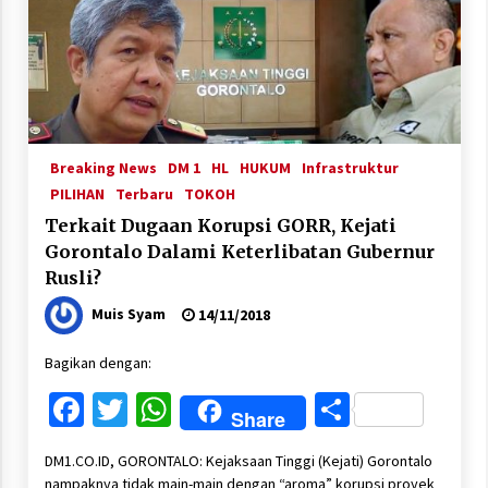
Breaking News
DM 1
HL
HUKUM
Infrastruktur
PILIHAN
Terbaru
TOKOH
Terkait Dugaan Korupsi GORR, Kejati
Gorontalo Dalami Keterlibatan Gubernur
Rusli?
Muis Syam
14/11/2018
Bagikan dengan:
Facebook
Twitter
WhatsApp
Share
Share
DM1.CO.ID, GORONTALO: Kejaksaan Tinggi (Kejati) Gorontalo
nampaknya tidak main-main dengan “aroma” korupsi proyek