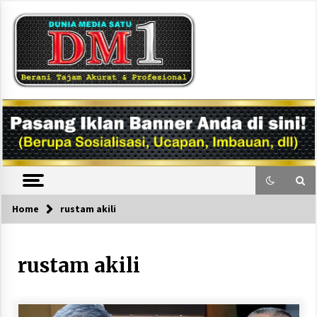
Skip
to
content
DM1
Home
rustam akili
rustam akili