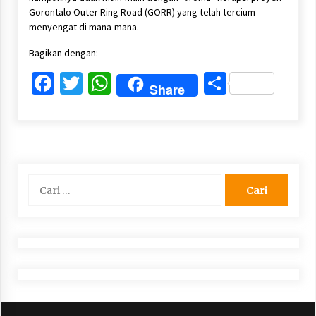
Gorontalo Outer Ring Road (GORR) yang telah tercium
menyengat di mana-mana.
Bagikan dengan:
Facebook
Twitter
WhatsApp
Share
Share
Cari
untuk: