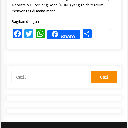
Gorontalo Outer Ring Road (GORR) yang telah tercium
menyengat di mana-mana.
Bagikan dengan:
Facebook
Twitter
WhatsApp
Share
Share
Cari
untuk: