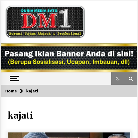
Skip
to
content
DM1
Home
kajati
kajati