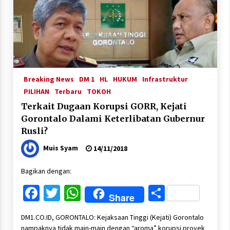
Breaking News
DM 1
HL
HUKUM
Infrastruktur
PILIHAN
Terbaru
TOKOH
Terkait Dugaan Korupsi GORR, Kejati
Gorontalo Dalami Keterlibatan Gubernur
Rusli?
Muis Syam
14/11/2018
Bagikan dengan:
Facebook
Twitter
WhatsApp
Share
Share
DM1.CO.ID, GORONTALO: Kejaksaan Tinggi (Kejati) Gorontalo
nampaknya tidak main-main dengan “aroma” korupsi proyek