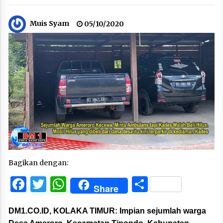
Muis Syam
05/10/2020
Bagikan dengan:
Facebook
Twitter
WhatsApp
Share
Share
DM1.CO.ID, KOLAKA TIMUR:
Impian sejumlah warga