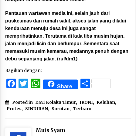
Pantauan wartawan media ini, selain jauh dari
puskesmas dan rumah sakit, akses jalan yang dilalui
kendaraan menuju desa ini juga sangat
memprihatinkan. Terutama di kala tiba musim hujan,
jalan menjadi licin dan berlumpur. Sementara saat
memasuki musim kemarau, medannya penuh dengan
debu sepanjang jalan. (rul/dm1)
Bagikan dengan:
Facebook
Twitter
WhatsApp
Share
Share
Posted in
DM1 Kolaka Timur
,
IRONI
,
Keluhan
,
Protes
,
SINDIRAN
,
Sorotan
,
Terbaru
Muis Syam