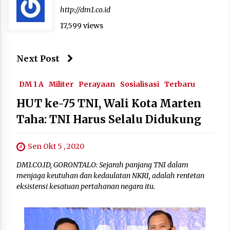
http://dm1.co.id
17,599 views
Next Post
DM 1 A
Militer
Perayaan
Sosialisasi
Terbaru
HUT ke-75 TNI, Wali Kota Marten
Taha: TNI Harus Selalu Didukung
Sen Okt 5 , 2020
DM1.CO.ID, GORONTALO: Sejarah panjang TNI dalam
menjaga keutuhan dan kedaulatan NKRI, adalah rentetan
eksistensi kesatuan pertahanan negara itu.