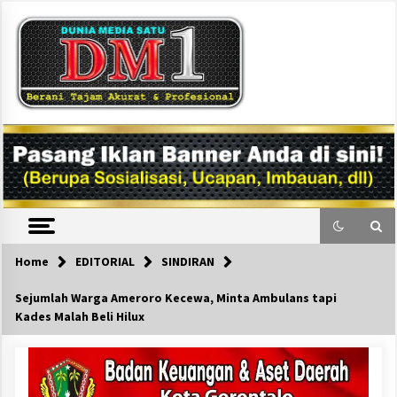
Skip
to
content
DM1
Home
EDITORIAL
SINDIRAN
Sejumlah Warga Ameroro Kecewa, Minta Ambulans tapi
Kades Malah Beli Hilux