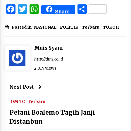
Facebook
Twitter
WhatsApp
Share
Share
Posted in
NASIONAL
,
POLITIK
,
Terbaru
,
TOKOH
Muis Syam
http://dm1.co.id
2,014 views
Next Post
DM 1 C
Terbaru
Petani Boalemo Tagih Janji
Distanbun