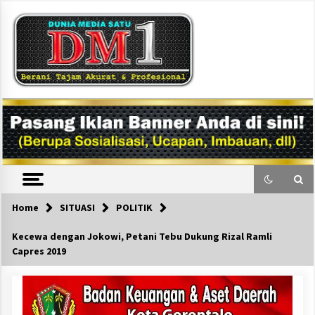
Skip
to
content
DM1
Home
SITUASI
POLITIK
Kecewa dengan Jokowi, Petani Tebu Dukung Rizal Ramli
Capres 2019