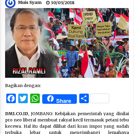
Muis Syam
30/03/2018
Bagikan dengan:
Facebook
Twitter
WhatsApp
Share
Share
DM1.CO.ID
, JOMBANG: Kebijakan pemerintah yang dinilai
pro neo liberal membuat rakyat kecil termasuk petani tebu
kecewa. Hal itu dapat dilihat dari kran impor yang sudah
terbuka lebar untuk mengimbangi lemahnya