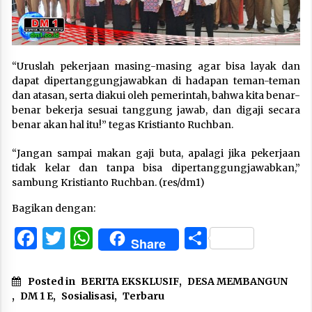
“Uruslah pekerjaan masing-masing agar bisa layak dan
dapat dipertanggungjawabkan di hadapan teman-teman
dan atasan, serta diakui oleh pemerintah, bahwa kita benar-
benar bekerja sesuai tanggung jawab, dan digaji secara
benar akan hal itu!” tegas Kristianto Ruchban.
“Jangan sampai makan gaji buta, apalagi jika pekerjaan
tidak kelar dan tanpa bisa dipertanggungjawabkan,”
sambung Kristianto Ruchban. (res/dm1)
Bagikan dengan:
Facebook
Twitter
WhatsApp
Share
Share
Posted in
BERITA EKSKLUSIF
,
DESA MEMBANGUN
,
DM 1 E
,
Sosialisasi
,
Terbaru