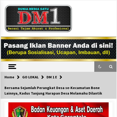
Skip
to
content
DM1
Home
GO LOKAL
DM 1 E
Bersama Sejumlah Perangkat Desa se-Kecamatan Bone
Lainnya, Kadus Tanjung Harapan Desa Molamahu Dilantik