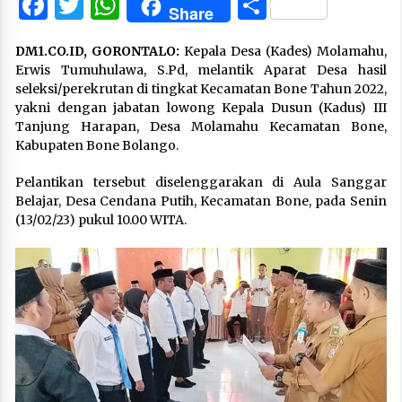
Facebook
Twitter
WhatsApp
Share
Share
DM1.CO.ID, GORONTALO:
Kepala Desa (Kades) Molamahu,
Erwis Tumuhulawa, S.Pd, melantik Aparat Desa hasil
seleksi/perekrutan di tingkat Kecamatan Bone Tahun 2022,
yakni dengan jabatan lowong Kepala Dusun (Kadus) III
Tanjung Harapan, Desa Molamahu Kecamatan Bone,
Kabupaten Bone Bolango.
Pelantikan tersebut diselenggarakan di Aula Sanggar
Belajar, Desa Cendana Putih, Kecamatan Bone, pada Senin
(13/02/23) pukul 10.00 WITA.