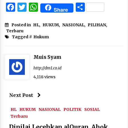
Facebook
Twitter
WhatsApp
Share
Share
Posted in
HL
,
HUKUM
,
NASIONAL
,
PILIHAN
,
Terbaru
Tagged #
Hukum
Muis Syam
http://dm1.co.id
4,118 views
Next Post
HL
HUKUM
NASIONAL
POLITIK
SOSIAL
Terbaru
Dinilai Lecehkan alQuran, Ahok