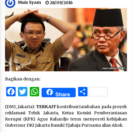
Muis Syam
28/09/2016
Bagikan dengan:
Facebook
Twitter
WhatsApp
Share
Share
(DM1, Jakarta):
TERKAIT
kontribusi tambahan pada proyek
reklamasi Teluk Jakarta, Ketua Komisi Pemberantasan
Korupsi (KPK) Agus Rahardjo terus menyoroti kebijakan
Gubernur DKI Jakarta Basuki Tjahaja Purnama alias Ahok.