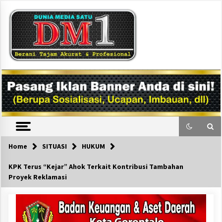
Skip
to
content
DM1
Home
SITUASI
HUKUM
KPK Terus “Kejar” Ahok Terkait Kontribusi Tambahan
Proyek Reklamasi