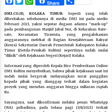
Facebook
Twitter
WhatsApp
Share
Share
DM1.CO.ID, KOLAKA TIMUR:
Seperti yang telah
diberitakan sebelumnya di media DM1 ini pada medio
Februari 2021, yakni seputar dugaan adanya “mark-up”
pada pembangunan Masjid Jabal Nur, di Kelurahan Rate-
rate, Kecamatan Tirawuta, yang pengalokasian
anggarannya melekat di Bagian Kesejahteraan Rakyat
(Kesra) Sekretariat Daerah Pemerintah Kabupaten Kolaka
Timur ((Setda-Pemkab Koltim) sepertinya sudah mulai
“dilirik” oleh Kejaksaan Negeri (Kejari) Kolaka.
Informasi yang diperoleh Kepala Biro Pemberitaan Online
DM1 Koltim menyebutkan, bahwa pihak kejaksaan saat ini
sudah mulai bergerak melayangkan surat panggilan
kepada pihak yang dianggap terkait dalam kegiatan
proyek yang menelan anggaran hingga miliaran rupiah
itu.
Sayangnya, saat dikonfirmasi melalui pesan WhatsApp
(WA) pribadinya, pada Selasa pagi (3/8/2021) terkait