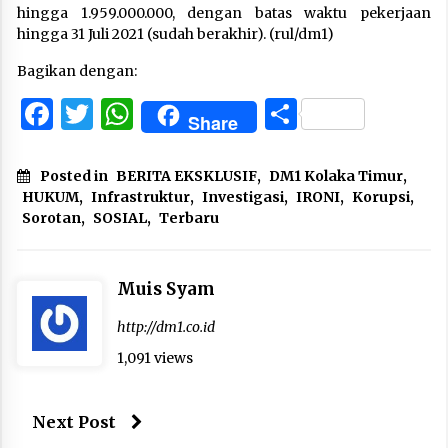
hingga 1.959.000.000, dengan batas waktu pekerjaan
hingga 31 Juli 2021 (sudah berakhir). (rul/dm1)
Bagikan dengan:
Facebook
Twitter
WhatsApp
Share
Share
Posted in
BERITA EKSKLUSIF
,
DM1 Kolaka Timur
,
HUKUM
,
Infrastruktur
,
Investigasi
,
IRONI
,
Korupsi
,
Sorotan
,
SOSIAL
,
Terbaru
Muis Syam
http://dm1.co.id
1,091 views
Next Post