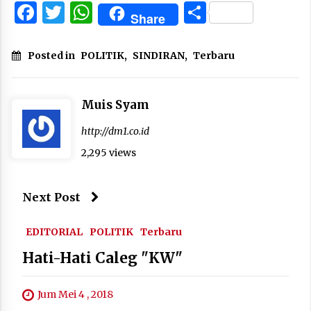
Facebook
Twitter
WhatsApp
Share
Share
Posted in
POLITIK
,
SINDIRAN
,
Terbaru
Muis Syam
http://dm1.co.id
2,295 views
Next Post
EDITORIAL
POLITIK
Terbaru
Hati-Hati Caleg "KW"
Jum Mei 4 , 2018