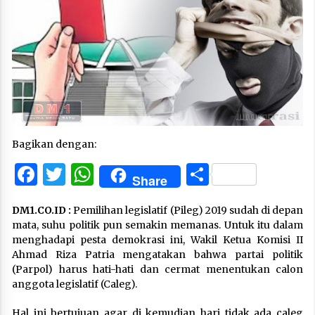
Bagikan dengan:
Facebook
Twitter
WhatsApp
Share
Share
DM1.CO.ID :
Pemilihan legislatif (Pileg) 2019 sudah di depan
mata, suhu politik pun semakin memanas. Untuk itu dalam
menghadapi pesta demokrasi ini, Wakil Ketua Komisi II
Ahmad Riza Patria mengatakan bahwa partai politik
(Parpol) harus hati-hati dan cermat menentukan calon
anggota legislatif (Caleg).
Hal ini bertujuan agar di kemudian hari tidak ada caleg