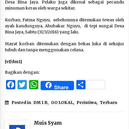
Desa Bina Jaya. Pelaku juga dikenal sebagai pecandu
minuman keras oleh warga sekitar.
Korban, Fatma Nguyu, sebelumnya ditemukan tewas oleh
ayah kandungnya, Abubakar Nguyu, di tepi sungai Desa
Bina Jaya, Sabtu (31/3/2018) yang lalu.
Mayat korban ditemukan dengan bekas luka di sekujur
tubuh dan tanpa menggunakan celana.
[vf/dm1]
Bagikan dengan:
Facebook
Twitter
WhatsApp
Share
Share
Posted in
DM 1 B
,
GO LOKAL
,
Peristiwa
,
Terbaru
Muis Syam