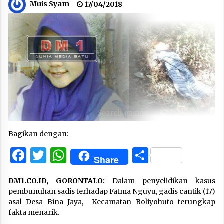
Muis Syam
17/04/2018
Bagikan dengan:
Facebook
Twitter
WhatsApp
Share
Share
DM1.CO.ID, GORONTALO:
Dalam penyelidikan kasus
pembunuhan sadis terhadap Fatma Nguyu, gadis cantik (17)
asal Desa Bina Jaya, Kecamatan Boliyohuto terungkap
fakta menarik.