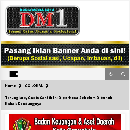
Skip
to
content
DM1
Home
GO LOKAL
Terungkap, Gadis Cantik Ini Diperkosa Sebelum Dibunuh
Kakak Kandungnya