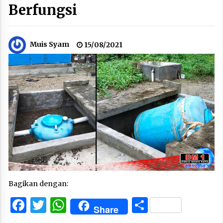
Berfungsi
Muis Syam
15/08/2021
Bagikan dengan:
Facebook
Twitter
WhatsApp
Share
Share