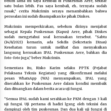
belum lama ini saya kembali di Puskesmas Aere, sekitar
satu bulan lebih. Pas saya kembali, eh.. ternyata sudah
rusak,” cerita Mukrimin seraya menambahkan bahwa
persoalan ini sudah disampaikan ke pihak Dinkes.
Mukrimin memperkirakan, sebelum dirinya menjabat
sebagai Kepala Puskesmas (Kapus) Aere, pihak Dinkes
sudah mengetahui soal kerusakan tersebut. “Sabtu
(14/8/2021) kemarin, ada Sekdis (Sekretaris Dinas)
Kesehatan turun untuk melihat dan menyaksikan
langsung kerusakan IPAL Puskesmas Aere, bahkan dia
foto-foto juga,” beber Mukrimin.
Sementara itu, Risko Karim selaku PPTK (Pejabat
Pelaksana Teknis Kegiatan) yang dikonfirmasi melalui
pesan WhatsApp (WA) menyampaikan, IPAL yang
diserahkan ke Puskesmas Aere dalam kondisi membaik
dan dituangkan dalam berita acara uji fungsi.
“Semua IPAL sudah kami serahkan ke PKM dengan 3 kali
uji fungsi. Uji pertama di hadiri lgsng oleh teknisi dan
dampingi oleh tim puskesmas. Dan dua kali uji fungsi di