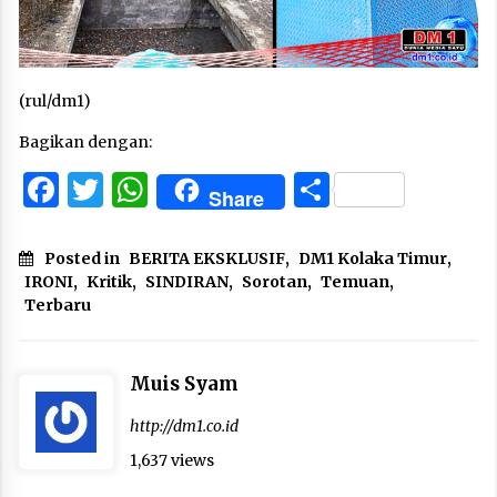
(rul/dm1)
Bagikan dengan:
Facebook
Twitter
WhatsApp
Share
Share
Posted in
BERITA EKSKLUSIF
,
DM1 Kolaka Timur
,
IRONI
,
Kritik
,
SINDIRAN
,
Sorotan
,
Temuan
,
Terbaru
Muis Syam
http://dm1.co.id
1,637 views