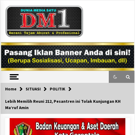
Skip
to
content
DM1
Home
SITUASI
POLITIK
Lebih Memilih Reuni 212, Pesantren ini Tolak Kunjungan KH
Ma’ruf Amin