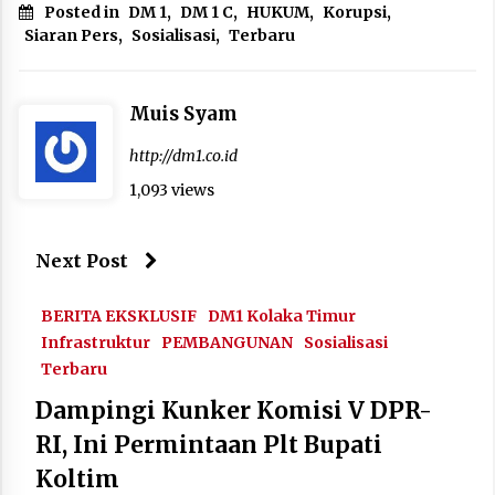
Posted in
DM 1
,
DM 1 C
,
HUKUM
,
Korupsi
,
Siaran Pers
,
Sosialisasi
,
Terbaru
Muis Syam
http://dm1.co.id
1,093 views
Next Post
BERITA EKSKLUSIF
DM1 Kolaka Timur
Infrastruktur
PEMBANGUNAN
Sosialisasi
Terbaru
Dampingi Kunker Komisi V DPR-
RI, Ini Permintaan Plt Bupati
Koltim