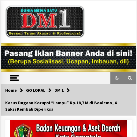
Skip
to
content
DM1
Home
GO LOKAL
DM 1
Kasus Dugaan Korupsi “Lampu” Rp.18,7 M di Boalemo, 4
Saksi Kembali Diperiksa