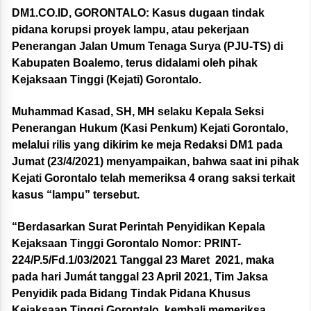
DM1.CO.ID, GORONTALO:
Kasus dugaan tindak
pidana korupsi proyek lampu, atau pekerjaan
Penerangan Jalan Umum Tenaga Surya (PJU-TS) di
Kabupaten Boalemo, terus didalami oleh pihak
Kejaksaan Tinggi (Kejati) Gorontalo.
Muhammad Kasad, SH, MH selaku Kepala Seksi
Penerangan Hukum (Kasi Penkum) Kejati Gorontalo,
melalui rilis yang dikirim ke meja Redaksi DM1 pada
Jumat (23/4/2021) menyampaikan, bahwa saat ini pihak
Kejati Gorontalo telah memeriksa 4 orang saksi terkait
kasus “lampu” tersebut.
“Berdasarkan Surat Perintah Penyidikan Kepala
Kejaksaan Tinggi Gorontalo Nomor: PRINT-
224/P.5/Fd.1/03/2021 Tanggal 23 Maret 2021, maka
pada hari Jumát tanggal 23 April 2021, Tim Jaksa
Penyidik pada Bidang Tindak Pidana Khusus
Kejaksaan Tinggi Gorontalo, kembali memeriksa