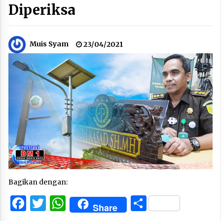
Diperiksa
Muis Syam
23/04/2021
Bagikan dengan:
Facebook
Twitter
WhatsApp
Share
Share