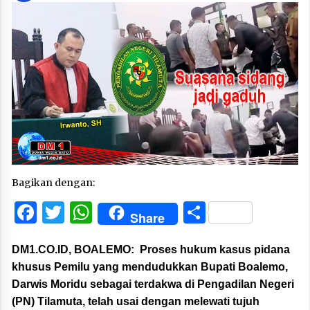
Bagikan dengan:
Facebook
Twitter
WhatsApp
Share
Share
DM1.CO.ID, BOALEMO:
Proses hukum kasus pidana
khusus Pemilu yang mendudukkan Bupati Boalemo,
Darwis Moridu sebagai terdakwa di Pengadilan Negeri
(PN) Tilamuta, telah usai dengan melewati tujuh