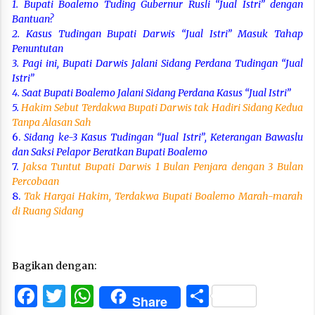
1.
Bupati Boalemo Tuding Gubernur Rusli “Jual Istri” dengan
Bantuan?
2. Kasus Tudingan Bupati Darwis “Jual Istri” Masuk Tahap
Penuntutan
3. Pagi ini, Bupati Darwis Jalani Sidang Perdana Tudingan “Jual
Istri”
4. Saat Bupati Boalemo Jalani Sidang Perdana Kasus “Jual Istri”
5.
Hakim Sebut Terdakwa Bupati Darwis tak Hadiri Sidang Kedua
Tanpa Alasan Sah
6.
Sidang ke-3 Kasus Tudingan “Jual Istri”, Keterangan Bawaslu
dan Saksi Pelapor Beratkan Bupati Boalemo
7.
Jaksa Tuntut Bupati Darwis 1 Bulan Penjara dengan 3 Bulan
Percobaan
8.
Tak Hargai Hakim, Terdakwa Bupati Boalemo Marah-marah
di Ruang Sidang
Bagikan dengan:
Facebook
Twitter
WhatsApp
Share
Share