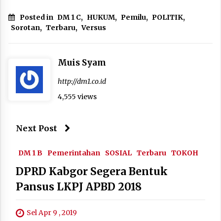
Posted in
DM 1 C
,
HUKUM
,
Pemilu
,
POLITIK
,
Sorotan
,
Terbaru
,
Versus
Muis Syam
http://dm1.co.id
4,555 views
Next Post
DM 1 B
Pemerintahan
SOSIAL
Terbaru
TOKOH
DPRD Kabgor Segera Bentuk
Pansus LKPJ APBD 2018
Sel Apr 9 , 2019