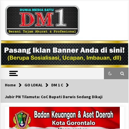
Skip
to
content
DM1
Home
GO LOKAL
DM 1 C
Jubir PN Tilamuta: CoC Bupati Darwis Sedang Dikaji