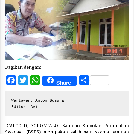
Bagikan dengan:
Facebook
Twitter
WhatsApp
Share
Share
Wartawan: Anton Busura~

Editor: Avi|
DM1.CO.ID, GORONTALO: Bantuan Stimulan Perumahan
Swadaya (BSPS) merupakan salah satu skema bantuan