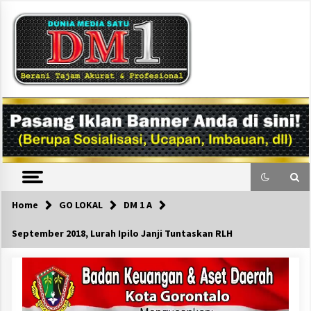
Skip
to
content
DM1
Home
GO LOKAL
DM 1 A
September 2018, Lurah Ipilo Janji Tuntaskan RLH