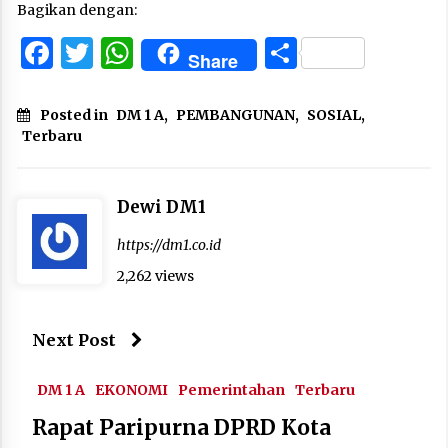
Bagikan dengan:
Facebook
Twitter
WhatsApp
Share
Share
Posted in
DM 1 A
,
PEMBANGUNAN
,
SOSIAL
,
Terbaru
Dewi DM1
https://dm1.co.id
2,262 views
Next Post
DM 1 A
EKONOMI
Pemerintahan
Terbaru
Rapat Paripurna DPRD Kota