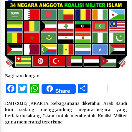
Bagikan dengan:
Facebook
Twitter
WhatsApp
Share
Share
DM1.CO.ID, JAKARTA: Sebagaimana diketahui, Arab Saudi
kini sedang menggandeng negara-negara yang
berlatarbelakang Islam untuk membentuk Koalisi Militer
guna memerangi terorisme.