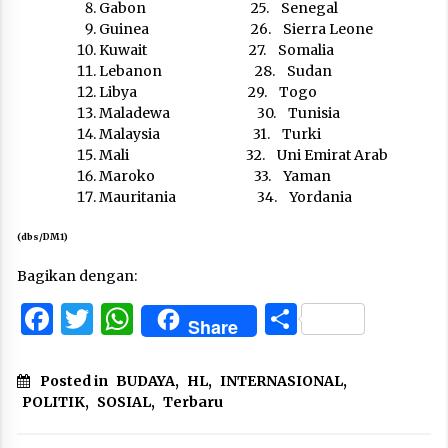
Gabon 25. Senegal
Guinea 26. Sierra Leone
Kuwait 27. Somalia
Lebanon 28. Sudan
Libya 29. Togo
Maladewa 30. Tunisia
Malaysia 31. Turki
Mali 32. Uni Emirat Arab
Maroko 33. Yaman
Mauritania 34. Yordania
(dbs/DM1)
Bagikan dengan:
Facebook
Twitter
WhatsApp
Share
Share
Posted in
BUDAYA
,
HL
,
INTERNASIONAL
,
POLITIK
,
SOSIAL
,
Terbaru