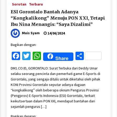
Sorotan
Terbaru
ESI Gorontalo Bantah Adanya
“Kongkalikong” Menuju PON XXI, Tetapi
Ibu Nina Menangis: “Saya Dizalimi”
Muis Syam
14/06/2024
Bagikan dengan:
Facebook
Twitter
WhatsApp
Share
Share
DM1.CO.ID, GORONTALO: Surat Terbuka dari Deddy Umar
selaku seorang pencinta dan pemerhati game E-Sports di
Gorontalo, yang sengaja ditulis untuk diketahui oleh pihak
KONI Provinsi Gorontalo seputar adanya dugaan
“kongkalikong” oleh beberapa oknum Pengurus Provinsi
(Pengprov) E-Sports Indonesia (ESI) Gorontalo, terkait
keikutsertaan dalam PON XXI, mendapat bantahan dari
sejumlah pengurus […]
Bagikan dengan: