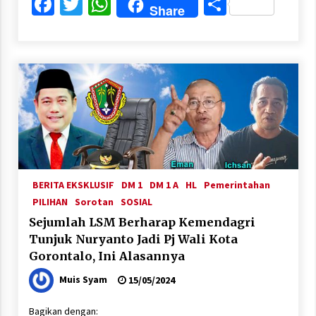
Facebook
Twitter
WhatsApp
Share
Share
BERITA EKSKLUSIF
DM 1
DM 1 A
HL
Pemerintahan
PILIHAN
Sorotan
SOSIAL
Sejumlah LSM Berharap Kemendagri
Tunjuk Nuryanto Jadi Pj Wali Kota
Gorontalo, Ini Alasannya
Muis Syam
15/05/2024
Bagikan dengan: