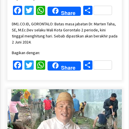
Facebook
Twitter
WhatsApp
Share
Share
DM1.CO.ID, GORONTALO: Batas masa jabatan Dr. Marten Taha,
SE, M.Ec.Dev selaku Wali Kota Gorontalo 2 periode, kini
tinggal menghitung hari. Sebab dipastikan akan berakhir pada
2 Juni 2024.
Bagikan dengan:
Facebook
Twitter
WhatsApp
Share
Share