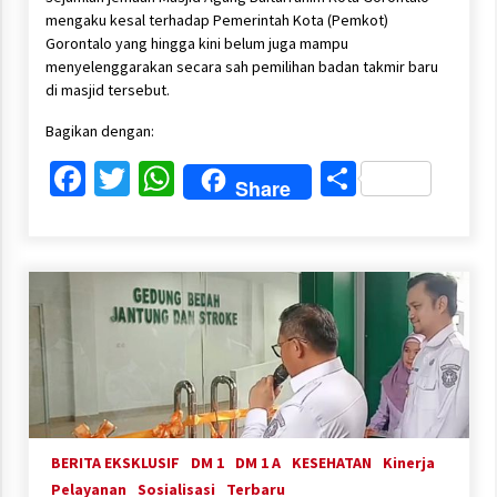
mengaku kesal terhadap Pemerintah Kota (Pemkot)
Gorontalo yang hingga kini belum juga mampu
menyelenggarakan secara sah pemilihan badan takmir baru
di masjid tersebut.
Bagikan dengan:
Facebook
Twitter
WhatsApp
Share
Share
BERITA EKSKLUSIF
DM 1
DM 1 A
KESEHATAN
Kinerja
Pelayanan
Sosialisasi
Terbaru