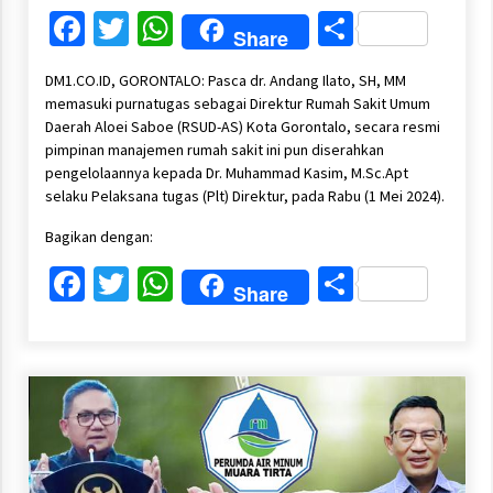
Facebook
Twitter
WhatsApp
Share
Share
DM1.CO.ID, GORONTALO: Pasca dr. Andang Ilato, SH, MM
memasuki purnatugas sebagai Direktur Rumah Sakit Umum
Daerah Aloei Saboe (RSUD-AS) Kota Gorontalo, secara resmi
pimpinan manajemen rumah sakit ini pun diserahkan
pengelolaannya kepada Dr. Muhammad Kasim, M.Sc.Apt
selaku Pelaksana tugas (Plt) Direktur, pada Rabu (1 Mei 2024).
Bagikan dengan:
Facebook
Twitter
WhatsApp
Share
Share