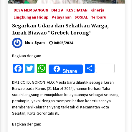
DESA MEMBANGUN
DM 1 A
KESEHATAN
Kinerja
Lingkungan Hidup
Pelayanan
SOSIAL
Terbaru
Segarkan Udara dan Sehatkan Warga,
Lurah Biawao “Grebek Lorong”
Muis Syam
04/05/2024
Bagikan dengan:
Facebook
Twitter
WhatsApp
Share
Share
DM1.CO.ID, GORONTALO: Meski baru dilantik sebagai Lurah
Biawao pada Kamis (21 Maret 2024), namun Nurhadi Taha
sudah langsung menunjukkan kelayakannya sebagai seorang
pemimpin, yakni dengan memperlihatkan keseriusannya
membenahi kelurahan yang terletak di Kecamatan Kota
Selatan, Kota Gorontalo itu.
Bagikan dengan: