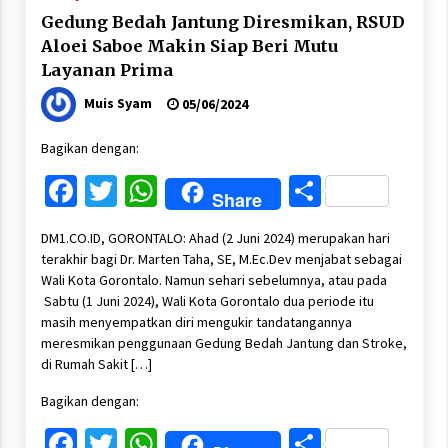
Gedung Bedah Jantung Diresmikan, RSUD
Aloei Saboe Makin Siap Beri Mutu
Layanan Prima
Muis Syam
05/06/2024
Bagikan dengan:
Facebook
Twitter
WhatsApp
Share
Share
DM1.CO.ID, GORONTALO: Ahad (2 Juni 2024) merupakan hari
terakhir bagi Dr. Marten Taha, SE, M.Ec.Dev menjabat sebagai
Wali Kota Gorontalo. Namun sehari sebelumnya, atau pada
Sabtu (1 Juni 2024), Wali Kota Gorontalo dua periode itu
masih menyempatkan diri mengukir tandatangannya
meresmikan penggunaan Gedung Bedah Jantung dan Stroke,
di Rumah Sakit […]
Bagikan dengan:
Facebook
Twitter
WhatsApp
Share