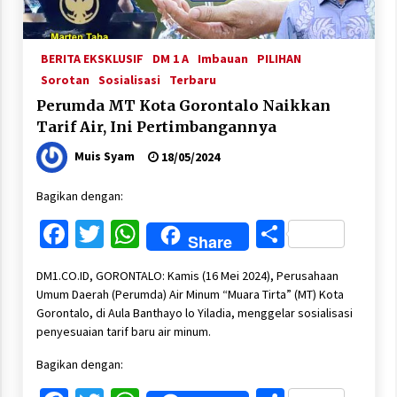
BERITA EKSKLUSIF
DM 1 A
Imbauan
PILIHAN
Sorotan
Sosialisasi
Terbaru
Perumda MT Kota Gorontalo Naikkan
Tarif Air, Ini Pertimbangannya
Muis Syam
18/05/2024
Bagikan dengan:
Facebook
Twitter
WhatsApp
Share
Share
DM1.CO.ID, GORONTALO: Kamis (16 Mei 2024), Perusahaan
Umum Daerah (Perumda) Air Minum “Muara Tirta” (MT) Kota
Gorontalo, di Aula Banthayo lo Yiladia, menggelar sosialisasi
penyesuaian tarif baru air minum.
Bagikan dengan: