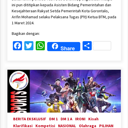
ini pun dititipkan kepada Asisten Bidang Pemerintahan dan
Kesejahteraan Rakyat Setda Pemerintah Kota Gorontalo,
Arifin Mohamad selaku Pelaksana Tugas (Plt) Ketua BTM, pada
1 Maret 2024.
Bagikan dengan:
Facebook
Twitter
WhatsApp
Share
Share
BERITA EKSKLUSIF
DM 1
DM 1 A
IRONI
Kisah
Klarifikasi
Kompetisi
NASIONAL
Olahraga
PILIHAN