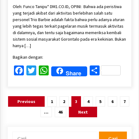
Oleh: Funco Tanipu* DM1.CO.ID, OPINI: Bahwa ada peristiwa
yang terjadi akibat dari aktivitas berlebihan salah satu
personel Trio Barbie adalah fakta bahwa perlu adanya aturan
yang lebih tegas terkait pagelaran musik termasuk aktivitas
di dalamnya, dan tentu saja bagaimana memeriksa kembali
sistem sosial masyarakat Gorontalo pada era kekinian. Bukan
hanya […]
Bagikan dengan:
Facebook
Twitter
WhatsApp
Share
Share
Paginasi
Previous
1
2
3
4
5
6
7
pos
…
46
Next
Cari