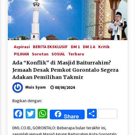
Aspirasi
BERITA EKSKLUSIF
DM 1
DM 1 A
Kritik
PILIHAN
Sorotan
SOSIAL
Terbaru
Ada “Konflik” di Masjid Baiturrahim?
Jemaah Desak Pemkot Gorontalo Segera
Adakan Pemilihan Takmir
Muis Syam
08/06/2024
Bagikan dengan:
Facebook
Twitter
WhatsApp
Share
Share
DM1.CO.ID, GORONTALO: Beberapa bulan terakhir ini,
sejumlah jemaah Masjid Agung Baiturrahim Kota Gorontalo