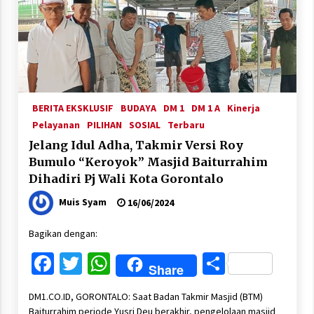
BERITA EKSKLUSIF
BUDAYA
DM 1
DM 1 A
Kinerja
Pelayanan
PILIHAN
SOSIAL
Terbaru
Jelang Idul Adha, Takmir Versi Roy
Bumulo “Keroyok” Masjid Baiturrahim
Dihadiri Pj Wali Kota Gorontalo
Muis Syam
16/06/2024
Bagikan dengan:
Facebook
Twitter
WhatsApp
Share
Share
DM1.CO.ID, GORONTALO: Saat Badan Takmir Masjid (BTM)
Baiturrahim periode Yusri Deu berakhir, pengelolaan masjid