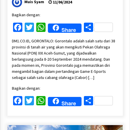
Muis Syam
11/06/2024
Bagikan dengan:
Facebook
Twitter
WhatsApp
Share
Share
DM1.CO.ID, GORONTALO: Gorontalo adalah salah satu dari 38
provinsi di tanah air yang akan mengikuti Pekan Olahraga
Nasional (PON) XXI Aceh-Sumut, yang dijadwalkan
berlangsung pada 8-20 September 2024 mendatang. Dan
pada momen ini, Provinsi Gorontalo juga memastikan diri
mengambil bagian dalam pertandingan Game E-Sports
sebagai salah satu cabang olahraga (Cabor) […]
Bagikan dengan:
Facebook
Twitter
WhatsApp
Share
Share