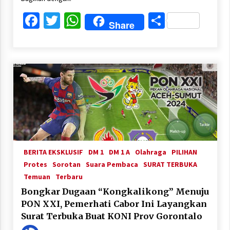
Facebook
Twitter
WhatsApp
Share
Share
BERITA EKSKLUSIF
DM 1
DM 1 A
Olahraga
PILIHAN
Protes
Sorotan
Suara Pembaca
SURAT TERBUKA
Temuan
Terbaru
Bongkar Dugaan “Kongkalikong” Menuju
PON XXI, Pemerhati Cabor Ini Layangkan
Surat Terbuka Buat KONI Prov Gorontalo