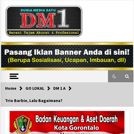
Skip
to
content
DM1
Home
GO LOKAL
DM 1 A
Trio Barbie, Lalu Bagaimana?