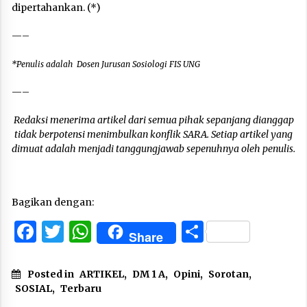
dipertahankan. (*)
—–
*Penulis adalah Dosen Jurusan Sosiologi FIS UNG
—–
Redaksi menerima artikel dari semua pihak sepanjang dianggap
tidak berpotensi menimbulkan konflik SARA. Setiap artikel yang
dimuat adalah menjadi tanggungjawab sepenuhnya oleh penulis.
Bagikan dengan:
Facebook
Twitter
WhatsApp
Share
Share
Posted in
ARTIKEL
,
DM 1 A
,
Opini
,
Sorotan
,
SOSIAL
,
Terbaru