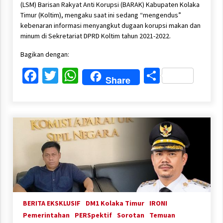
(LSM) Barisan Rakyat Anti Korupsi (BARAK) Kabupaten Kolaka
Timur (Koltim), mengaku saat ini sedang “mengendus”
kebenaran informasi menyangkut dugaan korupsi makan dan
minum di Sekretariat DPRD Koltim tahun 2021-2022.
Bagikan dengan:
Facebook
Twitter
WhatsApp
Share
Share
BERITA EKSKLUSIF
DM1 Kolaka Timur
IRONI
Pemerintahan
PERSpektif
Sorotan
Temuan