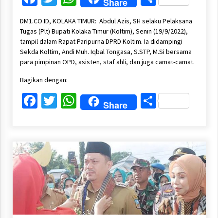
Share
DM1.CO.ID, KOLAKA TIMUR: Abdul Azis, SH selaku Pelaksana
Tugas (Plt) Bupati Kolaka Timur (Koltim), Senin (19/9/2022),
tampil dalam Rapat Paripurna DPRD Koltim. Ia didampingi
Sekda Koltim, Andi Muh. Iqbal Tongasa, S.STP, M.Si bersama
para pimpinan OPD, asisten, staf ahli, dan juga camat-camat.
Bagikan dengan:
Facebook
Twitter
WhatsApp
Share
Share