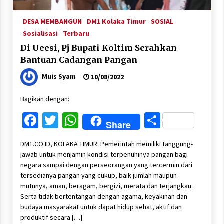
DESA MEMBANGUN
DM1 Kolaka Timur
SOSIAL
Sosialisasi
Terbaru
Di Ueesi, Pj Bupati Koltim Serahkan
Bantuan Cadangan Pangan
Muis Syam
10/08/2022
Bagikan dengan:
Facebook
Twitter
WhatsApp
Share
Share
DM1.CO.ID, KOLAKA TIMUR: Pemerintah memiliki tanggung-
jawab untuk menjamin kondisi terpenuhinya pangan bagi
negara sampai dengan perseorangan yang tercermin dari
tersedianya pangan yang cukup, baik jumlah maupun
mutunya, aman, beragam, bergizi, merata dan terjangkau.
Serta tidak bertentangan dengan agama, keyakinan dan
budaya masyarakat untuk dapat hidup sehat, aktif dan
produktif secara […]