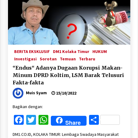
BERITA EKSKLUSIF
DM1 Kolaka Timur
HUKUM
Investigasi
Sorotan
Temuan
Terbaru
“Endus“ Adanya Dugaan Korupsi Makan-
Minum DPRD Koltim, LSM Barak Telusuri
Fakta-fakta
Muis Syam
15/10/2022
Bagikan dengan:
Facebook
Twitter
WhatsApp
Share
Share
DM1.CO.ID, KOLAKA TIMUR: Lembaga Swadaya Masyarakat