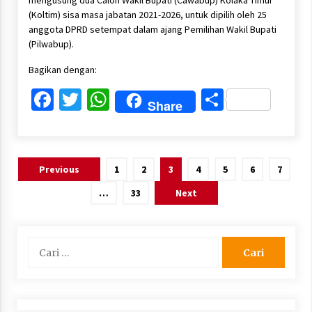
mengusung dua Calon Wakil Bupati (Cawabup) Kolaka Timur
(Koltim) sisa masa jabatan 2021-2026, untuk dipilih oleh 25
anggota DPRD setempat dalam ajang Pemilihan Wakil Bupati
(Pilwabup).
Bagikan dengan:
Facebook
Twitter
WhatsApp
Share
Share
Paginasi
Previous
1
2
3
4
5
6
7
pos
…
33
Next
Cari
untuk: