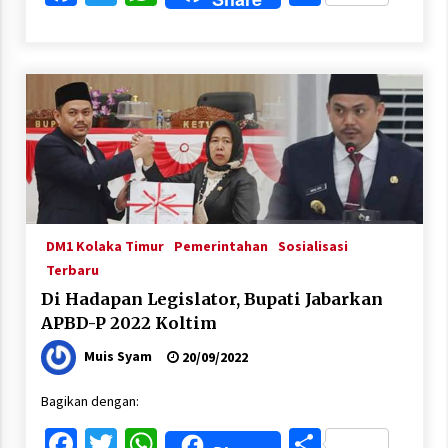
DM1 Kolaka Timur
Pemerintahan
Sosialisasi
Terbaru
Di Hadapan Legislator, Bupati Jabarkan
APBD-P 2022 Koltim
Muis Syam
20/09/2022
Bagikan dengan:
Facebook
Twitter
WhatsApp
Share