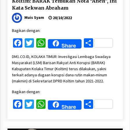
Koltim: BARAK Temukan Nota “Aneh”, Ini
Kata Sekwan Abraham
Muis Syam
20/10/2022
Bagikan dengan:
Facebook
Twitter
WhatsApp
Share
Share
DM1.CO.ID, KOLAKA TIMUR: Investigasi Lembaga Swadaya
Masyarakat (LSM) Barisan Rakyat Anti Korupsi (BARAK)
Kabupaten Kolaka Timur (Koltim) terus dilakukan, yakni
terkait adanya dugaan korupsi dana rutin makan-minum
(makmin) di Sekretariat DPRD Koltim tahun 2021-2022.
Bagikan dengan:
Facebook
Twitter
WhatsApp
Share
Share