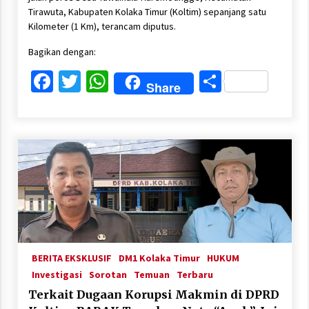
Tirawuta, Kabupaten Kolaka Timur (Koltim) sepanjang satu
Kilometer (1 Km), terancam diputus.
Bagikan dengan:
Facebook
Twitter
WhatsApp
Share
Share
BERITA EKSKLUSIF
DM1 Kolaka Timur
HUKUM
Investigasi
Sorotan
Temuan
Terbaru
Terkait Dugaan Korupsi Makmin di DPRD