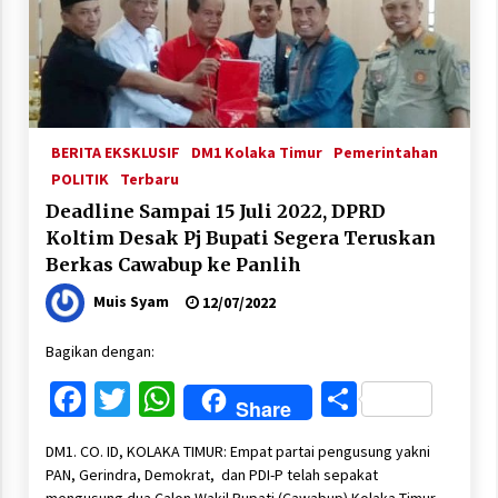
BERITA EKSKLUSIF
DM1 Kolaka Timur
Pemerintahan
POLITIK
Terbaru
Deadline Sampai 15 Juli 2022, DPRD
Koltim Desak Pj Bupati Segera Teruskan
Berkas Cawabup ke Panlih
Muis Syam
12/07/2022
Bagikan dengan:
Facebook
Twitter
WhatsApp
Share
Share
DM1. CO. ID, KOLAKA TIMUR: Empat partai pengusung yakni
PAN, Gerindra, Demokrat, dan PDI-P telah sepakat