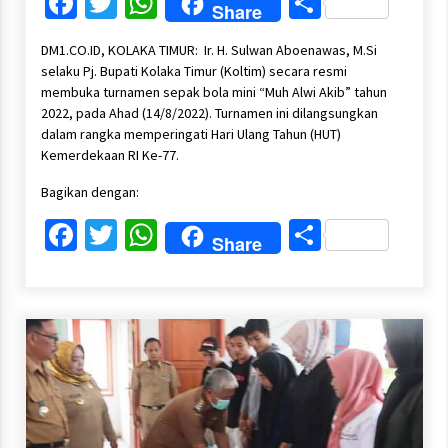
Facebook
Twitter
WhatsApp
Share
Share
DM1.CO.ID, KOLAKA TIMUR: Ir. H. Sulwan Aboenawas, M.Si
selaku Pj. Bupati Kolaka Timur (Koltim) secara resmi
membuka turnamen sepak bola mini “Muh Alwi Akib” tahun
2022, pada Ahad (14/8/2022). Turnamen ini dilangsungkan
dalam rangka memperingati Hari Ulang Tahun (HUT)
Kemerdekaan RI Ke-77.
Bagikan dengan:
Facebook
Twitter
WhatsApp
Share
Share