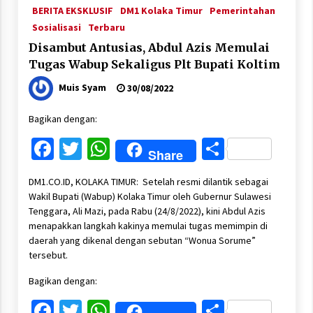
BERITA EKSKLUSIF
DM1 Kolaka Timur
Pemerintahan
Sosialisasi
Terbaru
Disambut Antusias, Abdul Azis Memulai
Tugas Wabup Sekaligus Plt Bupati Koltim
Muis Syam
30/08/2022
Bagikan dengan:
Facebook
Twitter
WhatsApp
Share
Share
DM1.CO.ID, KOLAKA TIMUR: Setelah resmi dilantik sebagai
Wakil Bupati (Wabup) Kolaka Timur oleh Gubernur Sulawesi
Tenggara, Ali Mazi, pada Rabu (24/8/2022), kini Abdul Azis
menapakkan langkah kakinya memulai tugas memimpin di
daerah yang dikenal dengan sebutan “Wonua Sorume”
tersebut.
Bagikan dengan:
Facebook
Twitter
WhatsApp
Share