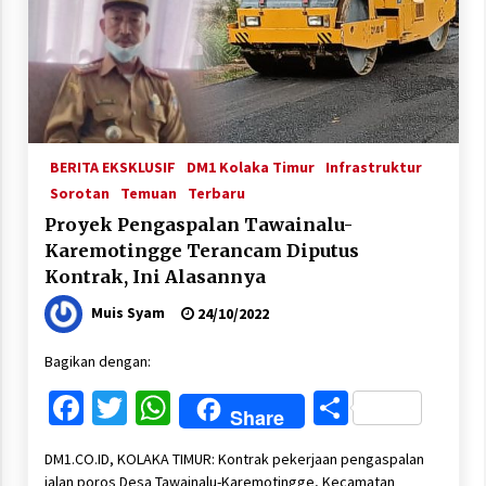
BERITA EKSKLUSIF
DM1 Kolaka Timur
Infrastruktur
Sorotan
Temuan
Terbaru
Proyek Pengaspalan Tawainalu-
Karemotingge Terancam Diputus
Kontrak, Ini Alasannya
Muis Syam
24/10/2022
Bagikan dengan:
Facebook
Twitter
WhatsApp
Share
Share
DM1.CO.ID, KOLAKA TIMUR: Kontrak pekerjaan pengaspalan
jalan poros Desa Tawainalu-Karemotingge, Kecamatan