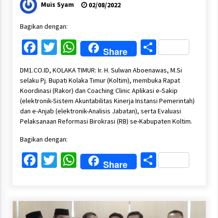
Muis Syam
02/08/2022
Bagikan dengan:
Facebook
Twitter
WhatsApp
Share
Share
DM1.CO.ID, KOLAKA TIMUR: Ir. H. Sulwan Aboenawas, M.Si
selaku Pj. Bupati Kolaka Timur (Koltim), membuka Rapat
Koordinasi (Rakor) dan Coaching Clinic Aplikasi e-Sakip
(elektronik-Sistem Akuntabilitas Kinerja Instansi Pemerintah)
dan e-Anjab (elektronik-Analisis Jabatan), serta Evaluasi
Pelaksanaan Reformasi Birokrasi (RB) se-Kabupaten Koltim.
Bagikan dengan:
Facebook
Twitter
WhatsApp
Share
Share