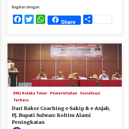
Bagikan dengan:
Facebook
Twitter
WhatsApp
Share
Share
DM1 Kolaka Timur
Pemerintahan
Sosialisasi
Terbaru
Dari Rakor Coaching e-Sakip & e-Anjab,
Pj. Bupati Sulwan: Koltim Alami
Peningkatan