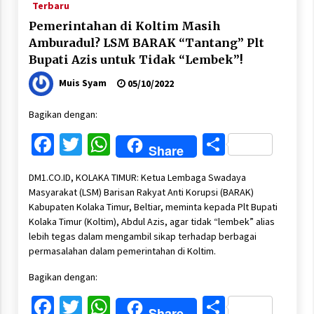
Terbaru
Pemerintahan di Koltim Masih
Amburadul? LSM BARAK “Tantang” Plt
Bupati Azis untuk Tidak “Lembek”!
Muis Syam
05/10/2022
Bagikan dengan:
Facebook
Twitter
WhatsApp
Share
Share
DM1.CO.ID, KOLAKA TIMUR: Ketua Lembaga Swadaya
Masyarakat (LSM) Barisan Rakyat Anti Korupsi (BARAK)
Kabupaten Kolaka Timur, Beltiar, meminta kepada Plt Bupati
Kolaka Timur (Koltim), Abdul Azis, agar tidak “lembek” alias
lebih tegas dalam mengambil sikap terhadap berbagai
permasalahan dalam pemerintahan di Koltim.
Bagikan dengan:
Facebook
Twitter
WhatsApp
Share
Share