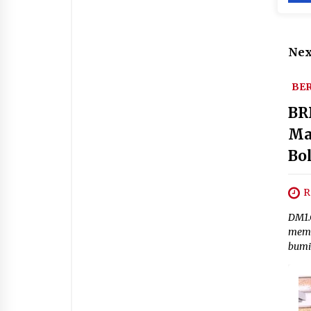
Nex
BER
BR
Ma
Bo
R
DM1.
memp
bumi