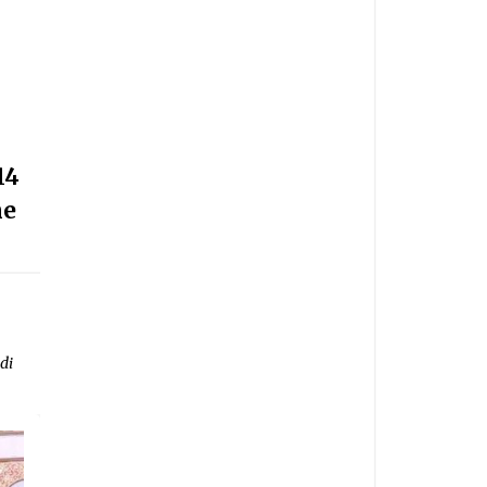
14
ne
di