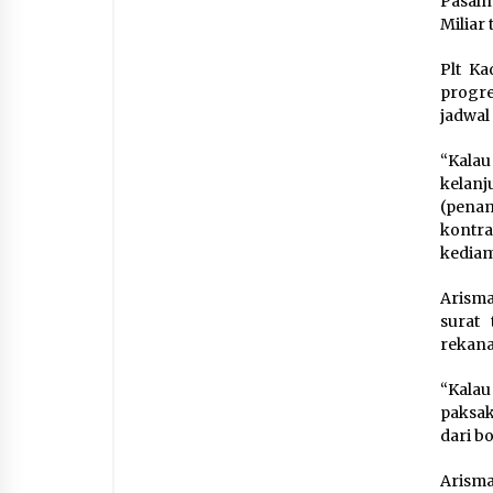
Pasal
Miliar 
Plt K
progr
jadwal
“Kalau
kelanj
(pena
kontr
kedia
Arisma
surat
rekana
“Kalau
paksak
dari b
Arisma