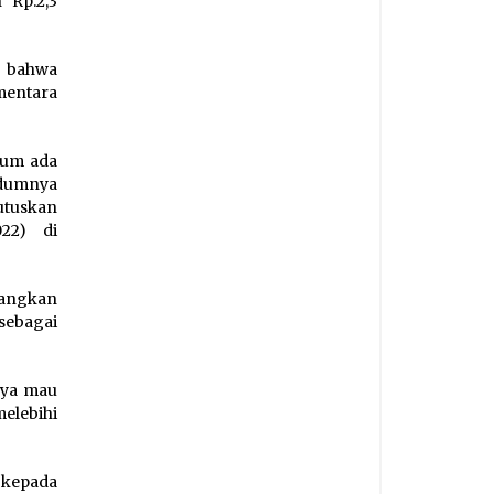
 Rp.2,3
n bahwa
mentara
lum ada
ndumnya
utuskan
022) di
yangkan
sebagai
aya mau
elebihi
p kepada