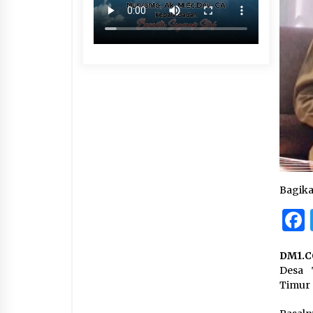
Bagik
DM1.C
Desa 
Timur 