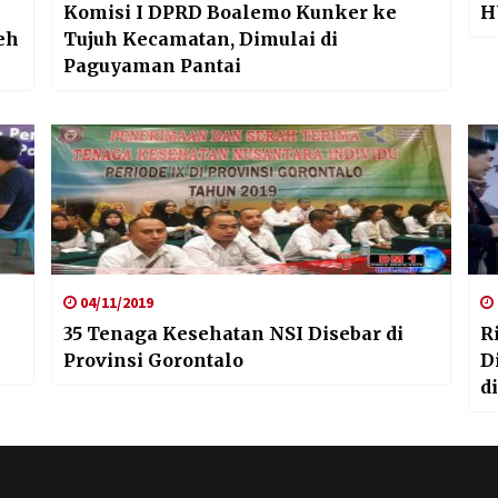
Komisi I DPRD Boalemo Kunker ke
H
eh
Tujuh Kecamatan, Dimulai di
Paguyaman Pantai
04/11/2019
35 Tenaga Kesehatan NSI Disebar di
R
Provinsi Gorontalo
D
d