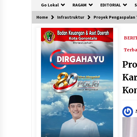
Go Lokal
RAGAM
EDITORIAL
S
Home
Infrastruktur
Proyek Pengaspalan 
BERI
Terb
Pro
Ka
Kon