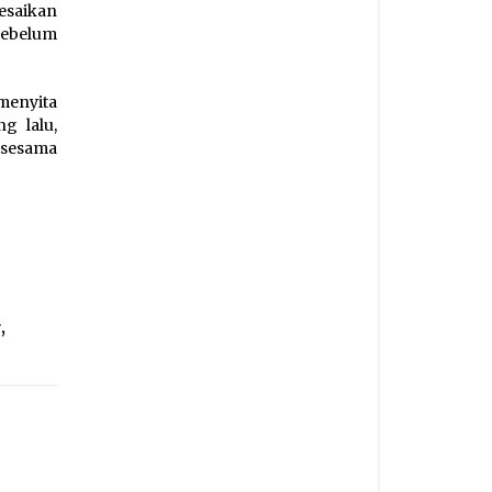
esaikan
sebelum
menyita
g lalu,
 sesama
r
,