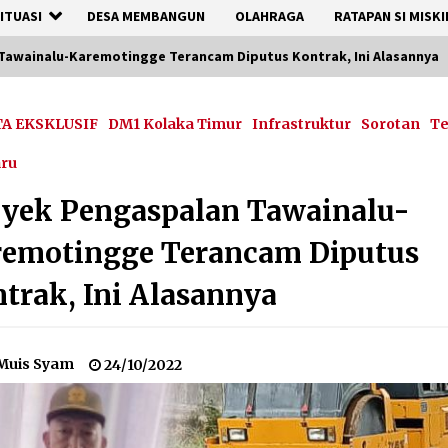
ITUASI
DESA MEMBANGUN
OLAHRAGA
RATAPAN SI MISKI
Tawainalu-Karemotingge Terancam Diputus Kontrak, Ini Alasannya
TA EKSKLUSIF
DM1 Kolaka Timur
Infrastruktur
Sorotan
T
aru
yek Pengaspalan Tawainalu-
remotingge Terancam Diputus
trak, Ini Alasannya
Muis Syam
24/10/2022