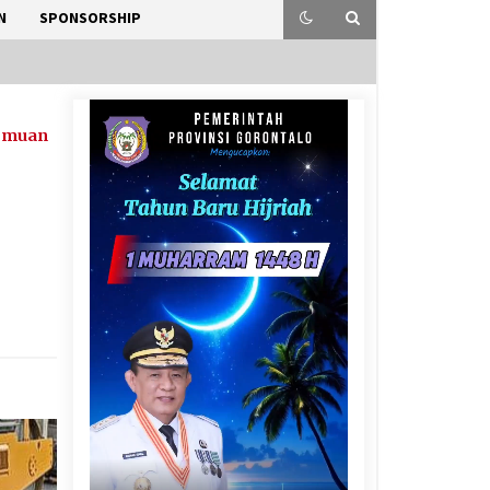
N
SPONSORSHIP
emuan