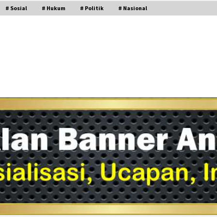
# Sosial
# Hukum
# Politik
# Nasional