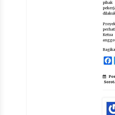
pihak
peker
dilaku
Proyek
perhat
Ketua
anggot
Bagik
Pos
Sorot