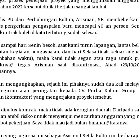
nya, proses pekerjaan proyek yang menggunakan anggaran
tahun 2022 tersebut dinilai berjalan sangat lambat.
adis PU dan Perhubungan Koltim, Arisman, SE, membeberka
es pengerjaan pengaspalan baru mencapai 40-an persen. Se
 kontrak boleh dikata terhitung sudah selesai.
 sampai hari Senin besok, saat kami turun lapangan, lantas be
utan kegiatan pengaspalan, dan hari Selasa tidak keluar ade
mbahan waktu), maka kami tidak segan atau ragu untuk p
aknya,” tegas Arisman saat dikonfirmasi, Ahad (23/10/2
mannya.
n mengungkapkan, sejauh ini pihaknya sudah dua kali mela
 teguran atau peringatan kepada CV. Purba Koltim Group 
n (kontraktor) yang mengerjakan proyek tersebut.
 diputus kontrak, maka tidak ada kerugian daerah. Daripada s
an ambil risiko untuk menyetujui mencairkan anggaran yang m
obot pekerjaan. Saya tidak mau jadi bulan-bulanan,” katanya.
n yang juga saat ini sebagai Asisten I Setda Koltim ini berhara