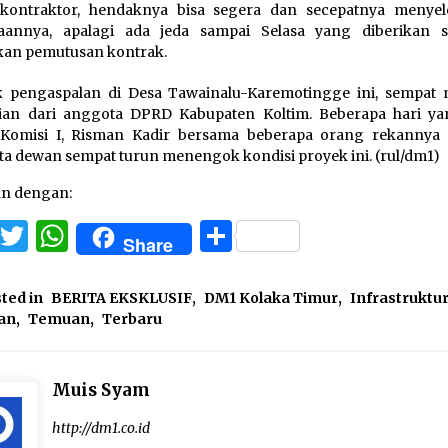
 kontraktor, hendaknya bisa segera dan secepatnya menyel
jaannya, apalagi ada jeda sampai Selasa yang diberikan 
kan pemutusan kontrak.
 pengaspalan di Desa Tawainalu-Karemotingge ini, sempat 
ian dari anggota DPRD Kabupaten Koltim. Beberapa hari yan
 Komisi I, Risman Kadir bersama beberapa orang rekannya
a dewan sempat turun menengok kondisi proyek ini. (rul/dm1)
an dengan:
Facebook
Twitter
WhatsApp
Share
Share
ted in
BERITA EKSKLUSIF
,
DM1 Kolaka Timur
,
Infrastruktu
an
,
Temuan
,
Terbaru
Muis Syam
http://dm1.co.id