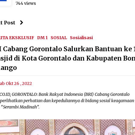
744 views
t Post
ITA EKSKLUSIF
DM 1
SOSIAL
Sosialisasi
I Cabang Gorontalo Salurkan Bantuan ke 
sjid di Kota Gorontalo dan Kabupaten Bo
lango
ab Okt 26 , 2022
CO.ID, GORONTALO: Bank Rakyat Indonesia (BRI) Cabang Gorontalo
erlihatkan perhatian dan kepeduliannya di bidang sosial keagamaan 
 “Serambi Madinah”.