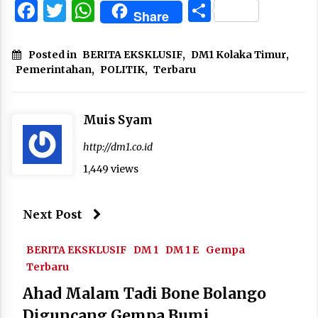
Facebook
Twitter
WhatsApp
Share
Share
Posted in
BERITA EKSKLUSIF
,
DM1 Kolaka Timur
,
Pemerintahan
,
POLITIK
,
Terbaru
Muis Syam
http://dm1.co.id
1,449 views
Next Post
BERITA EKSKLUSIF
DM 1
DM 1 E
Gempa
Terbaru
Ahad Malam Tadi Bone Bolango
Diguncang Gempa Bumi