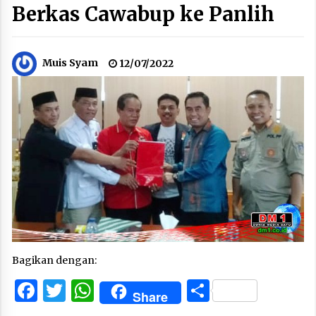
Berkas Cawabup ke Panlih
Muis Syam
12/07/2022
Bagikan dengan:
Facebook
Twitter
WhatsApp
Share
Share