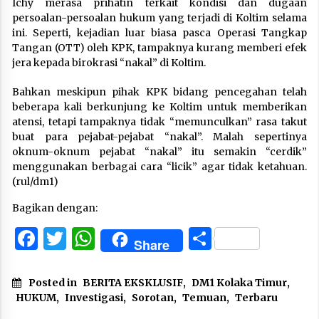
Ichy merasa prihatin terkait kondisi dan dugaan
persoalan-persoalan hukum yang terjadi di Koltim selama
ini. Seperti, kejadian luar biasa pasca Operasi Tangkap
Tangan (OTT) oleh KPK, tampaknya kurang memberi efek
jera kepada birokrasi “nakal” di Koltim.
Bahkan meskipun pihak KPK bidang pencegahan telah
beberapa kali berkunjung ke Koltim untuk memberikan
atensi, tetapi tampaknya tidak “memunculkan” rasa takut
buat para pejabat-pejabat “nakal”. Malah sepertinya
oknum-oknum pejabat “nakal” itu semakin “cerdik”
menggunakan berbagai cara “licik” agar tidak ketahuan.
(rul/dm1)
Bagikan dengan:
Facebook
Twitter
WhatsApp
Share
Share
Posted in
BERITA EKSKLUSIF
,
DM1 Kolaka Timur
,
HUKUM
,
Investigasi
,
Sorotan
,
Temuan
,
Terbaru