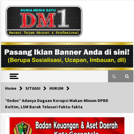
Skip
to
content
DM1
Home
SITUASI
HUKUM
“Endus“ Adanya Dugaan Korupsi Makan-Minum DPRD
Koltim, LSM Barak Telusuri Fakta-fakta