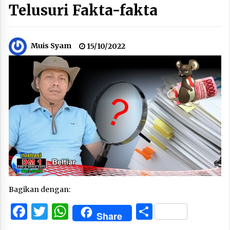
Telusuri Fakta-fakta
Muis Syam
15/10/2022
Bagikan dengan:
Facebook
Twitter
WhatsApp
Share
Share