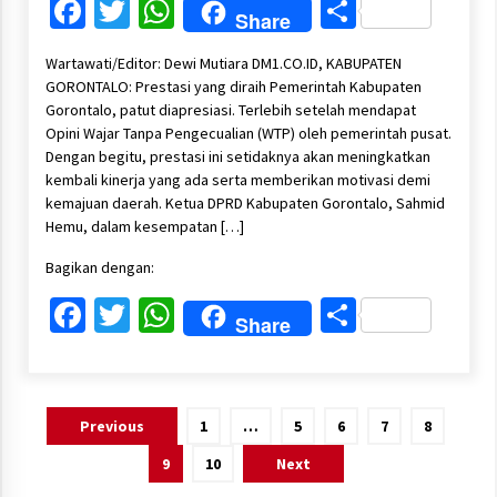
Facebook
Twitter
WhatsApp
Share
Share
Wartawati/Editor: Dewi Mutiara DM1.CO.ID, KABUPATEN
GORONTALO: Prestasi yang diraih Pemerintah Kabupaten
Gorontalo, patut diapresiasi. Terlebih setelah mendapat
Opini Wajar Tanpa Pengecualian (WTP) oleh pemerintah pusat.
Dengan begitu, prestasi ini setidaknya akan meningkatkan
kembali kinerja yang ada serta memberikan motivasi demi
kemajuan daerah. Ketua DPRD Kabupaten Gorontalo, Sahmid
Hemu, dalam kesempatan […]
Bagikan dengan:
Facebook
Twitter
WhatsApp
Share
Share
Paginasi
Previous
1
…
5
6
7
8
pos
9
10
Next