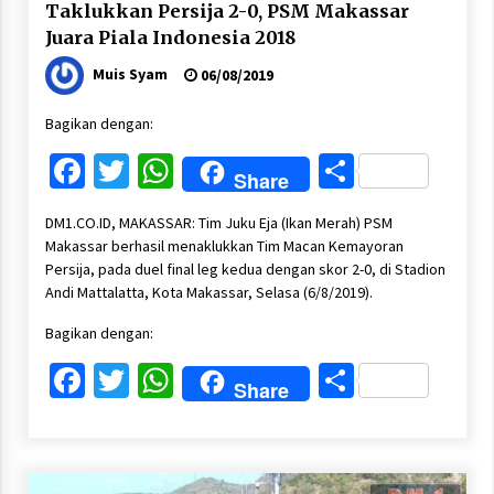
Taklukkan Persija 2-0, PSM Makassar
Juara Piala Indonesia 2018
Muis Syam
06/08/2019
Bagikan dengan:
Facebook
Twitter
WhatsApp
Share
Share
DM1.CO.ID, MAKASSAR: Tim Juku Eja (Ikan Merah) PSM
Makassar berhasil menaklukkan Tim Macan Kemayoran
Persija, pada duel final leg kedua dengan skor 2-0, di Stadion
Andi Mattalatta, Kota Makassar, Selasa (6/8/2019).
Bagikan dengan:
Facebook
Twitter
WhatsApp
Share
Share