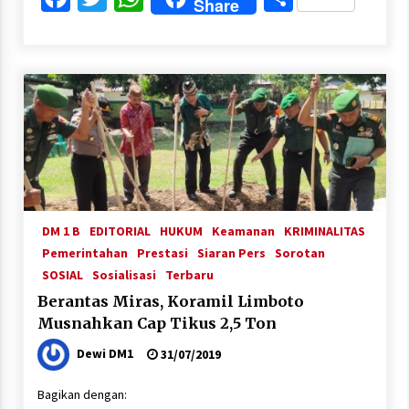
Share
DM 1 B
EDITORIAL
HUKUM
Keamanan
KRIMINALITAS
Pemerintahan
Prestasi
Siaran Pers
Sorotan
SOSIAL
Sosialisasi
Terbaru
Berantas Miras, Koramil Limboto
Musnahkan Cap Tikus 2,5 Ton
Dewi DM1
31/07/2019
Bagikan dengan: