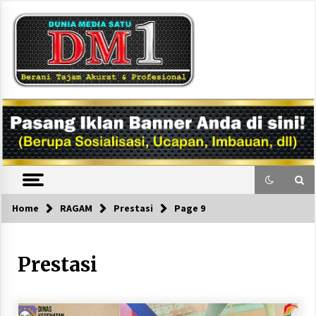
Skip
to
content
DM1
Home
RAGAM
Prestasi
Page 9
Prestasi