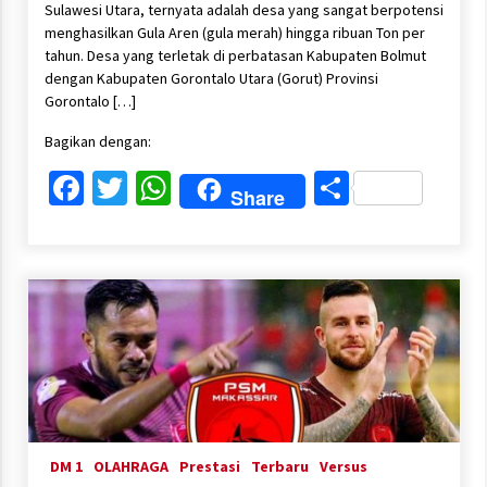
Sulawesi Utara, ternyata adalah desa yang sangat berpotensi
menghasilkan Gula Aren (gula merah) hingga ribuan Ton per
tahun. Desa yang terletak di perbatasan Kabupaten Bolmut
dengan Kabupaten Gorontalo Utara (Gorut) Provinsi
Gorontalo […]
Bagikan dengan:
Facebook
Twitter
WhatsApp
Share
Share
DM 1
OLAHRAGA
Prestasi
Terbaru
Versus