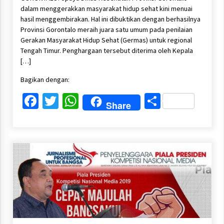
dalam menggerakkan masyarakat hidup sehat kini menuai
hasil menggembirakan. Hal ini dibuktikan dengan berhasilnya
Provinsi Gorontalo meraih juara satu umum pada penilaian
Gerakan Masyarakat Hidup Sehat (Germas) untuk regional
Tengah Timur. Penghargaan tersebut diterima oleh Kepala
[…]
Bagikan dengan:
Facebook
Twitter
WhatsApp
Share
Share