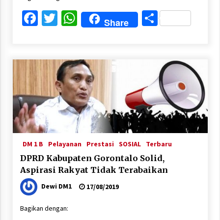
Facebook
Twitter
WhatsApp
Share
Share
DM 1 B
Pelayanan
Prestasi
SOSIAL
Terbaru
DPRD Kabupaten Gorontalo Solid,
Aspirasi Rakyat Tidak Terabaikan
Dewi DM1
17/08/2019
Bagikan dengan: