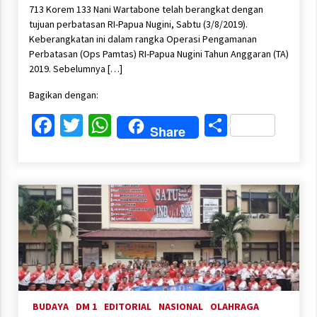
713 Korem 133 Nani Wartabone telah berangkat dengan
tujuan perbatasan RI-Papua Nugini, Sabtu (3/8/2019).
Keberangkatan ini dalam rangka Operasi Pengamanan
Perbatasan (Ops Pamtas) RI-Papua Nugini Tahun Anggaran (TA)
2019. Sebelumnya […]
Bagikan dengan:
Facebook
Twitter
WhatsApp
Share
Share
BUDAYA
DM 1
EDITORIAL
NASIONAL
OLAHRAGA