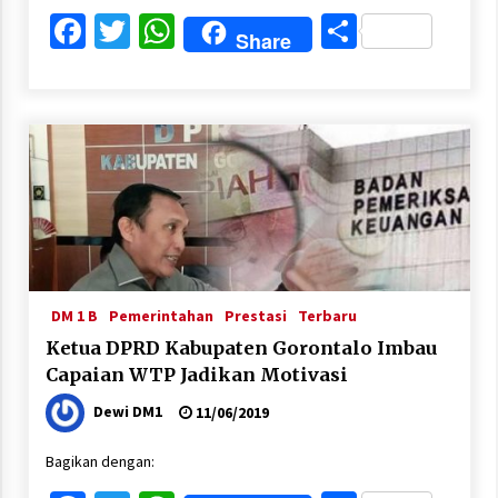
Facebook
Twitter
WhatsApp
Share
Share
DM 1 B
Pemerintahan
Prestasi
Terbaru
Ketua DPRD Kabupaten Gorontalo Imbau
Capaian WTP Jadikan Motivasi
Dewi DM1
11/06/2019
Bagikan dengan: