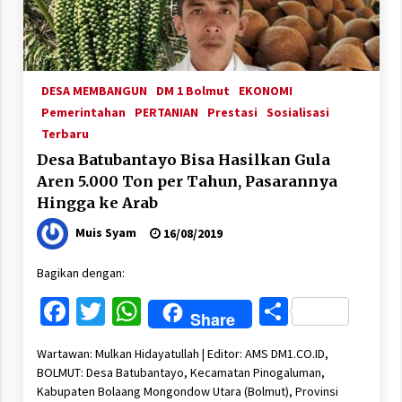
DESA MEMBANGUN
DM 1 Bolmut
EKONOMI
Pemerintahan
PERTANIAN
Prestasi
Sosialisasi
Terbaru
Desa Batubantayo Bisa Hasilkan Gula
Aren 5.000 Ton per Tahun, Pasarannya
Hingga ke Arab
Muis Syam
16/08/2019
Bagikan dengan:
Facebook
Twitter
WhatsApp
Share
Share
Wartawan: Mulkan Hidayatullah | Editor: AMS DM1.CO.ID,
BOLMUT: Desa Batubantayo, Kecamatan Pinogaluman,
Kabupaten Bolaang Mongondow Utara (Bolmut), Provinsi