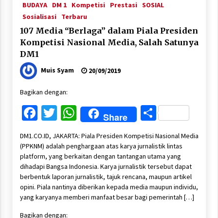
BUDAYA
DM 1
Kompetisi
Prestasi
SOSIAL
Sosialisasi
Terbaru
107 Media “Berlaga” dalam Piala Presiden
Kompetisi Nasional Media, Salah Satunya
DM1
Muis Syam
20/09/2019
Bagikan dengan:
Facebook
Twitter
WhatsApp
Share
Share
DM1.CO.ID, JAKARTA: Piala Presiden Kompetisi Nasional Media
(PPKNM) adalah penghargaan atas karya jurnalistik lintas
platform, yang berkaitan dengan tantangan utama yang
dihadapi Bangsa Indonesia. Karya jurnalistik tersebut dapat
berbentuk laporan jurnalistik, tajuk rencana, maupun artikel
opini. Piala nantinya diberikan kepada media maupun individu,
yang karyanya memberi manfaat besar bagi pemerintah […]
Bagikan dengan: