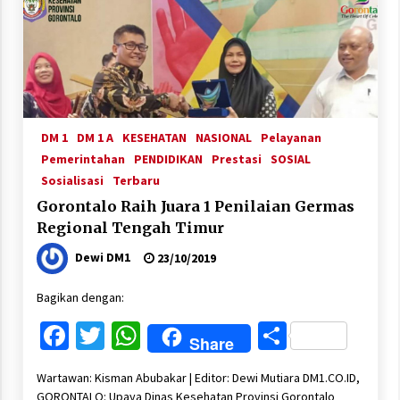
DM 1
DM 1 A
KESEHATAN
NASIONAL
Pelayanan
Pemerintahan
PENDIDIKAN
Prestasi
SOSIAL
Sosialisasi
Terbaru
Gorontalo Raih Juara 1 Penilaian Germas
Regional Tengah Timur
Dewi DM1
23/10/2019
Bagikan dengan:
Facebook
Twitter
WhatsApp
Share
Share
Wartawan: Kisman Abubakar | Editor: Dewi Mutiara DM1.CO.ID,
GORONTALO: Upaya Dinas Kesehatan Provinsi Gorontalo