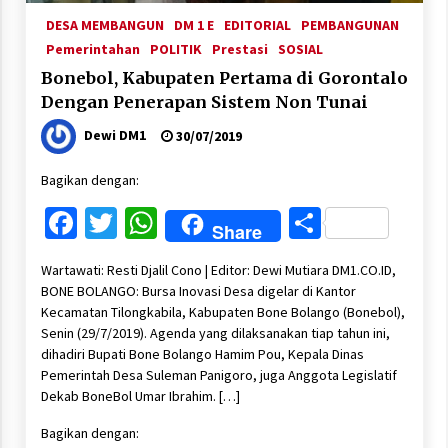
DESA MEMBANGUN
DM 1 E
EDITORIAL
PEMBANGUNAN
Pemerintahan
POLITIK
Prestasi
SOSIAL
Bonebol, Kabupaten Pertama di Gorontalo
Dengan Penerapan Sistem Non Tunai
Dewi DM1
30/07/2019
Bagikan dengan:
Facebook
Twitter
WhatsApp
Share
Share
Wartawati: Resti Djalil Cono | Editor: Dewi Mutiara DM1.CO.ID,
BONE BOLANGO: Bursa Inovasi Desa digelar di Kantor
Kecamatan Tilongkabila, Kabupaten Bone Bolango (Bonebol),
Senin (29/7/2019). Agenda yang dilaksanakan tiap tahun ini,
dihadiri Bupati Bone Bolango Hamim Pou, Kepala Dinas
Pemerintah Desa Suleman Panigoro, juga Anggota Legislatif
Dekab BoneBol Umar Ibrahim. […]
Bagikan dengan: