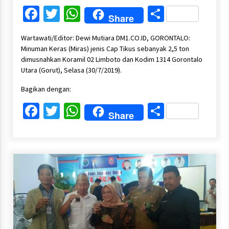
Facebook
Twitter
WhatsApp
Share
Share
Wartawati/Editor: Dewi Mutiara DM1.CO.ID, GORONTALO:
Minuman Keras (Miras) jenis Cap Tikus sebanyak 2,5 ton
dimusnahkan Koramil 02 Limboto dan Kodim 1314 Gorontalo
Utara (Gorut), Selasa (30/7/2019).
Bagikan dengan:
Facebook
Twitter
WhatsApp
Share
Share