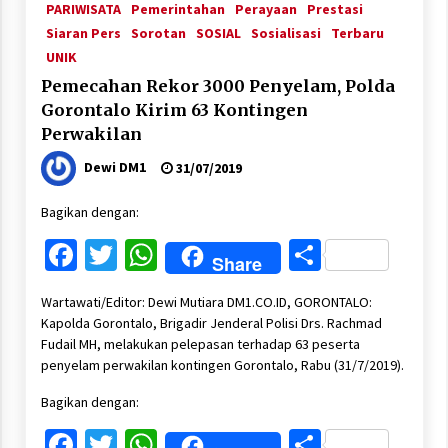
PARIWISATA
Pemerintahan
Perayaan
Prestasi
Siaran Pers
Sorotan
SOSIAL
Sosialisasi
Terbaru
UNIK
Pemecahan Rekor 3000 Penyelam, Polda
Gorontalo Kirim 63 Kontingen
Perwakilan
Dewi DM1
31/07/2019
Bagikan dengan:
Facebook
Twitter
WhatsApp
Share
Share
Wartawati/Editor: Dewi Mutiara DM1.CO.ID, GORONTALO:
Kapolda Gorontalo, Brigadir Jenderal Polisi Drs. Rachmad
Fudail MH, melakukan pelepasan terhadap 63 peserta
penyelam perwakilan kontingen Gorontalo, Rabu (31/7/2019).
Bagikan dengan:
Facebook
Twitter
WhatsApp
Share