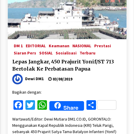
DM 1
EDITORIAL
Keamanan
NASIONAL
Prestasi
Siaran Pers
SOSIAL
Sosialisasi
Terbaru
Lepas Jangkar, 450 Prajurit Yonif/ST 713
Bertolak Ke Perbatasan Papua
Dewi DM1
03/08/2019
Bagikan dengan:
Facebook
Twitter
WhatsApp
Share
Share
Wartawati/Editor: Dewi Mutiara DM1.CO.ID, GORONTALO:
Menggunakan Kapal Republik Indonesia (KRI) Teluk Parigi,
sebanyak 450 Prajurit Satya Tama Batalyon Infanteri (Yonif)