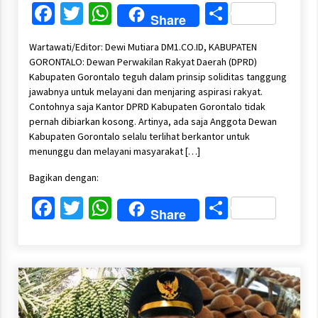
Facebook
Twitter
WhatsApp
Share
Share
Wartawati/Editor: Dewi Mutiara DM1.CO.ID, KABUPATEN
GORONTALO: Dewan Perwakilan Rakyat Daerah (DPRD)
Kabupaten Gorontalo teguh dalam prinsip soliditas tanggung
jawabnya untuk melayani dan menjaring aspirasi rakyat.
Contohnya saja Kantor DPRD Kabupaten Gorontalo tidak
pernah dibiarkan kosong. Artinya, ada saja Anggota Dewan
Kabupaten Gorontalo selalu terlihat berkantor untuk
menunggu dan melayani masyarakat […]
Bagikan dengan:
Facebook
Twitter
WhatsApp
Share
Share