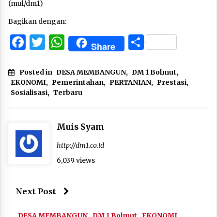
(mul/dm1)
Bagikan dengan:
Facebook
Twitter
WhatsApp
Share
Share
Posted in
DESA MEMBANGUN
,
DM 1 Bolmut
,
EKONOMI
,
Pemerintahan
,
PERTANIAN
,
Prestasi
,
Sosialisasi
,
Terbaru
Muis Syam
http://dm1.co.id
6,039 views
Next Post
DESA MEMBANGUN
DM 1 Bolmut
EKONOMI