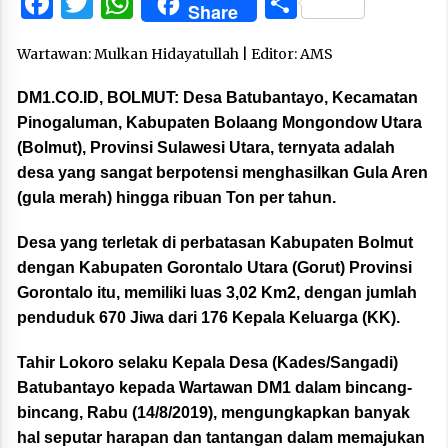
Facebook
Twitter
WhatsApp
Share
Share
Wartawan: Mulkan Hidayatullah | Editor: AMS
DM1.CO.ID, BOLMUT:
Desa Batubantayo, Kecamatan
Pinogaluman, Kabupaten Bolaang Mongondow Utara
(Bolmut), Provinsi Sulawesi Utara, ternyata adalah
desa yang sangat berpotensi menghasilkan Gula Aren
(gula merah) hingga ribuan Ton per tahun.
Desa yang terletak di perbatasan Kabupaten Bolmut
dengan Kabupaten Gorontalo Utara (Gorut) Provinsi
Gorontalo itu, memiliki luas 3,02 Km2, dengan jumlah
penduduk 670 Jiwa dari 176 Kepala Keluarga (KK).
Tahir Lokoro selaku Kepala Desa (Kades/Sangadi)
Batubantayo kepada Wartawan DM1 dalam bincang-
bincang, Rabu (14/8/2019), mengungkapkan banyak
hal seputar harapan dan tantangan dalam memajukan