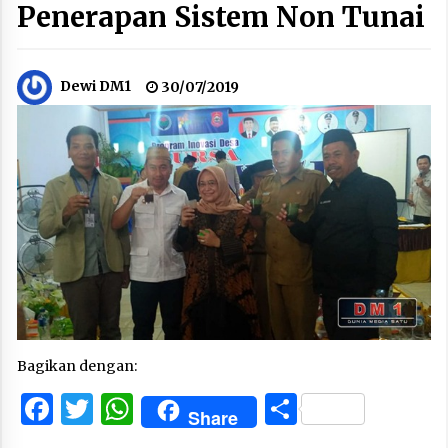
Penerapan Sistem Non Tunai
Dewi DM1
30/07/2019
Bagikan dengan:
Facebook
Twitter
WhatsApp
Share
Share