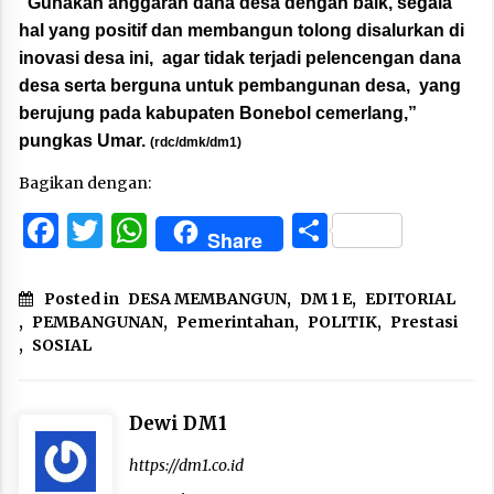
“Gunakan anggaran dana desa dengan baik, segala
hal yang positif dan membangun tolong disalurkan di
inovasi desa ini, agar tidak terjadi pelencengan dana
desa serta berguna untuk pembangunan desa, yang
berujung pada kabupaten Bonebol cemerlang,”
pungkas Umar.
(rdc/dmk/dm1)
Bagikan dengan:
Facebook
Twitter
WhatsApp
Share
Share
Posted in
DESA MEMBANGUN
,
DM 1 E
,
EDITORIAL
,
PEMBANGUNAN
,
Pemerintahan
,
POLITIK
,
Prestasi
,
SOSIAL
Dewi DM1
https://dm1.co.id