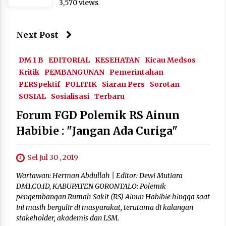
3,570 views
Next Post
DM 1 B
EDITORIAL
KESEHATAN
Kicau Medsos
Kritik
PEMBANGUNAN
Pemerintahan
PERSpektif
POLITIK
Siaran Pers
Sorotan
SOSIAL
Sosialisasi
Terbaru
Forum FGD Polemik RS Ainun
Habibie : "Jangan Ada Curiga"
Sel Jul 30 , 2019
Wartawan: Herman Abdullah | Editor: Dewi Mutiara
DM1.CO.ID, KABUPATEN GORONTALO: Polemik
pengembangan Rumah Sakit (RS) Ainun Habibie hingga saat
ini masih bergulir di masyarakat, terutama di kalangan
stakeholder, akademis dan LSM.