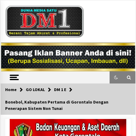
Skip
to
content
DM1
Home
GO LOKAL
DM 1 E
Bonebol, Kabupaten Pertama di Gorontalo Dengan
Penerapan Sistem Non Tunai