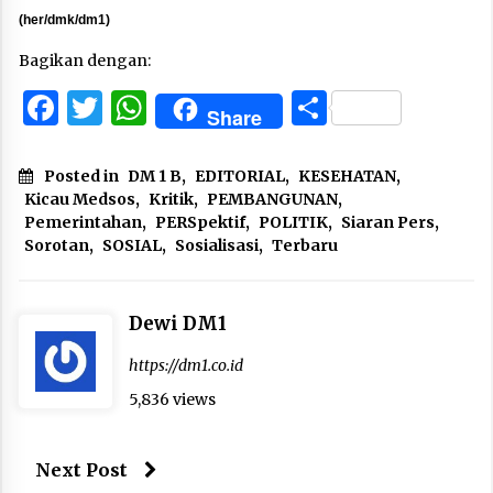
(her/dmk/dm1)
Bagikan dengan:
Facebook
Twitter
WhatsApp
Share
Share
Posted in
DM 1 B
,
EDITORIAL
,
KESEHATAN
,
Kicau Medsos
,
Kritik
,
PEMBANGUNAN
,
Pemerintahan
,
PERSpektif
,
POLITIK
,
Siaran Pers
,
Sorotan
,
SOSIAL
,
Sosialisasi
,
Terbaru
Dewi DM1
https://dm1.co.id
5,836 views
Next Post