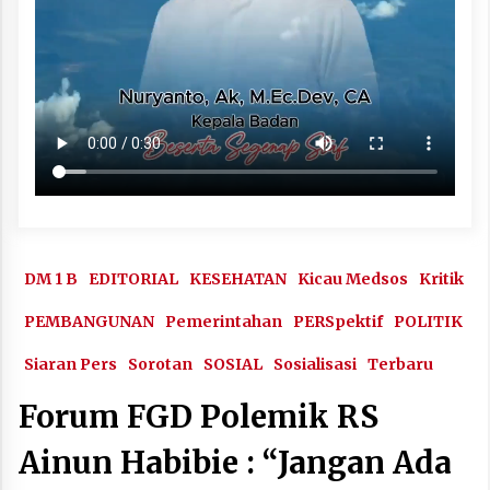
DM 1 B
EDITORIAL
KESEHATAN
Kicau Medsos
Kritik
PEMBANGUNAN
Pemerintahan
PERSpektif
POLITIK
Siaran Pers
Sorotan
SOSIAL
Sosialisasi
Terbaru
Forum FGD Polemik RS
Ainun Habibie : “Jangan Ada