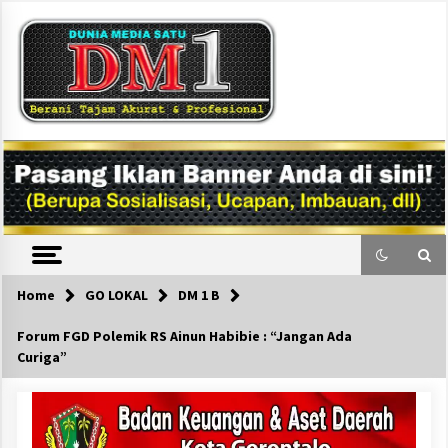
Skip
to
content
DM1
Home
GO LOKAL
DM 1 B
Forum FGD Polemik RS Ainun Habibie : “Jangan Ada
Curiga”