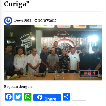
Curiga”
Dewi DM1
30/07/2019
Bagikan dengan:
Facebook
Twitter
WhatsApp
Share
Share