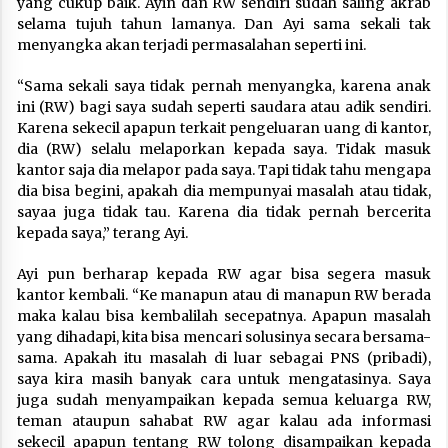
yang cukup baik. Ayin dan RW sendiri sudah saling akrab
selama tujuh tahun lamanya. Dan Ayi sama sekali tak
menyangka akan terjadi permasalahan seperti ini.
“Sama sekali saya tidak pernah menyangka, karena anak
ini (RW) bagi saya sudah seperti saudara atau adik sendiri.
Karena sekecil apapun terkait pengeluaran uang di kantor,
dia (RW) selalu melaporkan kepada saya. Tidak masuk
kantor saja dia melapor pada saya. Tapi tidak tahu mengapa
dia bisa begini, apakah dia mempunyai masalah atau tidak,
sayaa juga tidak tau. Karena dia tidak pernah bercerita
kepada saya,” terang Ayi.
Ayi pun berharap kepada RW agar bisa segera masuk
kantor kembali. “Ke manapun atau di manapun RW berada
maka kalau bisa kembalilah secepatnya. Apapun masalah
yang dihadapi, kita bisa mencari solusinya secara bersama-
sama. Apakah itu masalah di luar sebagai PNS (pribadi),
saya kira masih banyak cara untuk mengatasinya. Saya
juga sudah menyampaikan kepada semua keluarga RW,
teman ataupun sahabat RW agar kalau ada informasi
sekecil apapun tentang RW tolong disampaikan kepada