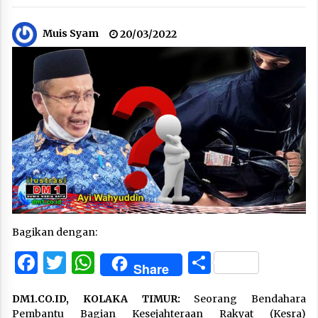
Muis Syam
20/03/2022
Bagikan dengan:
Facebook
Twitter
WhatsApp
Share
Share
DM1.CO.ID, KOLAKA TIMUR:
Seorang Bendahara
Pembantu Bagian Kesejahteraan Rakyat (Kesra)