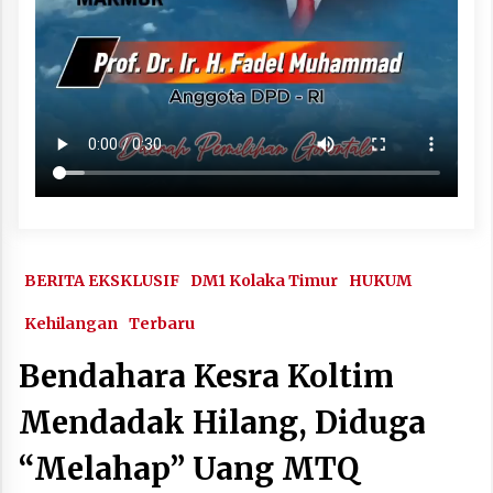
BERITA EKSKLUSIF
DM1 Kolaka Timur
HUKUM
Kehilangan
Terbaru
Bendahara Kesra Koltim
Mendadak Hilang, Diduga
“Melahap” Uang MTQ