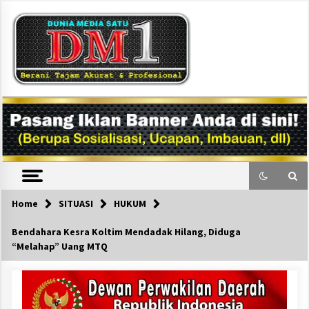
Skip
to
content
DM1
Home
SITUASI
HUKUM
Bendahara Kesra Koltim Mendadak Hilang, Diduga
“Melahap” Uang MTQ