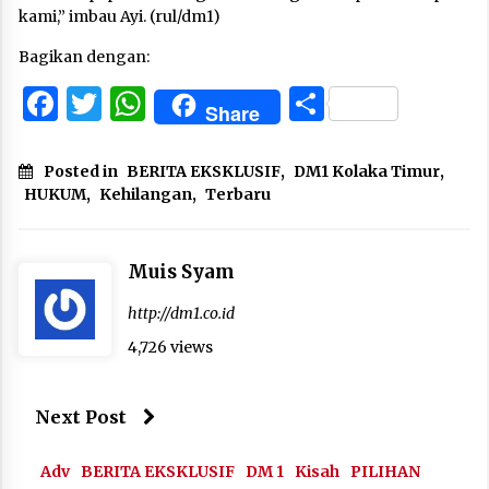
kami,” imbau Ayi. (rul/dm1)
Bagikan dengan:
Facebook
Twitter
WhatsApp
Share
Share
Posted in
BERITA EKSKLUSIF
,
DM1 Kolaka Timur
,
HUKUM
,
Kehilangan
,
Terbaru
Muis Syam
http://dm1.co.id
4,726 views
Next Post
Adv
BERITA EKSKLUSIF
DM 1
Kisah
PILIHAN