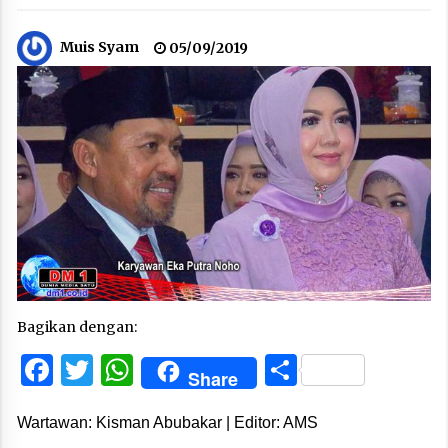
Muis Syam
05/09/2019
Bagikan dengan:
Facebook
Twitter
WhatsApp
Share
Share
Wartawan: Kisman Abubakar | Editor: AMS