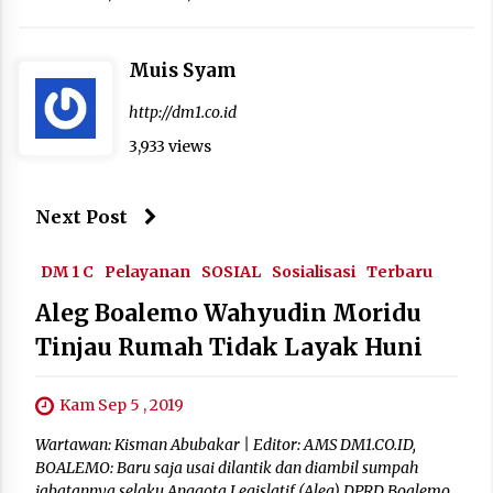
Muis Syam
http://dm1.co.id
3,933 views
Next Post
DM 1 C
Pelayanan
SOSIAL
Sosialisasi
Terbaru
Aleg Boalemo Wahyudin Moridu
Tinjau Rumah Tidak Layak Huni
Kam Sep 5 , 2019
Wartawan: Kisman Abubakar | Editor: AMS DM1.CO.ID,
BOALEMO: Baru saja usai dilantik dan diambil sumpah
jabatannya selaku Anggota Legislatif (Aleg) DPRD Boalemo