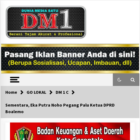
Skip
to
content
DM1
Home
GO LOKAL
DM 1 C
Sementara, Eka Putra Noho Pegang Palu Ketua DPRD
Boalemo