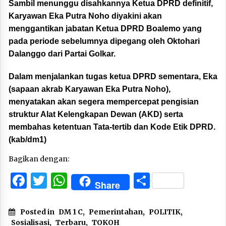
Sambil menunggu disahkannya Ketua DPRD definitif,
Karyawan Eka Putra Noho diyakini akan
menggantikan jabatan Ketua DPRD Boalemo yang
pada periode sebelumnya dipegang oleh Oktohari
Dalanggo dari Partai Golkar.
Dalam menjalankan tugas ketua DPRD sementara, Eka
(sapaan akrab Karyawan Eka Putra Noho),
menyatakan akan segera mempercepat pengisian
struktur Alat Kelengkapan Dewan (AKD) serta
membahas ketentuan Tata-tertib dan Kode Etik DPRD.
(kab/dm1)
Bagikan dengan:
Facebook
Twitter
WhatsApp
Share
Share
Posted in
DM 1 C
,
Pemerintahan
,
POLITIK
,
Sosialisasi
,
Terbaru
,
TOKOH