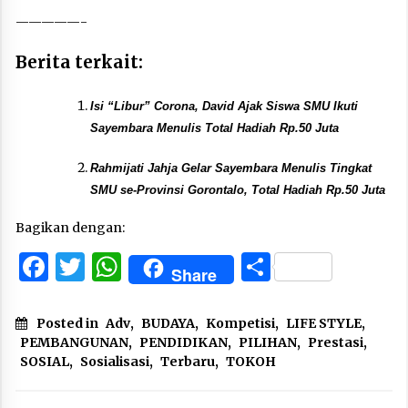
—————-
Berita terkait:
Isi “Libur” Corona, David Ajak Siswa SMU Ikuti
Sayembara Menulis Total Hadiah Rp.50 Juta
Rahmijati Jahja Gelar Sayembara Menulis Tingkat
SMU se-Provinsi Gorontalo, Total Hadiah Rp.50 Juta
Bagikan dengan:
Facebook
Twitter
WhatsApp
Share
Share
Posted in
Adv
,
BUDAYA
,
Kompetisi
,
LIFE STYLE
,
PEMBANGUNAN
,
PENDIDIKAN
,
PILIHAN
,
Prestasi
,
SOSIAL
,
Sosialisasi
,
Terbaru
,
TOKOH