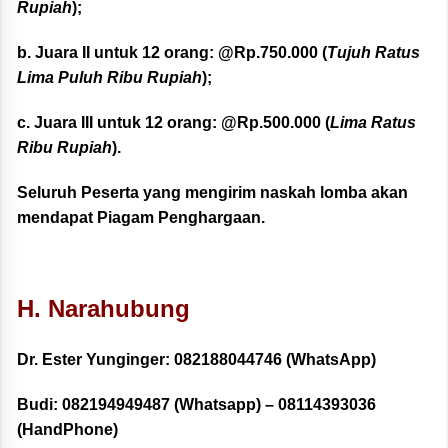
Rupiah
);
b. Juara II untuk 12 orang: @Rp.750.000
(
Tujuh Ratus
Lima Puluh Ribu Rupiah
);
c. Juara III untuk 12 orang: @Rp.500.000
(
Lima Ratus
Ribu Rupiah
).
Seluruh Peserta yang mengirim naskah lomba akan
mendapat Piagam Penghargaan.
H. Narahubung
Dr. Ester Yunginger:
082188044746
(WhatsApp)
Budi:
082194949487
(Whatsapp) –
08114393036
(HandPhone)