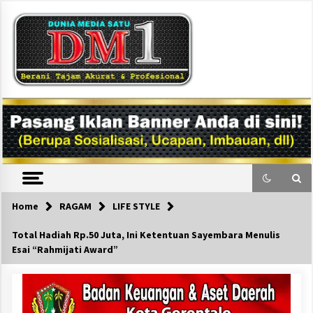
Skip
to
content
DM1
Home
RAGAM
LIFE STYLE
Total Hadiah Rp.50 Juta, Ini Ketentuan Sayembara Menulis
Esai “Rahmijati Award”