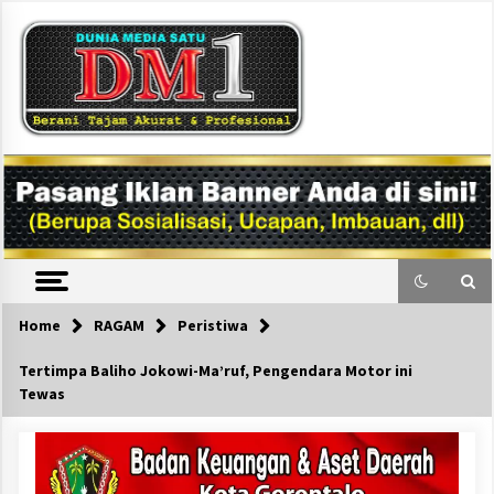
Skip
to
content
DM1
Home
RAGAM
Peristiwa
Tertimpa Baliho Jokowi-Ma’ruf, Pengendara Motor ini
Tewas