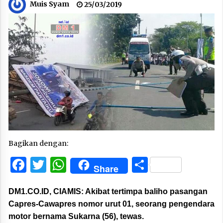
Muis Syam
25/03/2019
Bagikan dengan:
Facebook
Twitter
WhatsApp
Share
Share
DM1.CO.ID, CIAMIS:
Akibat tertimpa baliho pasangan
Capres-Cawapres nomor urut 01, seorang pengendara
motor bernama Sukarna (56), tewas.