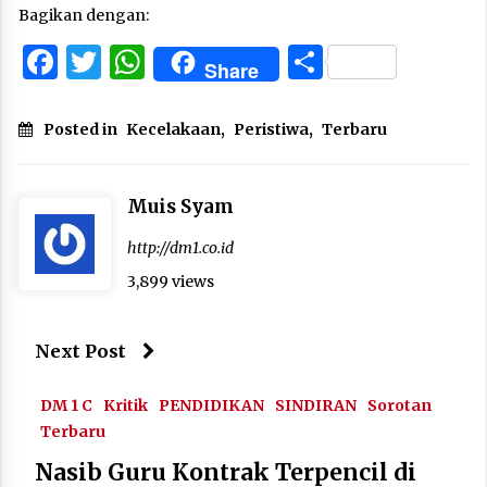
Bagikan dengan:
Facebook
Twitter
WhatsApp
Share
Share
Posted in
Kecelakaan
,
Peristiwa
,
Terbaru
Muis Syam
http://dm1.co.id
3,899 views
Next Post
DM 1 C
Kritik
PENDIDIKAN
SINDIRAN
Sorotan
Terbaru
Nasib Guru Kontrak Terpencil di