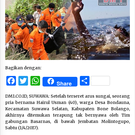
Bagikan dengan:
Facebook
Twitter
WhatsApp
Share
Share
DM1.CO.ID, SUWAWA: Setelah terseret arus sungai, seorang
pria bernama Hairul Usman (40), warga Desa Bondauna,
Kecamatan Suwawa Selatan, Kabupaten Bone Bolango,
akhirnya ditemukan terapung tak bernyawa oleh Tim
gabungan Basarnas, di bawah Jembatan Molintogupo,
Sabtu (1/4/2017).