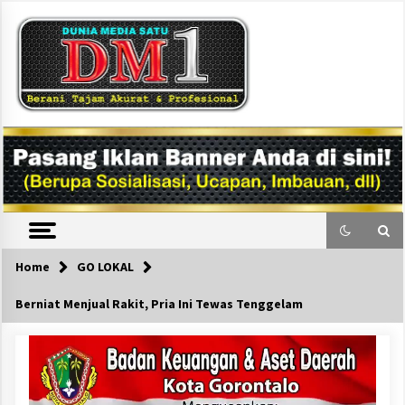
Skip
to
content
DM1
Home
GO LOKAL
Berniat Menjual Rakit, Pria Ini Tewas Tenggelam