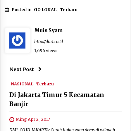
Posted in
GO LOKAL
,
Terbaru
Muis Syam
http://dm1.co.id
1,696 views
Next Post
NASIONAL
Terbaru
Di Jakarta Timur 5 Kecamatan
Banjir
Ming Apr 2 , 2017
DM1. CO.ID, JAKARTA: Curah hujan yang deras di wilayah