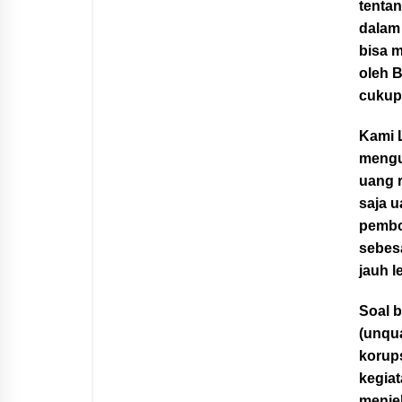
tenta
dalam
bisa 
oleh B
cukup 
Kami 
mengu
uang r
saja 
pembo
sebes
jauh l
Soal 
(unqua
korup
kegiat
menje