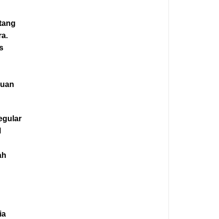
tang
a.
s
juan
egular
l
ah
n
ia