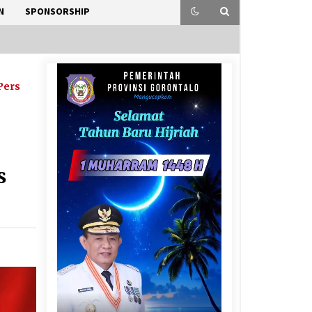
N
SPONSORSHIP
Pers
s