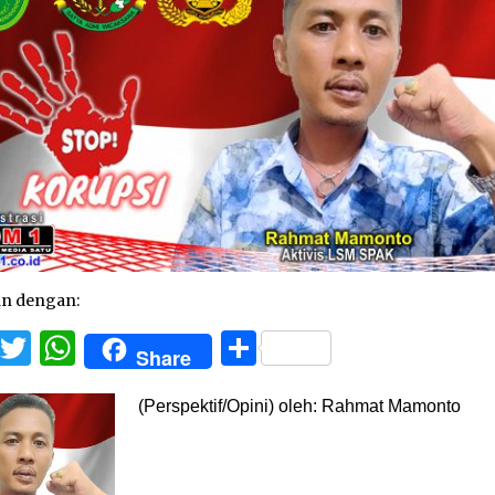
an dengan:
Facebook
Twitter
WhatsApp
Share
Share
(Perspektif/Opini) oleh: Rahmat Mamonto