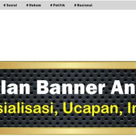
# Sosial
# Hukum
# Politik
# Nasional