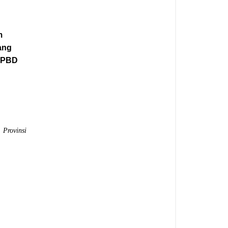
m
ang
 APBD
rovinsi