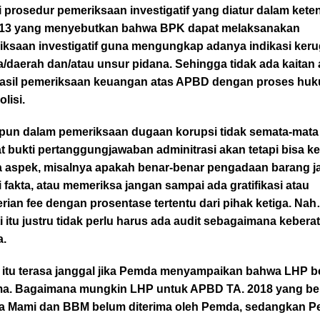
 prosedur pemeriksaan investigatif yang diatur dalam kete
 13 yang menyebutkan bahwa BPK dapat melaksanakan
iksaan investigatif guna mengungkap adanya indikasi keru
/daerah dan/atau unsur pidana. Sehingga tidak ada kaitan 
asil pemeriksaan keuangan atas APBD dengan proses hu
olisi.
i pun dalam pemeriksaan dugaan korupsi tidak semata-mata
t bukti pertanggungjawaban adminitrasi akan tetapi bisa k
 aspek, misalnya apakah benar-benar pengadaan barang j
 fakta, atau memeriksa jangan sampai ada gratifikasi atau
ian fee dengan prosentase tertentu dari pihak ketiga. Nah
i itu justru tidak perlu harus ada audit sebagaimana kebera
.
n itu terasa janggal jika Pemda menyampaikan bahwa LHP 
ima. Bagaimana mungkin LHP untuk APBD TA. 2018 yang ber
ja Mami dan BBM belum diterima oleh Pemda, sedangkan P