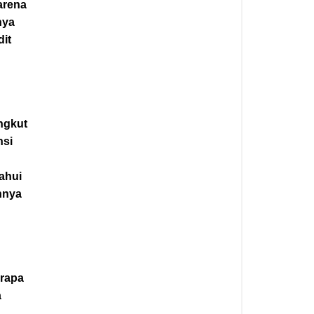
arena
nya
it
g
ngkut
nsi
ahui
hnya
erapa
a