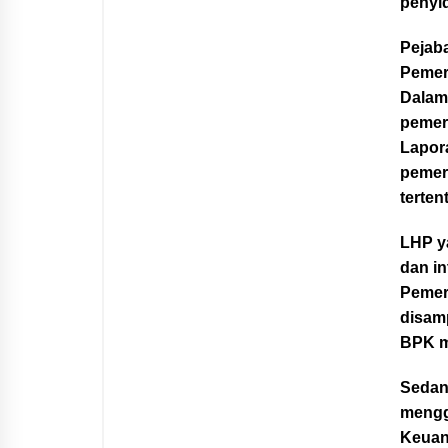
penyi
Pejab
Pemer
Dalam 
pemer
Lapor
pemer
terten
LHP y
dan i
Pemer
disam
BPK m
Sedan
mengg
Keuang