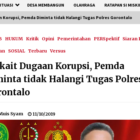
ITUASI
DESA MEMBANGUN
OLAHRAGA
RATAPAN SI MISKI
n Korupsi, Pemda Diminta tidak Halangi Tugas Polres Gorontalo
B
HUKUM
Kritik
Opini
Pemerintahan
PERSpektif
Siaran 
an
SOSIAL
Terbaru
Versus
kait Dugaan Korupsi, Pemda
inta tidak Halangi Tugas Polre
rontalo
Muis Syam
11/10/2019