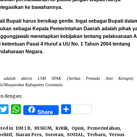
legasikan ke bawahannya.
li Bupati harus bersikap gentle. Ingat sebagai Bupati dala
ukan sebagai Kepala Pemerintahan Daerah adalah pihak y
nggungjawab menetapkan kebijakan tentang pelaksanaan
 ketentuan Pasal 4 Huruf a UU No. 1 Tahun 2004 tentang
ndaharaan Negara.
s adalah aktivis LSM SPAK (Serikat Pemuda Anti Korupsi) P
lo/Masyarakat Kabupaten Gorontalo
an dengan:
Facebook
Twitter
WhatsApp
Share
Share
ted in
DM 1 B
,
HUKUM
,
Kritik
,
Opini
,
Pemerintahan
,
ektif
,
Siaran Pers
,
Sorotan
,
SOSIAL
,
Terbaru
,
Versus