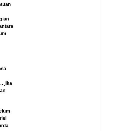
ntuan
gian
antara
kum
e
asa
… jika
tan
belum
isi
erda