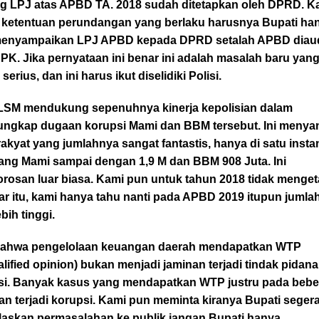
ng LPJ atas APBD TA. 2018 sudah ditetapkan oleh DPRD. K
 ketentuan perundangan yang berlaku harusnya Bupati ha
menyampaikan LPJ APBD kepada DPRD setalah APBD diaud
PK. Jika pernyataan ini benar ini adalah masalah baru yan
serius, dan ini harus ikut diselidiki Polisi.
LSM mendukung sepenuhnya kinerja kepolisian dalam
ngkap dugaan korupsi Mami dan BBM tersebut. Ini menya
akyat yang jumlahnya sangat fantastis, hanya di satu insta
uang Mami sampai dengan 1,9 M dan BBM 908 Juta. Ini
rosan luar biasa. Kami pun untuk tahun 2018 tidak menget
ar itu, kami hanya tahu nanti pada APBD 2019 itupun jumla
ebih tinggi.
bahwa pengelolaan keuangan daerah mendapatkan WTP
lified opinion) bukan menjadi jaminan terjadi tindak pidana
si. Banyak kasus yang mendapatkan WTP justru pada beb
an terjadi korupsi. Kami pun meminta kiranya Bupati seger
laskan permasalahan ke publik jangan Bupati hanya