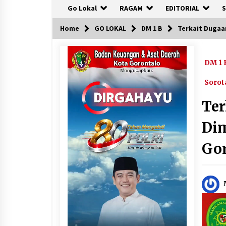
Go Lokal
RAGAM
EDITORIAL
S
Home
GO LOKAL
DM 1 B
Terkait Dugaa
DM 1 
Sorot
Ter
Dim
Go