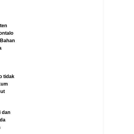
ten
ontalo
 Bahan
a
 tidak
ukum
but
i dan
ada
n