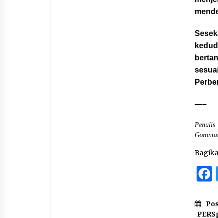
mende
Seseka
kedud
berta
sesuai
Perbe
—–
Penuli
Goronta
Bagik
Pos
PERSp