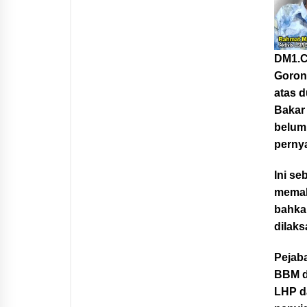
DM1.C
Goront
atas 
Bakar
belum
perny
Ini s
memah
bahka
dilak
Pejab
BBM d
LHP da