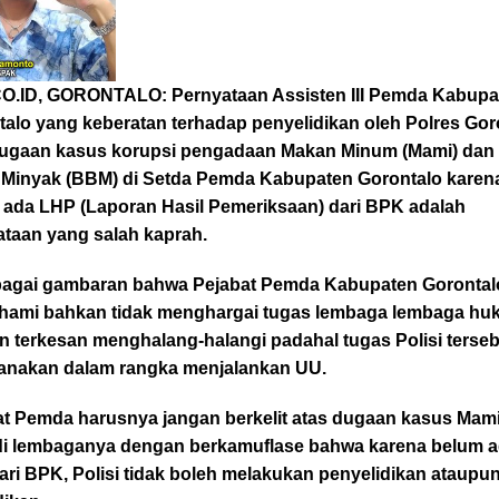
O.ID, GORONTALO:
Pernyataan Assisten III Pemda Kabupa
alo yang keberatan terhadap penyelidikan oleh Polres Gor
dugaan kasus korupsi pengadaan Makan Minum (Mami) dan
 Minyak (BBM) di Setda Pemda Kabupaten Gorontalo karen
 ada LHP (Laporan Hasil Pemeriksaan) dari BPK adalah
ataan yang salah kaprah.
ebagai gambaran bahwa Pejabat Pemda Kabupaten Gorontalo
ami bahkan tidak menghargai tugas lembaga lembaga h
n terkesan menghalang-halangi padahal tugas Polisi terse
sanakan dalam rangka menjalankan UU.
at Pemda harusnya jangan berkelit atas dugaan kasus Mam
i lembaganya dengan berkamuflase bahwa karena belum 
ri BPK, Polisi tidak boleh melakukan penyelidikan ataupu