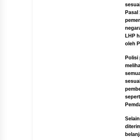
sesuai
Pasal
pemer
negara
LHP h
oleh P
Polis
meliha
semua
sesuai
pember
sepert
Pemda
Selai
diter
belan