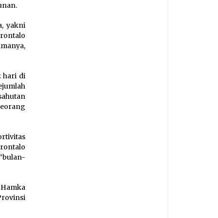
unan.
, yakni
rontalo
amanya,
hari di
ejumlah
sahutan
seorang
tivitas
rontalo
“bulan-
p Hamka
rovinsi