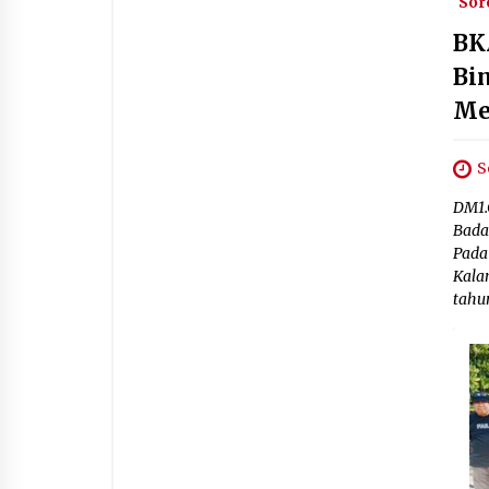
Sor
BK
Bi
Me
S
DM1.
Bada
Pada
Kala
tahun