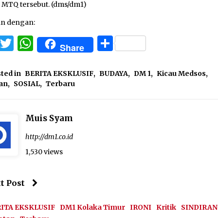
i MTQ tersebut. (dms/dm1)
an dengan:
Facebook
Twitter
WhatsApp
Share
Share
ted in
BERITA EKSKLUSIF
,
BUDAYA
,
DM 1
,
Kicau Medsos
,
an
,
SOSIAL
,
Terbaru
Muis Syam
http://dm1.co.id
1,530 views
t Post
ITA EKSKLUSIF
DM1 Kolaka Timur
IRONI
Kritik
SINDIRAN