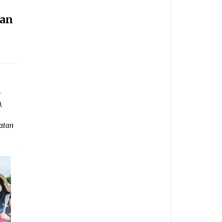
kan
r
.
atan