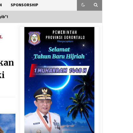
N
SPONSORSHIP
ib”!
L
kan
ki