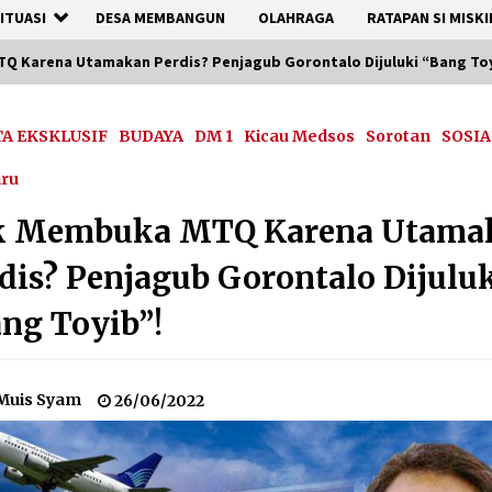
ITUASI
DESA MEMBANGUN
OLAHRAGA
RATAPAN SI MISKI
 Karena Utamakan Perdis? Penjagub Gorontalo Dijuluki “Bang Toy
TA EKSKLUSIF
BUDAYA
DM 1
Kicau Medsos
Sorotan
SOSIA
aru
k Membuka MTQ Karena Utama
dis? Penjagub Gorontalo Dijulu
ng Toyib”!
Muis Syam
26/06/2022