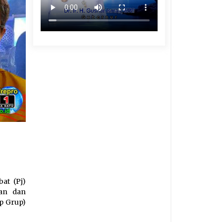
at (Pj)
kan dan
p Grup)