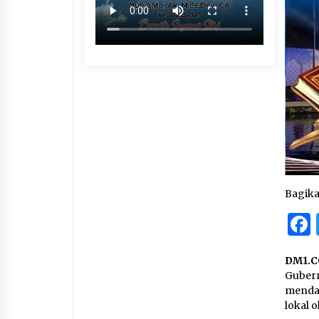
Bagik
DM1.C
Guber
mendad
lokal 