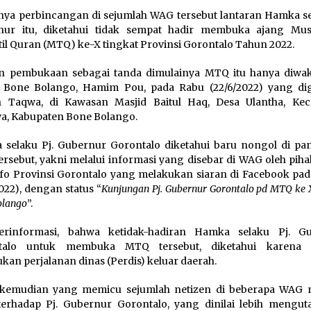
ya perbincangan di sejumlah WAG tersebut lantaran Hamka se
nur itu, diketahui tidak sempat hadir membuka ajang Mu
til Quran (MTQ) ke-X tingkat Provinsi Gorontalo Tahun 2022.
 pembukaan sebagai tanda dimulainya MTQ itu hanya diwaki
 Bone Bolango, Hamim Pou, pada Rabu (22/6/2022) yang dig
 Taqwa, di Kawasan Masjid Baitul Haq, Desa Ulantha, Ke
, Kabupaten Bone Bolango.
selaku Pj. Gubernur Gorontalo diketahui baru nongol di p
rsebut, yakni melalui informasi yang disebar di WAG oleh piha
o Provinsi Gorontalo yang melakukan siaran di Facebook pad
2022), dengan status “
Kunjungan Pj. Gubernur Gorontalo pd MTQ ke X
olango
”.
erinformasi, bahwa ketidak-hadiran Hamka selaku Pj. G
talo untuk membuka MTQ tersebut, diketahui karena 
kan perjalanan dinas (Perdis) keluar daerah.
h kemudian yang memicu sejumlah netizen di beberapa WAG 
terhadap Pj. Gubernur Gorontalo, yang dinilai lebih mengu