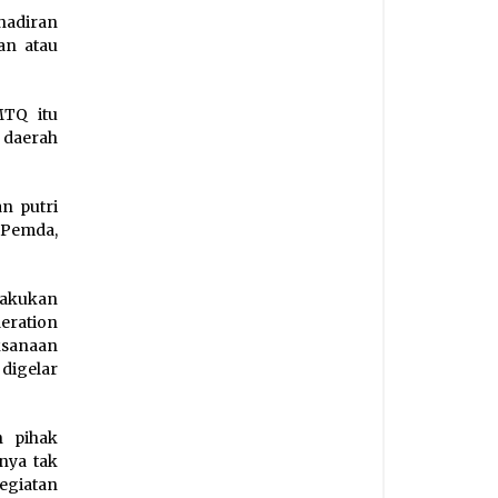
hadiran
an atau
TQ itu
 daerah
n putri
 Pemda,
lakukan
eration
aksanaan
digelar
h pihak
nya tak
egiatan