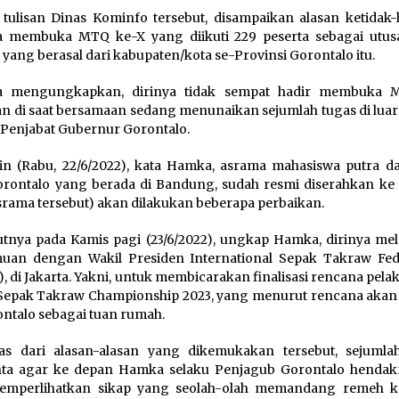
tulisan Dinas Kominfo tersebut, disampaikan alasan ketidak-
 membuka MTQ ke-X yang diikuti 229 peserta sebagai utus
h yang berasal dari kabupaten/kota se-Provinsi Gorontalo itu.
 mengungkapkan, dirinya tidak sempat hadir membuka M
an di saat bersamaan sedang menunaikan sejumlah tugas di luar
 Penjabat Gubernur Gorontalo.
n (Rabu, 22/6/2022), kata Hamka, asrama mahasiswa putra da
orontalo yang berada di Bandung, sudah resmi diserahkan ke
srama tersebut) akan dilakukan beberapa perbaikan.
utnya pada Kamis pagi (23/6/2022), ungkap Hamka, dirinya me
uan dengan Wakil Presiden International Sepak Takraw Fed
), di Jakarta. Yakni, untuk membicarakan finalisasi rencana pel
Sepak Takraw Championship 2023, yang menurut rencana akan 
ontalo sebagai tuan rumah.
as dari alasan-alasan yang dikemukakan tersebut, sejumla
ta agar ke depan Hamka selaku Penjagub Gorontalo hendak
memperlihatkan sikap yang seolah-olah memandang remeh k