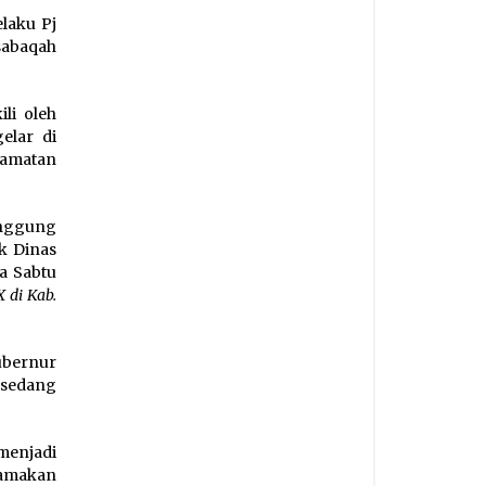
laku Pj
sabaqah
li oleh
elar di
camatan
anggung
k Dinas
a Sabtu
 di Kab.
ubernur
sedang
menjadi
tamakan