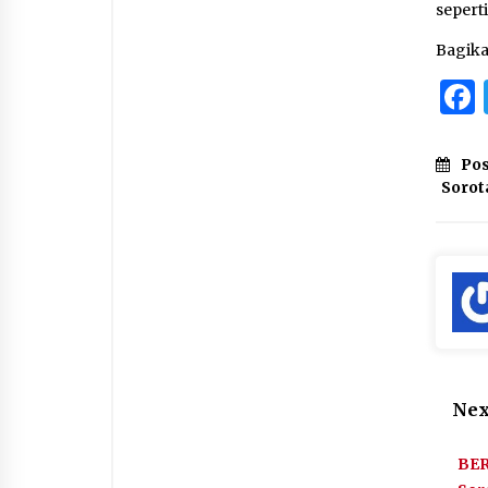
sepert
Bagik
Pos
Sorot
Nex
BER