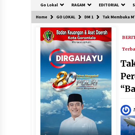
Go Lokal
RAGAM
EDITORIAL
S
Home
GO LOKAL
DM 1
Tak Membuka MTQ
BERI
Terb
Ta
Per
“Ba