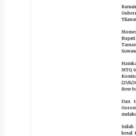
Ramain
Guber
Tilawa
Momen
Bupati
Taman
Suwawa
Hamka 
MTQ te
Kominf
(25/6/
Bone b
Dan t
Goron
melaku
Inila
kesal 