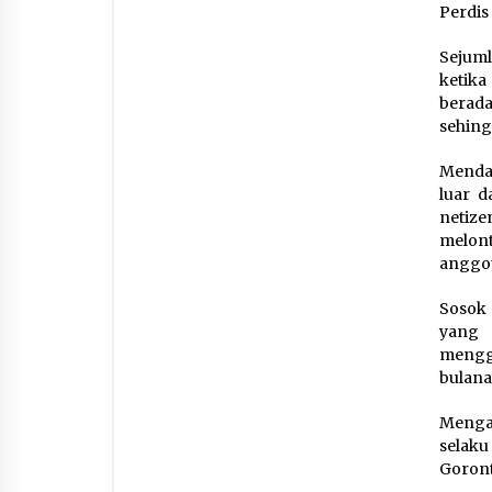
Perdis
Sejuml
ketik
berada
sehing
Mendap
luar d
netiz
melon
anggot
Sosok 
yang 
mengga
bulana
Mengan
selaku
Goront