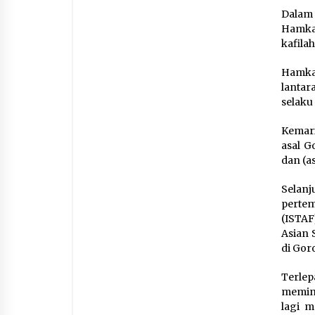
Dalam 
Hamka
kafila
Hamka
lantar
selaku
Kemari
asal G
dan (a
Selanj
pertem
(ISTAF
Asian 
di Gor
Terlep
memin
lagi 