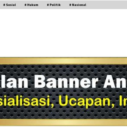
# Sosial
# Hukum
# Politik
# Nasional