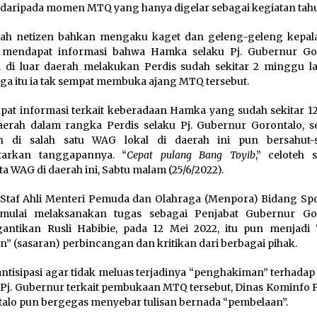
 daripada momen MTQ yang hanya digelar sebagai kegiatan tah
ah netizen bahkan mengaku kaget dan geleng-geleng kepala
a mendapat informasi bahwa Hamka selaku Pj. Gubernur Go
 di luar daerah melakukan Perdis sudah sekitar 2 minggu l
ga itu ia tak sempat membuka ajang MTQ tersebut.
at informasi terkait keberadaan Hamka yang sudah sekitar 12 
aerah dalam rangka Perdis selaku Pj. Gubernur Gorontalo, s
en di salah satu WAG lokal di daerah ini pun bersahut-
tarkan tanggapannya. “
Cepat pulang Bang Toyib
,” celoteh 
a WAG di daerah ini, Sabtu malam (25/6/2022).
Staf Ahli Menteri Pemuda dan Olahraga (Menpora) Bidang Spor
mulai melaksanakan tugas sebagai Penjabat Gubernur Go
ntikan Rusli Habibie, pada 12 Mei 2022, itu pun menjadi 
n” (sasaran) perbincangan dan kritikan dari berbagai pihak.
tisipasi agar tidak meluas terjadinya “penghakiman” terhada
 Pj. Gubernur terkait pembukaan MTQ tersebut, Dinas Kominfo P
alo pun bergegas menyebar tulisan bernada “pembelaan”.