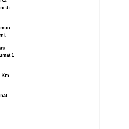
sika
ni di
namun
mi.
aru
Jumat 1
5 Km
nat