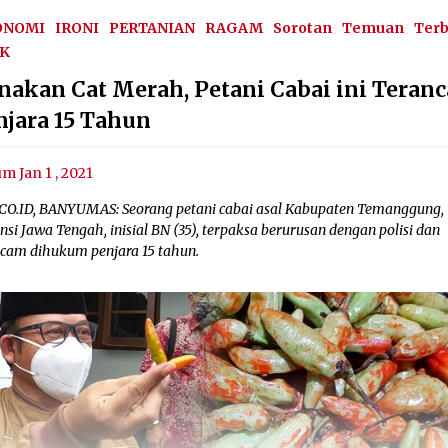
ONOMI
IRONI
PERTANIAN
RAGAM
Sorotan
Temuan
Ter
IK
nakan Cat Merah, Petani Cabai ini Teran
njara 15 Tahun
um Jan 1 , 2021
CO.ID, BANYUMAS: Seorang petani cabai asal Kabupaten Temanggung,
nsi Jawa Tengah, inisial BN (35), terpaksa berurusan dengan polisi dan
ncam dihukum penjara 15 tahun.