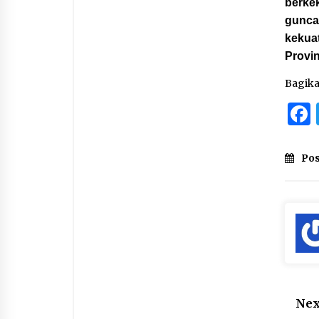
berkek
gunca
kekua
Provin
Bagik
Pos
Nex