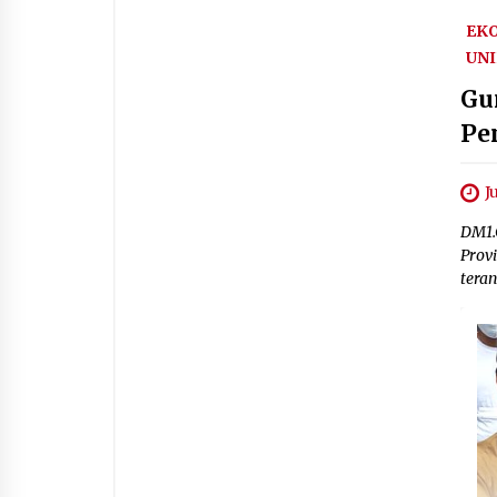
EK
UN
Gu
Pe
J
DM1.
Provi
tera