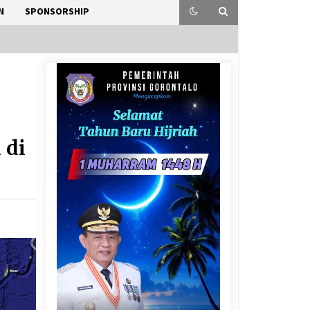
N
SPONSORSHIP
 di