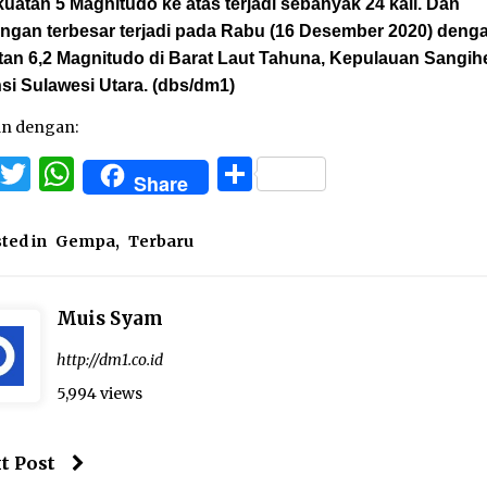
uatan 5 Magnitudo ke atas terjadi sebanyak 24 kali. Dan
ngan terbesar terjadi pada Rabu (16 Desember 2020) deng
tan 6,2 Magnitudo di Barat Laut Tahuna, Kepulauan Sangih
si Sulawesi Utara. (dbs/dm1)
an dengan:
Facebook
Twitter
WhatsApp
Share
Share
ted in
Gempa
,
Terbaru
Muis Syam
http://dm1.co.id
5,994 views
t Post