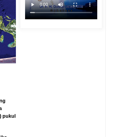
ung
a
) pukul