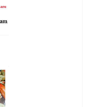
baru
cam