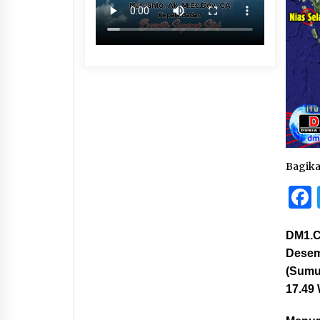
Bagik
DM1.C
Desem
(Sumu
17.49