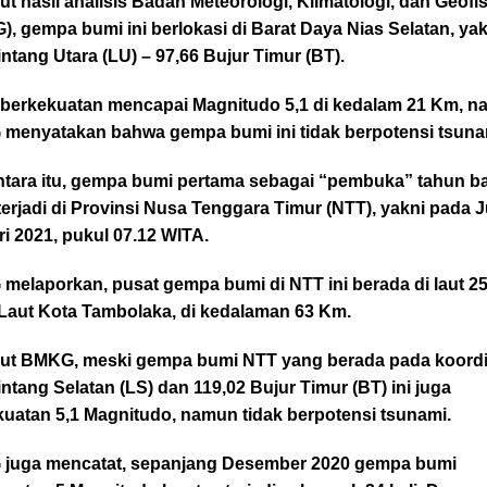
t hasil analisis Badan Meteorologi, Klimatologi, dan Geofi
, gempa bumi ini berlokasi di Barat Daya Nias Selatan, yak
intang Utara (LU) – 97,66 Bujur Timur (BT).
 berkekuatan mencapai Magnitudo 5,1 di kedalam 21 Km, 
menyatakan bahwa gempa bumi ini tidak berpotensi tsuna
tara itu, gempa bumi pertama sebagai “pembuka” tahun b
terjadi di Provinsi Nusa Tenggara Timur (NTT), yakni pada 
i 2021, pukul 07.12 WITA.
melaporkan, pusat gempa bumi di NTT ini berada di laut 2
 Laut Kota Tambolaka, di kedalaman 63 Km.
ut BMKG, meski gempa bumi NTT yang berada pada koordi
intang Selatan (LS) dan 119,02 Bujur Timur (BT) ini juga
kuatan 5,1 Magnitudo, namun tidak berpotensi tsunami.
juga mencatat, sepanjang Desember 2020 gempa bumi