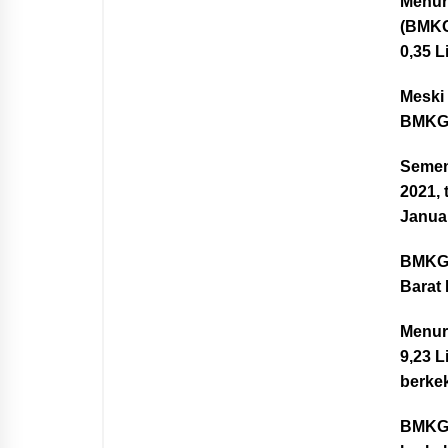
Menuru
(BMKG)
0,35 L
Meski
BMKG 
Semen
2021, 
Januar
BMKG 
Barat
Menur
9,23 L
berke
BMKG 