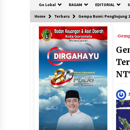
Go Lokal
RAGAM
EDITORIAL
S
Home
Terbaru
Gempa Bumi: Penghujung 202
Gem
Ge
Ter
NT