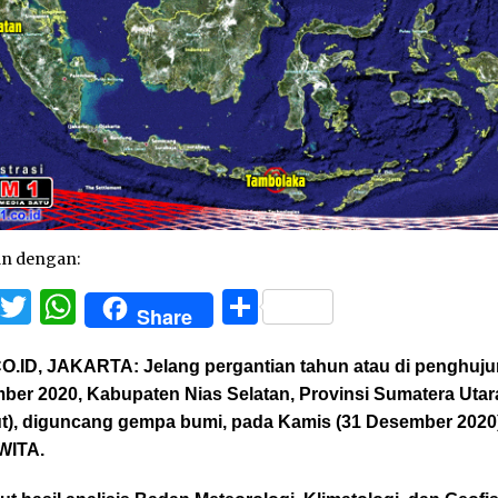
an dengan:
Facebook
Twitter
WhatsApp
Share
Share
O.ID, JAKARTA:
Jelang pergantian tahun atau di penghuj
ber 2020, Kabupaten Nias Selatan, Provinsi Sumatera Utar
t), diguncang gempa bumi, pada Kamis (31 Desember 2020
 WITA.