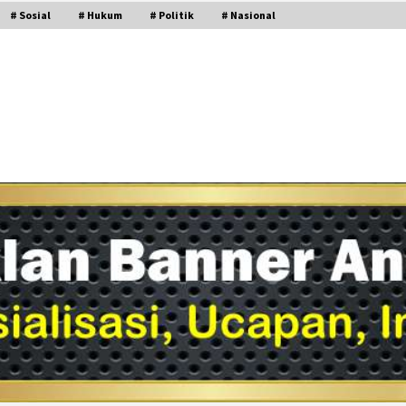
# Sosial
# Hukum
# Politik
# Nasional