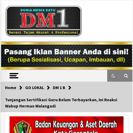
Skip
to
content
DM1
Home
GO LOKAL
DM 1 B
Tunjangan Sertifikasi Guru Belum Terbayarkan, Ini Reaksi
Wabup Herman Walangadi