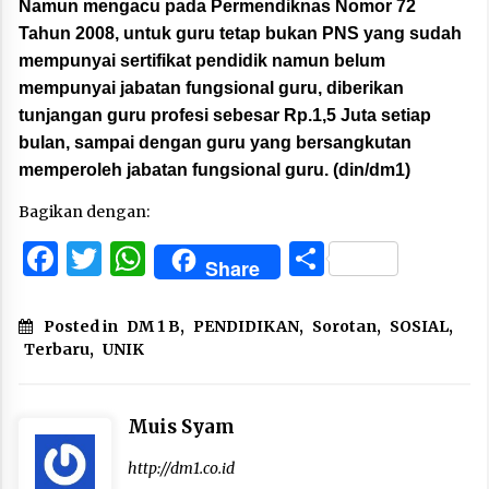
Namun mengacu pada Permendiknas Nomor 72
Tahun 2008, untuk guru tetap bukan PNS yang sudah
mempunyai sertifikat pendidik namun belum
mempunyai jabatan fungsional guru, diberikan
tunjangan guru profesi sebesar Rp.1,5 Juta setiap
bulan, sampai dengan guru yang bersangkutan
memperoleh jabatan fungsional guru. (din/dm1)
Bagikan dengan:
Facebook
Twitter
WhatsApp
Share
Share
Posted in
DM 1 B
,
PENDIDIKAN
,
Sorotan
,
SOSIAL
,
Terbaru
,
UNIK
Muis Syam
http://dm1.co.id