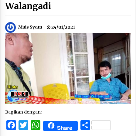
Walangadi
Muis Syam
24/01/2021
Bagikan dengan:
Facebook
Twitter
WhatsApp
Share
Share