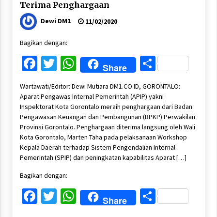
Terima Penghargaan
Dewi DM1
11/02/2020
Bagikan dengan:
Facebook
Twitter
WhatsApp
Share
Share
Wartawati/Editor: Dewi Mutiara DM1.CO.ID, GORONTALO:
Aparat Pengawas Internal Pemerintah (APIP) yakni
Inspektorat Kota Gorontalo meraih penghargaan dari Badan
Pengawasan Keuangan dan Pembangunan (BPKP) Perwakilan
Provinsi Gorontalo. Penghargaan diterima langsung oleh Wali
Kota Gorontalo, Marten Taha pada pelaksanaan Workshop
Kepala Daerah terhadap Sistem Pengendalian Internal
Pemerintah (SPIP) dan peningkatan kapabilitas Aparat […]
Bagikan dengan:
Facebook
Twitter
WhatsApp
Share
Share