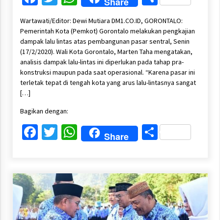
Share
Wartawati/Editor: Dewi Mutiara DM1.CO.ID, GORONTALO:
Pemerintah Kota (Pemkot) Gorontalo melakukan pengkajian
dampak lalu lintas atas pembangunan pasar sentral, Senin
(17/2/2020). Wali Kota Gorontalo, Marten Taha mengatakan,
analisis dampak lalu-lintas ini diperlukan pada tahap pra-
konstruksi maupun pada saat operasional. “Karena pasar ini
terletak tepat di tengah kota yang arus lalu-lintasnya sangat
[…]
Bagikan dengan:
Facebook
Twitter
WhatsApp
Share
Share