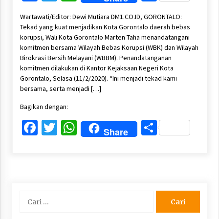
Wartawati/Editor: Dewi Mutiara DM1.CO.ID, GORONTALO:
Tekad yang kuat menjadikan Kota Gorontalo daerah bebas
korupsi, Wali Kota Gorontalo Marten Taha menandatangani
komitmen bersama Wilayah Bebas Korupsi (WBK) dan Wilayah
Birokrasi Bersih Melayani (WBBM). Penandatanganan
komitmen dilakukan di Kantor Kejaksaan Negeri Kota
Gorontalo, Selasa (11/2/2020). “Ini menjadi tekad kami
bersama, serta menjadi […]
Bagikan dengan:
Facebook
Twitter
WhatsApp
Share
Share
Cari
untuk: