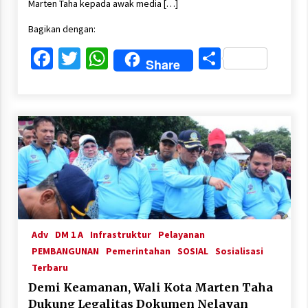
Marten Taha kepada awak media […]
Bagikan dengan:
Facebook
Twitter
WhatsApp
Share
Share
Adv
DM 1 A
Infrastruktur
Pelayanan
PEMBANGUNAN
Pemerintahan
SOSIAL
Sosialisasi
Terbaru
Demi Keamanan, Wali Kota Marten Taha
Dukung Legalitas Dokumen Nelayan