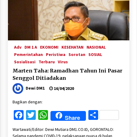
Adv
DM 1 A
EKONOMI
KESEHATAN
NASIONAL
Pemerintahan
Peristiwa
Sorotan
SOSIAL
Sosialisasi
Terbaru
Virus
Marten Taha: Ramadhan Tahun Ini Pasar
Senggol Ditiadakan
Dewi DM1
16/04/2020
Bagikan dengan:
Facebook
Twitter
WhatsApp
Share
Share
Wartawati/Editor: Dewi Mutiara DM1.CO.ID, GORONTALO:
Selama pandemi COVID-19, pelaksanaan puasa di bulan