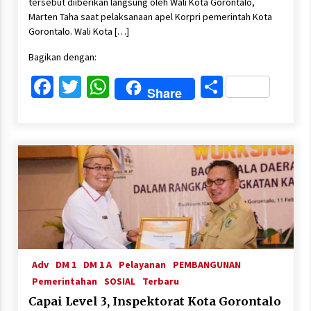
tersebut diiberikan langsung oleh Wali Kota Gorontalo,
Marten Taha saat pelaksanaan apel Korpri pemerintah Kota
Gorontalo. Wali Kota […]
Bagikan dengan:
Facebook
Twitter
WhatsApp
Share
Share
Adv
DM 1
DM 1 A
Pelayanan
PEMBANGUNAN
Pemerintahan
SOSIAL
Terbaru
Capai Level 3, Inspektorat Kota Gorontalo