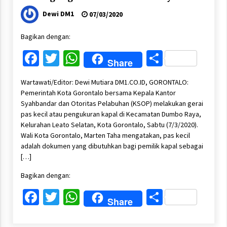
Dewi DM1
07/03/2020
Bagikan dengan:
Facebook
Twitter
WhatsApp
Share
Share
Wartawati/Editor: Dewi Mutiara DM1.CO.ID, GORONTALO:
Pemerintah Kota Gorontalo bersama Kepala Kantor
Syahbandar dan Otoritas Pelabuhan (KSOP) melakukan gerai
pas kecil atau pengukuran kapal di Kecamatan Dumbo Raya,
Kelurahan Leato Selatan, Kota Gorontalo, Sabtu (7/3/2020).
Wali Kota Gorontalo, Marten Taha mengatakan, pas kecil
adalah dokumen yang dibutuhkan bagi pemilik kapal sebagai
[…]
Bagikan dengan:
Facebook
Twitter
WhatsApp
Share
Share