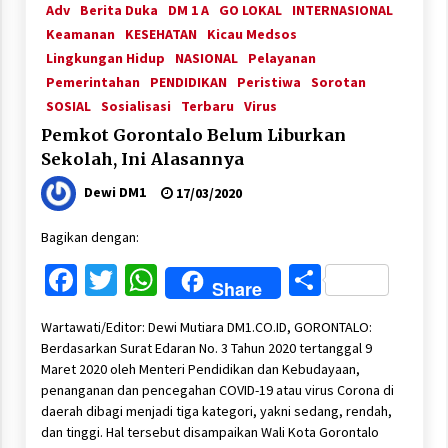
Adv
Berita Duka
DM 1 A
GO LOKAL
INTERNASIONAL
Keamanan
KESEHATAN
Kicau Medsos
Lingkungan Hidup
NASIONAL
Pelayanan
Pemerintahan
PENDIDIKAN
Peristiwa
Sorotan
SOSIAL
Sosialisasi
Terbaru
Virus
Pemkot Gorontalo Belum Liburkan
Sekolah, Ini Alasannya
Dewi DM1
17/03/2020
Bagikan dengan:
Facebook
Twitter
WhatsApp
Share
Share
Wartawati/Editor: Dewi Mutiara DM1.CO.ID, GORONTALO:
Berdasarkan Surat Edaran No. 3 Tahun 2020 tertanggal 9
Maret 2020 oleh Menteri Pendidikan dan Kebudayaan,
penanganan dan pencegahan COVID-19 atau virus Corona di
daerah dibagi menjadi tiga kategori, yakni sedang, rendah,
dan tinggi. Hal tersebut disampaikan Wali Kota Gorontalo