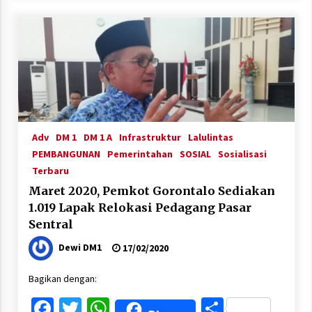
Adv
DM 1
DM 1 A
Infrastruktur
Lalulintas
PEMBANGUNAN
Pemerintahan
SOSIAL
Sosialisasi
Terbaru
Maret 2020, Pemkot Gorontalo Sediakan
1.019 Lapak Relokasi Pedagang Pasar
Sentral
Dewi DM1
17/02/2020
Bagikan dengan:
Facebook
Twitter
WhatsApp
Share