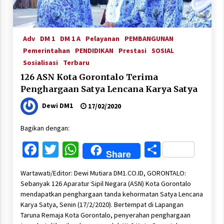
Adv
DM 1
DM 1 A
Pelayanan
PEMBANGUNAN
Pemerintahan
PENDIDIKAN
Prestasi
SOSIAL
Sosialisasi
Terbaru
126 ASN Kota Gorontalo Terima
Penghargaan Satya Lencana Karya Satya
Dewi DM1
17/02/2020
Bagikan dengan:
Facebook
Twitter
WhatsApp
Share
Share
Wartawati/Editor: Dewi Mutiara DM1.CO.ID, GORONTALO:
Sebanyak 126 Aparatur Sipil Negara (ASN) Kota Gorontalo
mendapatkan penghargaan tanda kehormatan Satya Lencana
Karya Satya, Senin (17/2/2020). Bertempat di Lapangan
Taruna Remaja Kota Gorontalo, penyerahan penghargaan