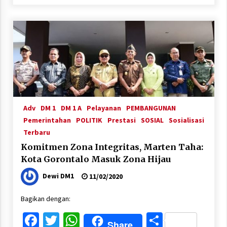
Adv
DM 1
DM 1 A
Pelayanan
PEMBANGUNAN
Pemerintahan
POLITIK
Prestasi
SOSIAL
Sosialisasi
Terbaru
Komitmen Zona Integritas, Marten Taha:
Kota Gorontalo Masuk Zona Hijau
Dewi DM1
11/02/2020
Bagikan dengan:
Facebook
Twitter
WhatsApp
Share
Share