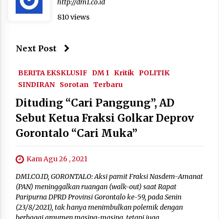
http://dm1.co.id
810 views
Next Post
BERITA EKSKLUSIF
DM 1
Kritik
POLITIK
SINDIRAN
Sorotan
Terbaru
Dituding “Cari Panggung”, AD
Sebut Ketua Fraksi Golkar Deprov
Gorontalo “Cari Muka”
Kam Agu 26 , 2021
DM1.CO.ID, GORONTALO: Aksi pamit Fraksi Nasdem-Amanat
(PAN) meninggalkan ruangan (walk-out) saat Rapat
Paripurna DPRD Provinsi Gorontalo ke-59, pada Senin
(23/8/2021), tak hanya menimbulkan polemik dengan
berbagai argumen masing-masing, tetapi juga