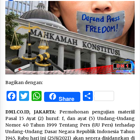
Bagikan dengan:
Facebook
Twitter
WhatsApp
Share
Share
DM1.CO.ID, JAKARTA:
Permohonan pengujian materiil
Pasal 15 Ayat (2) huruf: f, dan ayat (5) Undang-Undang
Nomor 40 Tahun 1999 Tentang Pers (UU Pers) terhadap
Undang-Undang Dasar Negara Republik Indonesia Tahun
1945, Rabu hari ini (25/8/2021) akan segera disidangkan di