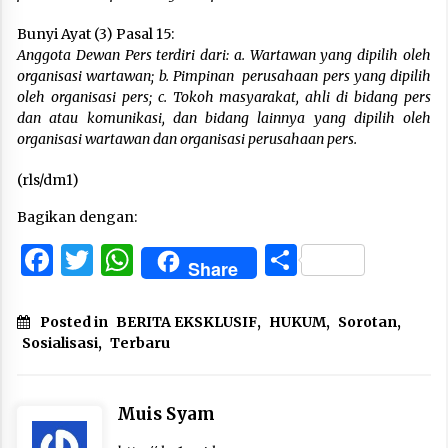
Bunyi Ayat (3) Pasal 15:
Anggota Dewan Pers terdiri dari: a. Wartawan yang dipilih oleh
organisasi wartawan; b. Pimpinan perusahaan pers yang dipilih
oleh organisasi pers; c. Tokoh masyarakat, ahli di bidang pers
dan atau komunikasi, dan bidang lainnya yang dipilih oleh
organisasi wartawan dan organisasi perusahaan pers.
(rls/dm1)
Bagikan dengan:
Facebook
Twitter
WhatsApp
Share
Share
Posted in
BERITA EKSKLUSIF
,
HUKUM
,
Sorotan
,
Sosialisasi
,
Terbaru
Muis Syam