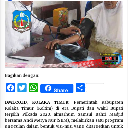
Bagikan dengan:
Facebook
Twitter
WhatsApp
Share
Share
DM1.CO.ID, KOLAKA TIMUR:
Pemerintah Kabupaten
Kolaka Timur (Koltim) di era Bupati dan wakil Bupati
terpilih Pilkada 2020, almarhum Samsul Bahri Madjid
bersama Andi Merya Nur (SBM), melahirkan satu program
unggulan dalam bentuk visi-misi yang ditargetkan untuk