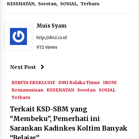
KESEHATAN
,
Sorotan
,
SOSIAL
,
Terbaru
Muis Syam
http://dm1.co.id
972 views
Next Post
BERITA EKSKLUSIF
DM1 Kolaka Timur
IRONI
Kemanusiaan
KESEHATAN
Sorotan
SOSIAL
Terbaru
Terkait KSD-SBM yang
“Membeku”, Pemerhati ini
Sarankan Kadinkes Koltim Banyak
“Belajar”