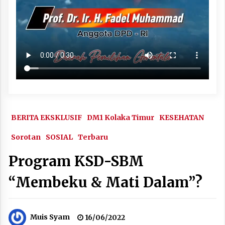
BERITA EKSKLUSIF
DM1 Kolaka Timur
KESEHATAN
Sorotan
SOSIAL
Terbaru
Program KSD-SBM
“Membeku & Mati Dalam”?
Muis Syam
16/06/2022