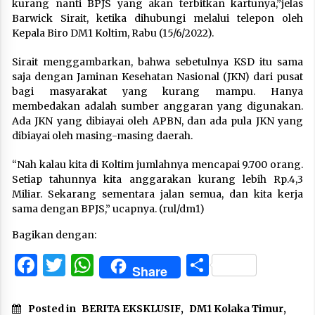
kurang nanti BPJS yang akan terbitkan kartunya,”jelas
Barwick Sirait, ketika dihubungi melalui telepon oleh
Kepala Biro DM1 Koltim, Rabu (15/6/2022).
Sirait menggambarkan, bahwa sebetulnya KSD itu sama
saja dengan Jaminan Kesehatan Nasional (JKN) dari pusat
bagi masyarakat yang kurang mampu. Hanya
membedakan adalah sumber anggaran yang digunakan.
Ada JKN yang dibiayai oleh APBN, dan ada pula JKN yang
dibiayai oleh masing-masing daerah.
“Nah kalau kita di Koltim jumlahnya mencapai 9.700 orang.
Setiap tahunnya kita anggarakan kurang lebih Rp.4,3
Miliar. Sekarang sementara jalan semua, dan kita kerja
sama dengan BPJS,” ucapnya. (rul/dm1)
Bagikan dengan:
Facebook
Twitter
WhatsApp
Share
Share
Posted in
BERITA EKSKLUSIF
,
DM1 Kolaka Timur
,