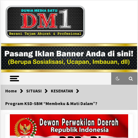
Skip
to
content
DM1
Home
SITUASI
KESEHATAN
Program KSD-SBM “Membeku & Mati Dalam”?