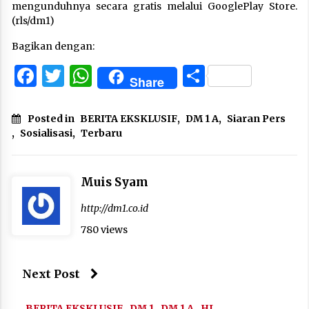
mengunduhnya secara gratis melalui GooglePlay Store.
(rls/dm1)
Bagikan dengan:
Facebook
Twitter
WhatsApp
Share
Share
Posted in
BERITA EKSKLUSIF
,
DM 1 A
,
Siaran Pers
,
Sosialisasi
,
Terbaru
Muis Syam
http://dm1.co.id
780 views
Next Post
BERITA EKSKLUSIF
DM 1
DM 1 A
HL