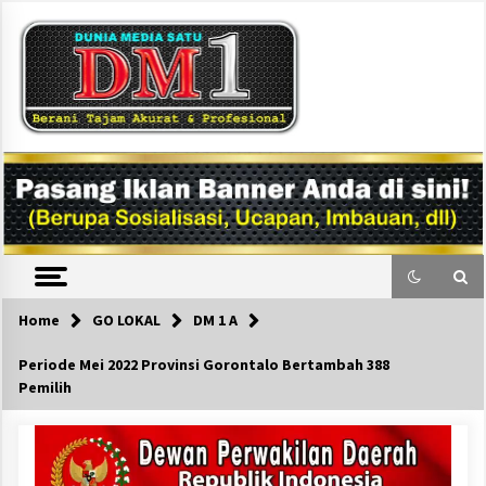
Skip
to
content
DM1
Home
GO LOKAL
DM 1 A
Periode Mei 2022 Provinsi Gorontalo Bertambah 388
Pemilih