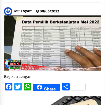
Muis Syam
08/06/2022
Bagikan dengan:
Facebook
Twitter
WhatsApp
Share
Share