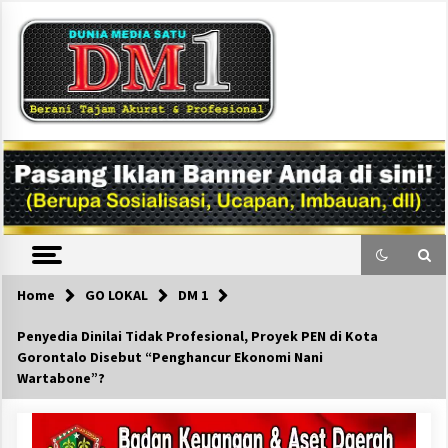
Skip
to
content
DM1
Home
GO LOKAL
DM 1
Penyedia Dinilai Tidak Profesional, Proyek PEN di Kota
Gorontalo Disebut “Penghancur Ekonomi Nani
Wartabone”?