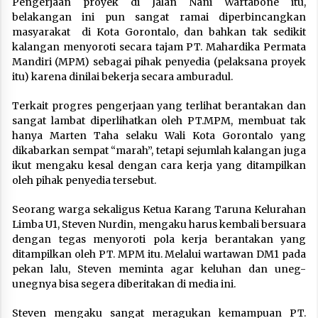
Pengerjaan proyek di Jalan Nani Wartabone itu,
belakangan ini pun sangat ramai diperbincangkan
masyarakat di Kota Gorontalo, dan bahkan tak sedikit
kalangan menyoroti secara tajam PT. Mahardika Permata
Mandiri (MPM) sebagai pihak penyedia (pelaksana proyek
itu) karena dinilai bekerja secara amburadul.
Terkait progres pengerjaan yang terlihat berantakan dan
sangat lambat diperlihatkan oleh PT.MPM, membuat tak
hanya Marten Taha selaku Wali Kota Gorontalo yang
dikabarkan sempat “marah”, tetapi sejumlah kalangan juga
ikut mengaku kesal dengan cara kerja yang ditampilkan
oleh pihak penyedia tersebut.
Seorang warga sekaligus Ketua Karang Taruna Kelurahan
Limba U1, Steven Nurdin, mengaku harus kembali bersuara
dengan tegas menyoroti pola kerja berantakan yang
ditampilkan oleh PT. MPM itu. Melalui wartawan DM1 pada
pekan lalu, Steven meminta agar keluhan dan uneg-
unegnya bisa segera diberitakan di media ini.
Steven mengaku sangat meragukan kemampuan PT.