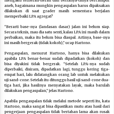
mengaku terheran-heran dan bertanya-tanya bercampur
aneh, bagaimana mungkin pengaspalan harus dipaksakan
dilakukan di saat grader masih sementara berjalan
memperbaiki LPA agregat?
“Berarti base-nya (landasan dasar) jalan ini belum siap.
Secara teknis, mau dia satu senti, kalau LPA ini masih dalam
perbaikan, maka itu belum bisa diaspal. Artinya, base-nya
ini masih bergerak (tidak kokoh),” ucap Hartono.
Pengaspalan, menurut Hartono, hanya bisa dilakukan
apabila LPA benar-benar sudah dipadatkan (kokoh) dan
bisa diyakini tidak bergerak. “Setelah LPA-nya sudah
diperbaiki, disiram, dipadatkan lagi, tunggu kering tiga-
empat hari, lalu didatangkan orang lab untuk melakukan
uji sand-cone. Setelah itu ditunggu hasil uji sand-cone dua-
tiga hari, jika hasilnya menyatakan layak, maka barulah
dilakukan pengaspalan,” jelas Hartono.
Apabila pengaspalan tidak melalui metode seperti itu, kata
Hartono, maka sangat bisa dipastikan mutu atau hasil dari
pengerjaan pengaspalan tidak bertahan lama akan rusak