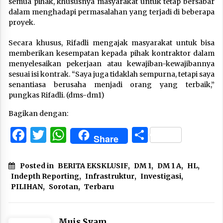
semua pihak, khususnya masyarakat untuk tetap bersabar
dalam menghadapi permasalahan yang terjadi di beberapa
proyek.
Secara khusus, Rifadli mengajak masyarakat untuk bisa
memberikan kesempatan kepada pihak kontraktor dalam
menyelesaikan pekerjaan atau kewajiban-kewajibannya
sesuai isi kontrak. “Saya juga tidaklah sempurna, tetapi saya
senantiasa berusaha menjadi orang yang terbaik,”
pungkas Rifadli. (dms-dm1)
Bagikan dengan:
Facebook
Twitter
WhatsApp
Share
Share
Posted in
BERITA EKSKLUSIF
,
DM 1
,
DM 1 A
,
HL
,
Indepth Reporting
,
Infrastruktur
,
Investigasi
,
PILIHAN
,
Sorotan
,
Terbaru
Muis Syam