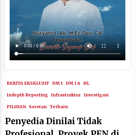
BERITA EKSKLUSIF
DM 1
DM 1 A
HL
Indepth Reporting
Infrastruktur
Investigasi
PILIHAN
Sorotan
Terbaru
Penyedia Dinilai Tidak
Profesional, Proyek PEN di