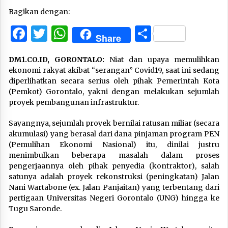
Bagikan dengan:
Facebook
Twitter
WhatsApp
Share
Share
DM1.CO.ID, GORONTALO:
Niat dan upaya memulihkan
ekonomi rakyat akibat “serangan” Covid19, saat ini sedang
diperlihatkan secara serius oleh pihak Pemerintah Kota
(Pemkot) Gorontalo, yakni dengan melakukan sejumlah
proyek pembangunan infrastruktur.
Sayangnya, sejumlah proyek bernilai ratusan miliar (secara
akumulasi) yang berasal dari dana pinjaman program PEN
(Pemulihan Ekonomi Nasional) itu, dinilai justru
menimbulkan beberapa masalah dalam proses
pengerjaannya oleh pihak penyedia (kontraktor), salah
satunya adalah proyek rekonstruksi (peningkatan) Jalan
Nani Wartabone (ex. Jalan Panjaitan) yang terbentang dari
pertigaan Universitas Negeri Gorontalo (UNG) hingga ke
Tugu Saronde.