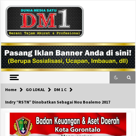
Skip
to
content
DM1
Home
GO LOKAL
DM 1 C
Indry “RSTN” Dinobatkan Sebagai Nou Boalemo 2017