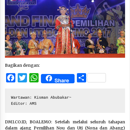
Bagikan dengan:
Facebook
Twitter
WhatsApp
Share
Share
Wartawan: Kisman Abubakar~

Editor: AMS
DM1.CO.ID, BOALEMO: Setelah melalui seluruh tahapan
dalam ajang Pemilihan Nou dan Uti (Nona dan Abang)