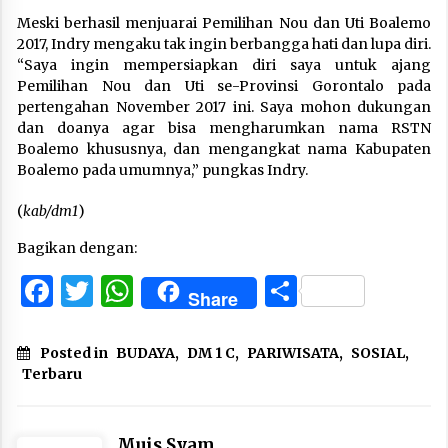
Meski berhasil menjuarai Pemilihan Nou dan Uti Boalemo
2017, Indry mengaku tak ingin berbangga hati dan lupa diri.
“Saya ingin mempersiapkan diri saya untuk ajang
Pemilihan Nou dan Uti se-Provinsi Gorontalo pada
pertengahan November 2017 ini. Saya mohon dukungan
dan doanya agar bisa mengharumkan nama RSTN
Boalemo khususnya, dan mengangkat nama Kabupaten
Boalemo pada umumnya,” pungkas Indry.
(
kab/dm1
)
Bagikan dengan:
Facebook
Twitter
WhatsApp
Share
Share
Posted in
BUDAYA
,
DM 1 C
,
PARIWISATA
,
SOSIAL
,
Terbaru
Muis Syam